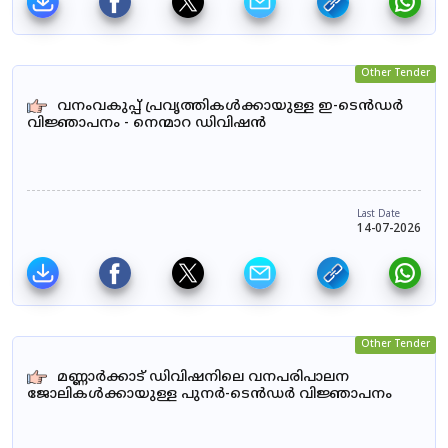
Other Tender
വനംവകുപ്പ് പ്രവൃത്തികൾക്കായുള്ള ഇ-ടെൻഡർ
വിജ്ഞാപനം - നെന്മാറ ഡിവിഷൻ
Last Date
14-07-2026
Other Tender
മണ്ണാർക്കാട് ഡിവിഷനിലെ വനപരിപാലന
ജോലികൾക്കായുള്ള പുനർ-ടെൻഡർ വിജ്ഞാപനം