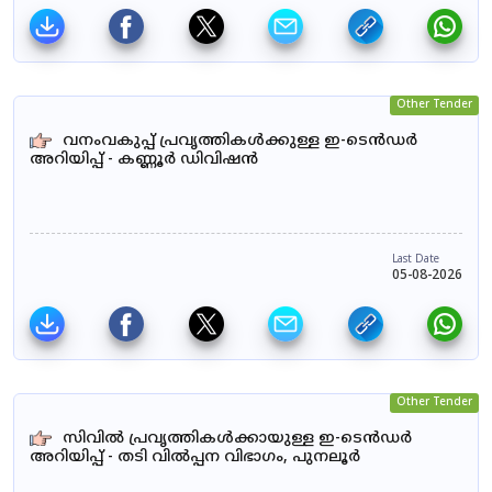
Other Tender
വനംവകുപ്പ് പ്രവൃത്തികൾക്കുള്ള ഇ-ടെൻഡർ
അറിയിപ്പ് - കണ്ണൂർ ഡിവിഷൻ
Last Date
05-08-2026
Other Tender
സിവിൽ പ്രവൃത്തികൾക്കായുള്ള ഇ-ടെൻഡർ
അറിയിപ്പ് - തടി വിൽപ്പന വിഭാഗം, പുനലൂർ