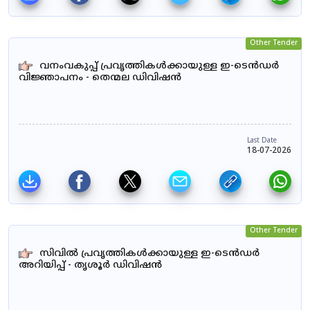
Other Tender
വനംവകുപ്പ് പ്രവൃത്തികൾക്കായുള്ള ഇ-ടെൻഡർ
വിജ്ഞാപനം - തെന്മല ഡിവിഷൻ
Last Date
18-07-2026
Other Tender
സിവിൽ പ്രവൃത്തികൾക്കായുള്ള ഇ-ടെൻഡർ
അറിയിപ്പ് - തൃശൂർ ഡിവിഷൻ