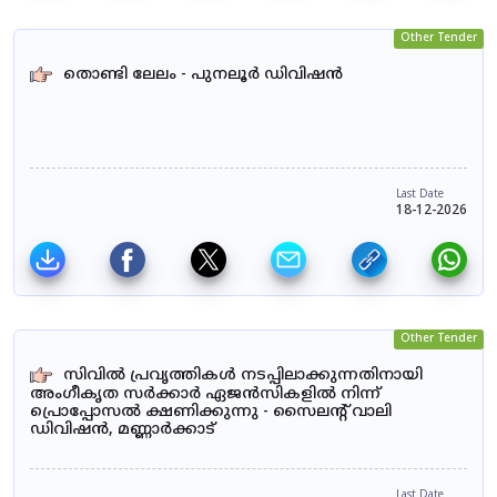
Other Tender
തൊണ്ടി ലേലം - പുനലൂർ ഡിവിഷൻ
Last Date
18-12-2026
Other Tender
സിവിൽ പ്രവൃത്തികൾ നടപ്പിലാക്കുന്നതിനായി
അംഗീകൃത സർക്കാർ ഏജൻസികളിൽ നിന്ന്
പ്രൊപ്പോസൽ ക്ഷണിക്കുന്നു - സൈലന്റ് വാലി
ഡിവിഷൻ, മണ്ണാർക്കാട്
Last Date