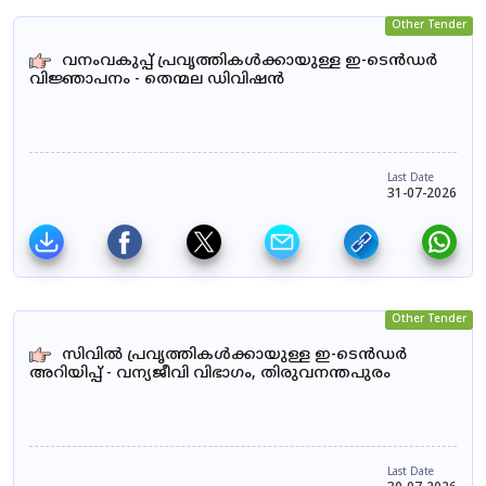
Other Tender
വനംവകുപ്പ് പ്രവൃത്തികൾക്കായുള്ള ഇ-ടെൻഡർ
വിജ്ഞാപനം - തെന്മല ഡിവിഷൻ
Last Date
31-07-2026
Other Tender
സിവിൽ പ്രവൃത്തികൾക്കായുള്ള ഇ-ടെൻഡർ
അറിയിപ്പ് - വന്യജീവി വിഭാഗം, തിരുവനന്തപുരം
Last Date