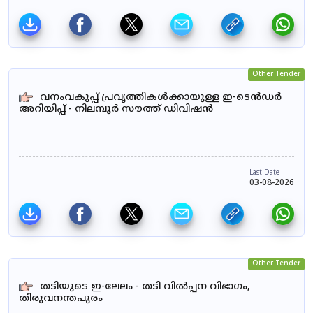
Other Tender
വനംവകുപ്പ് പ്രവൃത്തികൾക്കായുള്ള ഇ-ടെൻഡർ
അറിയിപ്പ് - നിലമ്പൂർ സൗത്ത് ഡിവിഷൻ
Last Date
03-08-2026
Other Tender
തടിയുടെ ഇ-ലേലം - തടി വിൽപ്പന വിഭാഗം,
തിരുവനന്തപുരം