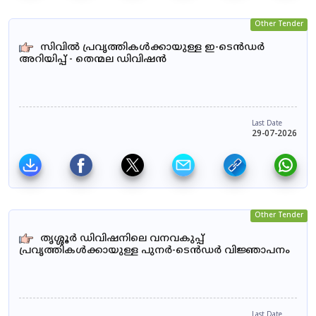
Other Tender
സിവിൽ പ്രവൃത്തികൾക്കായുള്ള ഇ-ടെൻഡർ
അറിയിപ്പ് - തെന്മല ഡിവിഷൻ
Last Date
29-07-2026
Other Tender
തൃശ്ശൂർ ഡിവിഷനിലെ വനവകുപ്പ്
പ്രവൃത്തികൾക്കായുള്ള പുനർ-ടെൻഡർ വിജ്ഞാപനം
Last Date