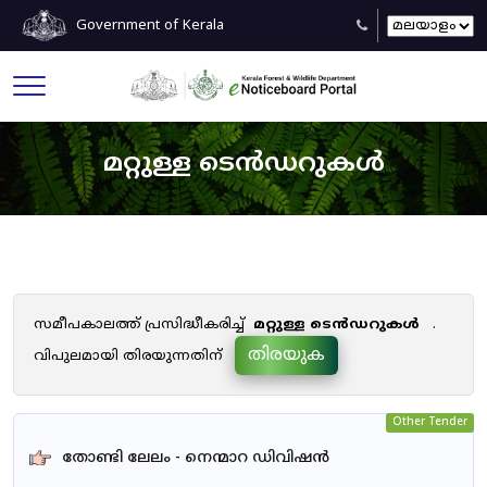
Government of Kerala
മറ്റുള്ള ടെൻഡറുകൾ
സമീപകാലത്ത് പ്രസിദ്ധീകരിച്ച്
മറ്റുള്ള ടെൻഡറുകൾ
.
തിരയുക
വിപുലമായി തിരയുന്നതിന്
Other Tender
തോണ്ടി ലേലം - നെന്മാറ ഡിവിഷൻ