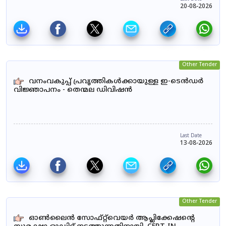
20-08-2026
Other Tender
വനംവകുപ്പ് പ്രവൃത്തികൾക്കായുള്ള ഇ-ടെൻഡർ
വിജ്ഞാപനം - തെന്മല ഡിവിഷൻ
Last Date
13-08-2026
Other Tender
ഓൺലൈൻ സോഫ്റ്റ്‌വെയർ ആപ്ലിക്കേഷന്റെ