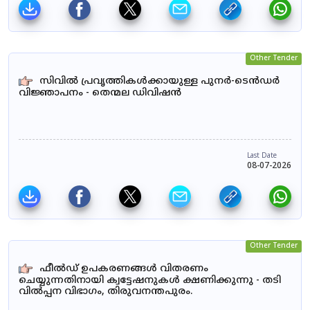
Other Tender
സിവിൽ പ്രവൃത്തികൾക്കായുള്ള പുനർ-ടെൻഡർ
വിജ്ഞാപനം - തെന്മല ഡിവിഷൻ
Last Date
08-07-2026
Other Tender
ഫീൽഡ് ഉപകരണങ്ങൾ വിതരണം
ചെയ്യുന്നതിനായി ക്വട്ടേഷനുകൾ ക്ഷണിക്കുന്നു - തടി
വിൽപ്പന വിഭാഗം, തിരുവനന്തപുരം.