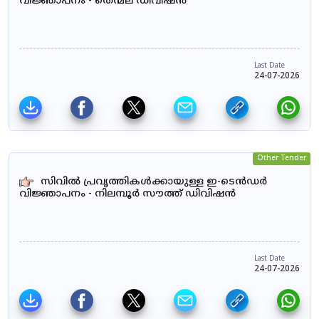
വിജ്ഞാപനം - തെന്മല ഡിവിഷൻ
Last Date
24-07-2026
Other Tender
സിവിൽ പ്രവൃത്തികൾക്കായുള്ള ഇ-ടെൻഡർ
വിജ്ഞാപനം - നിലമ്പൂർ സൗത്ത് ഡിവിഷൻ
Last Date
24-07-2026