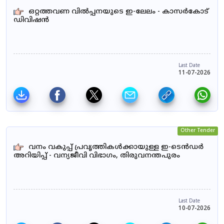
ഒറ്റത്തവണ വിൽപ്പനയുടെ ഇ-ലേലം - കാസർകോട്
ഡിവിഷൻ
Last Date
11-07-2026
Other Tender
വനം വകുപ്പ് പ്രവൃത്തികൾക്കായുള്ള ഇ-ടെൻഡർ
അറിയിപ്പ് - വന്യജീവി വിഭാഗം, തിരുവനന്തപുരം
Last Date
10-07-2026