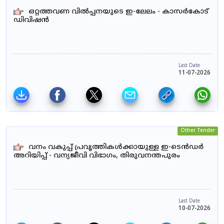
ഒറ്റത്തവണ വിൽപ്പനയുടെ ഇ-ലേലം - കാസർകോട്
ഡിവിഷൻ
Last Date
11-07-2026
Other Tender
വനം വകുപ്പ് പ്രവൃത്തികൾക്കായുള്ള ഇ-ടെൻഡർ
അറിയിപ്പ് - വന്യജീവി വിഭാഗം, തിരുവനന്തപുരം
Last Date
10-07-2026