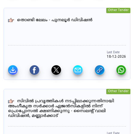
Other Tender
തൊണ്ടി ലേലം - പുനലൂർ ഡിവിഷൻ
Last Date
18-12-2026
Other Tender
സിവിൽ പ്രവൃത്തികൾ നടപ്പിലാക്കുന്നതിനായി
അംഗീകൃത സർക്കാർ ഏജൻസികളിൽ നിന്ന്
പ്രൊപ്പോസൽ ക്ഷണിക്കുന്നു - സൈലന്റ് വാലി
ഡിവിഷൻ, മണ്ണാർക്കാട്
Last Date