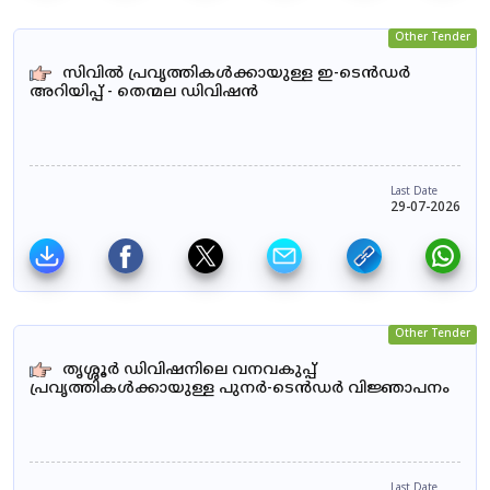
Other Tender
സിവിൽ പ്രവൃത്തികൾക്കായുള്ള ഇ-ടെൻഡർ
അറിയിപ്പ് - തെന്മല ഡിവിഷൻ
Last Date
29-07-2026
Other Tender
തൃശ്ശൂർ ഡിവിഷനിലെ വനവകുപ്പ്
പ്രവൃത്തികൾക്കായുള്ള പുനർ-ടെൻഡർ വിജ്ഞാപനം
Last Date