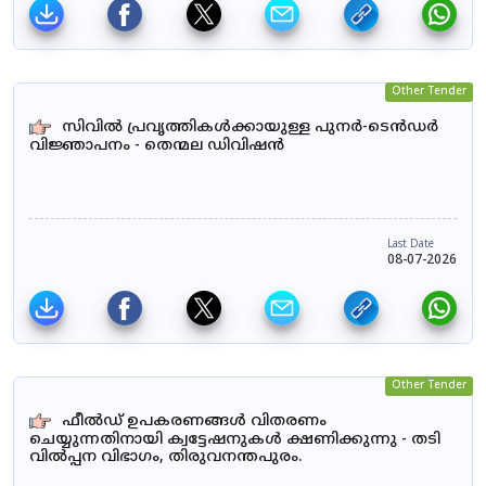
Other Tender
സിവിൽ പ്രവൃത്തികൾക്കായുള്ള പുനർ-ടെൻഡർ
വിജ്ഞാപനം - തെന്മല ഡിവിഷൻ
Last Date
08-07-2026
Other Tender
ഫീൽഡ് ഉപകരണങ്ങൾ വിതരണം
ചെയ്യുന്നതിനായി ക്വട്ടേഷനുകൾ ക്ഷണിക്കുന്നു - തടി
വിൽപ്പന വിഭാഗം, തിരുവനന്തപുരം.