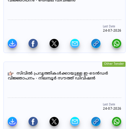
വിജ്ഞാപനം - തെന്മല ഡിവിഷൻ
Last Date
24-07-2026
Other Tender
സിവിൽ പ്രവൃത്തികൾക്കായുള്ള ഇ-ടെൻഡർ
വിജ്ഞാപനം - നിലമ്പൂർ സൗത്ത് ഡിവിഷൻ
Last Date
24-07-2026