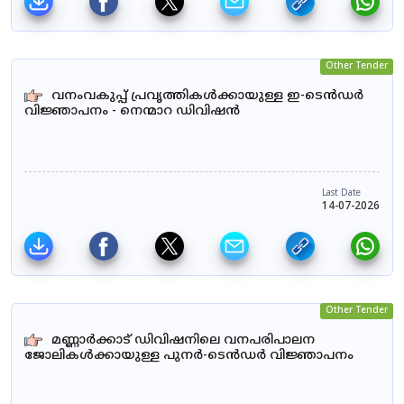
Other Tender
വനംവകുപ്പ് പ്രവൃത്തികൾക്കായുള്ള ഇ-ടെൻഡർ
വിജ്ഞാപനം - നെന്മാറ ഡിവിഷൻ
Last Date
14-07-2026
Other Tender
മണ്ണാർക്കാട് ഡിവിഷനിലെ വനപരിപാലന
ജോലികൾക്കായുള്ള പുനർ-ടെൻഡർ വിജ്ഞാപനം