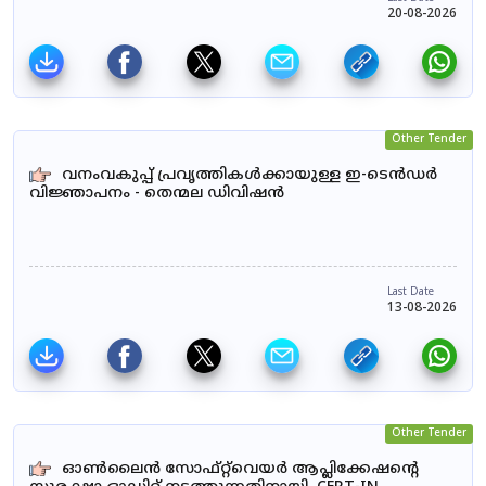
20-08-2026
Other Tender
വനംവകുപ്പ് പ്രവൃത്തികൾക്കായുള്ള ഇ-ടെൻഡർ
വിജ്ഞാപനം - തെന്മല ഡിവിഷൻ
Last Date
13-08-2026
Other Tender
ഓൺലൈൻ സോഫ്റ്റ്‌വെയർ ആപ്ലിക്കേഷന്റെ