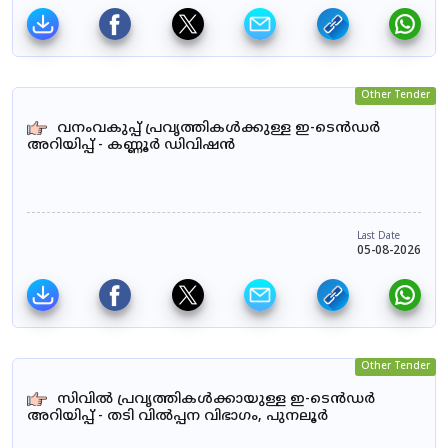
Other Tender
വനംവകുപ്പ് പ്രവൃത്തികൾക്കുള്ള ഇ-ടെൻഡർ
അറിയിപ്പ് - കണ്ണൂർ ഡിവിഷൻ
Last Date
05-08-2026
Other Tender
സിവിൽ പ്രവൃത്തികൾക്കായുള്ള ഇ-ടെൻഡർ
അറിയിപ്പ് - തടി വിൽപ്പന വിഭാഗം, പുനലൂർ