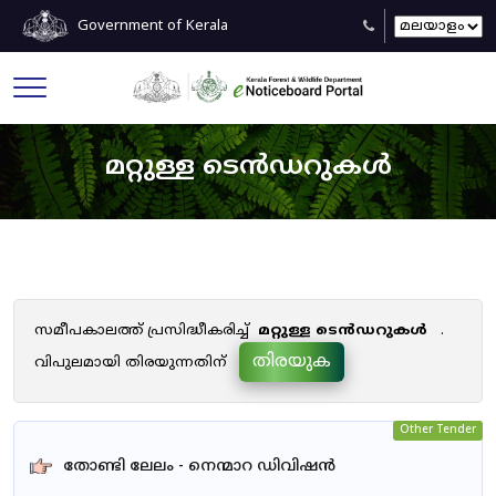
Government of Kerala
മറ്റുള്ള ടെൻഡറുകൾ
സമീപകാലത്ത് പ്രസിദ്ധീകരിച്ച്
മറ്റുള്ള ടെൻഡറുകൾ
.
തിരയുക
വിപുലമായി തിരയുന്നതിന്
Other Tender
തോണ്ടി ലേലം - നെന്മാറ ഡിവിഷൻ