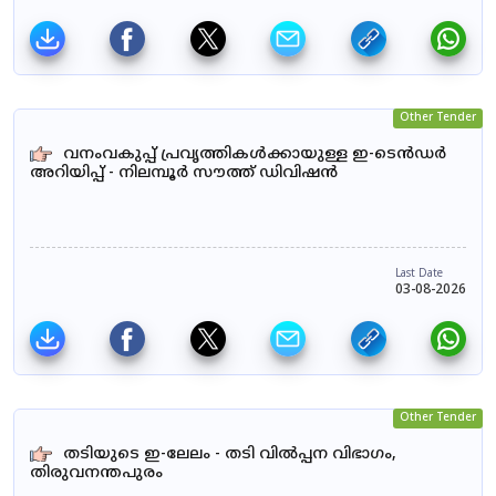
Other Tender
വനംവകുപ്പ് പ്രവൃത്തികൾക്കായുള്ള ഇ-ടെൻഡർ
അറിയിപ്പ് - നിലമ്പൂർ സൗത്ത് ഡിവിഷൻ
Last Date
03-08-2026
Other Tender
തടിയുടെ ഇ-ലേലം - തടി വിൽപ്പന വിഭാഗം,
തിരുവനന്തപുരം