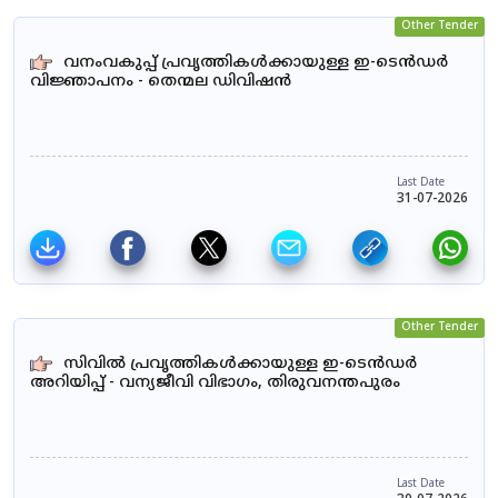
Other Tender
വനംവകുപ്പ് പ്രവൃത്തികൾക്കായുള്ള ഇ-ടെൻഡർ
വിജ്ഞാപനം - തെന്മല ഡിവിഷൻ
Last Date
31-07-2026
Other Tender
സിവിൽ പ്രവൃത്തികൾക്കായുള്ള ഇ-ടെൻഡർ
അറിയിപ്പ് - വന്യജീവി വിഭാഗം, തിരുവനന്തപുരം
Last Date