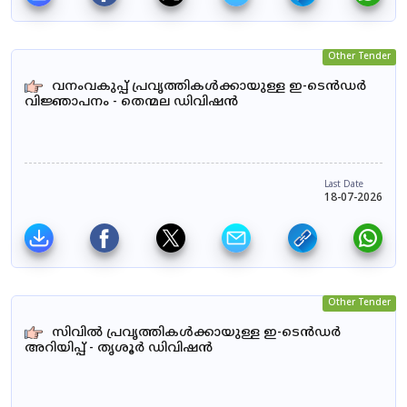
Other Tender
വനംവകുപ്പ് പ്രവൃത്തികൾക്കായുള്ള ഇ-ടെൻഡർ
വിജ്ഞാപനം - തെന്മല ഡിവിഷൻ
Last Date
18-07-2026
Other Tender
സിവിൽ പ്രവൃത്തികൾക്കായുള്ള ഇ-ടെൻഡർ
അറിയിപ്പ് - തൃശൂർ ഡിവിഷൻ