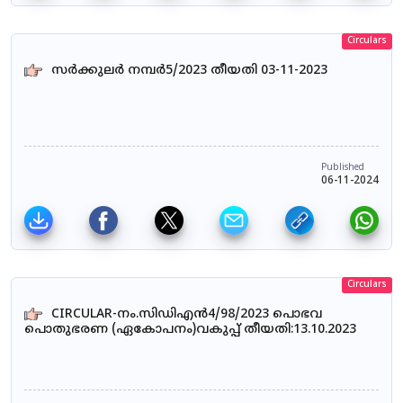
Circulars
സർക്കുലർ നമ്പർ5/2023 തീയതി 03-11-2023
Published
06-11-2024
Circulars
CIRCULAR-നം.സിഡിഎൻ4/98/2023 പൊഭവ
പൊതുഭരണ (ഏകോപനം)വകുപ്പ് തീയതി:13.10.2023