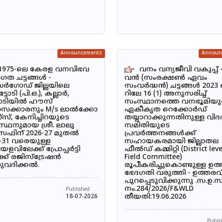
Announcements
Announ
1975-ലെ കേരള വനവിഭവ
വനം വന്യജീവി വകുപ്പ് 
ഗത ചട്ടങ്ങൾ -
വൻ (സംരക്ഷൺ ഏവം
ർഗോഡ് ജില്ലയിലെ
സംവർദ്ധൻ) ചട്ടങ്ങൾ 2023
ടോടി (പി.ഒ.), കല്ലാർ,
റിലേ 16 (1) അനുസരിച്ച്
ടോടിയിൽ ഹൗസ്
സംസ്ഥാനത്തെ വനഭൂമിയു
ാസക്കാരനും M/s ലാൽക്കോ
ഏകീകൃത റെക്കോർഡ്
സ്, കേനിച്ചിറയുടെ
തയ്യാറാക്കുന്നതിനുള്ള വിദദ
്ഥനുമായ ശ്രീ. ലാലു
സമിതിയുടെ
ഫിന് 2026-27 മുതൽ
പ്രവർത്തനങ്ങൾക്ക്
-31 വരെയുള്ള
സഹായകരമായി ജില്ലാതല
ളവിലേക്ക് പ്രോപ്പർട്ടി
ഫീൽഡ് കമ്മിറ്റി (District leve
്ക് രജിസ്ട്രേഷൻ
Field Committee)
വദിക്കൽ.
രൂപീകരിച്ചുകൊണ്ടുള്ള ഉത
ഭേദഗതി വരുത്തി - ഉത്തരവ
പുറപ്പെടുവിക്കുന്നു .സ.ഉ.
നം.284/2026/F&WLD
Published
തീയതി:19.06.2026
18-07-2026
Publi