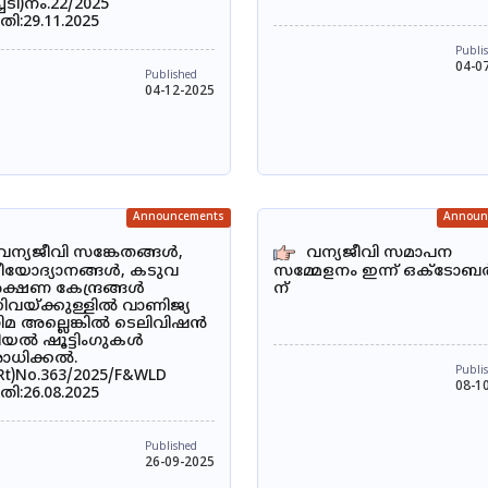
ചടി)നം.22/2025
ി:29.11.2025
Publi
04-0
Published
04-12-2025
Announcements
Announ
വന്യജീവി സങ്കേതങ്ങൾ,
വന്യജീവി സമാപന
ീയോദ്യാനങ്ങൾ, കടുവ
സമ്മേളനം ഇന്ന് ഒക്ടോബർ
ക്ഷണ കേന്ദ്രങ്ങൾ
ന്
ിവയ്ക്കുള്ളിൽ വാണിജ്യ
ിമ അല്ലെങ്കിൽ ടെലിവിഷൻ
ിയൽ ഷൂട്ടിംഗുകൾ
ോധിക്കൽ.
Publi
Rt)No.363/2025/F&WLD
08-1
ി:26.08.2025
Published
26-09-2025