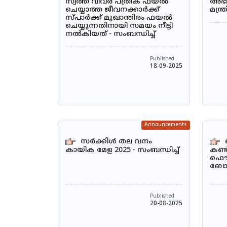
സ്വത്ത് വിവര പത്രിക ഫയൽ
അഭിപ
ചെയ്യാത്ത ജീവനക്കാർക്ക്
മന്ത
സ്പാർക്ക് മുഖാന്തിരം ഫയൽ
ചെയ്യുന്നതിനായി സമയം നീട്ടി
നൽകിയത് - സംബന്ധിച്ച്
Published
18-09-2025
Announcements
സർക്കിൾ തല വനം
കായിക മേള 2025 - സംബന്ധിച്ച്
കൺ
ഫൌണ
ബോഡി
Published
20-08-2025