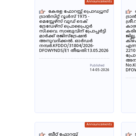
Announcements
കേരള ഫോറസ്റ്റ് പ്രൊഡ്യൂസ്
ട്രാൻസിറ്റ് റൂൾസ് 1975 -
ട്രാ
മെസ്സേഴ്സ് വുഡ് ടെക്
ശ്രീ
ട്രേഡേഴ്സ് പ്രൊപ്രൈറ്റർ
കാന
സി.വൈ. സാബുവിന് പ്രോപ്പർട്ടി
കരിങ
മാർക്ക് രജിസ്ട്രേഷൻ
ജില്
അനുവദിക്കൽ. ഓർഡർ
കിഴക
നമ്പർ.KFDDO/31804/2026-
എന്ന
DFOWYNDS/E1 തീയതി:13.05.2026
221
പ്രോ
അനുവ
No.K
Published
DFOW
14-05-2026
Announcements
ബീറ്റ് ഫോറസ്റ്റ്