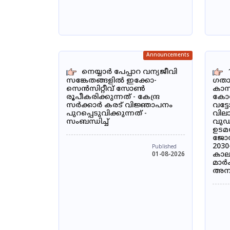
Announcements
നെയ്യാർ പേപ്പാറ വന്യജീവി
സങ്കേതങ്ങളിൽ ഇക്കോ-
ഗതാ
സെൻസിറ്റീവ് സോൺ
കാസ
രൂപീകരിക്കുന്നത് - കേന്ദ്ര
കോട്
സർക്കാർ കരട് വിജ്ഞാപനം
വട്
പുറപ്പെടുവിക്കുന്നത് -
വില
സംബന്ധിച്ച്
വുഡ്
ഉടമസ
ജോസ
2030
Published
കാലയ
01-08-2026
മാർക
അനു