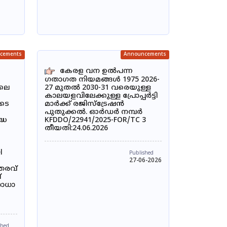
cements
Announcements
-
കേരള വന ഉൽ‌പന്ന
ഗതാഗത നിയമങ്ങൾ 1975 2026-
 ലെ
27 മുതൽ 2030-31 വരെയുള്ള
കാലയളവിലേക്കുള്ള പ്രോപ്പർട്ടി
ടെ
മാർക്ക് രജിസ്ട്രേഷൻ
പുതുക്കൽ. ഓർഡർ നമ്പർ
്ധ
KFDDO/22941/2025-FOR/TC 3
തീയതി:24.06.2026
l
Published
27-06-2026
്തരവ്
്
സാധാ
shed