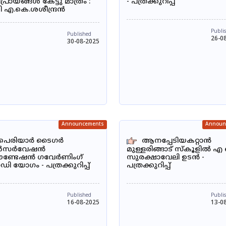
്രായങ്ങൾ കേട്ടു മാത്രം :
- പത്രക്കുറിപ്പ്
്രി എ.കെ.ശശീന്ദ്രൻ
Publi
Published
26-0
30-08-2025
Announcements
Announ
പെരിയാർ ടൈഗർ
ആനപ്പേടിയകറ്റാൻ
സർവേഷൻ
മുള്ളരിങ്ങാട് സ്കൂളിൽ 
്ടേഷൻ ഗവേർണിംഗ്
സുരക്ഷാവേലി ഉടൻ -
 യോഗം - പത്രക്കുറിപ്പ്
പത്രക്കുറിപ്പ്
Published
Publi
16-08-2025
13-0