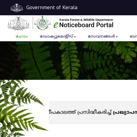
Government of Kerala
ഹോം
ഡോക്യുമെൻ്റ്സ്
സേവനങ്ങൾ
ബന
സമീപകാലത്ത് പ്രസിദ്ധീകരിച്ച്
പ്രഖ്യാ