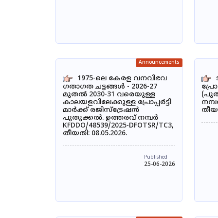
Announcements
1975-ലെ കേരള വനവിഭവ
ഗതാഗത ചട്ടങ്ങൾ - 2026-27
പ്രോ
മുതൽ 2030-31 വരെയുള്ള
(പു
കാലയളവിലേക്കുള്ള പ്രോപ്പർട്ടി
നമ്പ
മാർക്ക് രജിസ്ട്രേഷൻ
തീയത
പുതുക്കൽ. ഉത്തരവ് നമ്പർ
KFDDO/48539/2025-DFOTSR/TC3,
തീയതി: 08.05.2026.
Published
25-06-2026