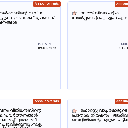
Announcements
Announ
സർക്കാരിന്റെ വിവിധ
സ്വത്ത് വിവര പട്ടിക
പ്പുകളുടെ ഇലക്ട്രോണിക്
സമർപ്പണം (ഐ എഫ് എസ
വനങ്ങൾ
Published
Publi
09-01-2026
01-0
Announcements
Announ
വനം വിജിലൻസിന്റെ
ഫോറസ്റ്റ് വാച്ചർമാരുടെ
,പ്രവർത്തനങ്ങൾ
പ്രത്യേക നിയമനം - ആദി
്കരിച്ച് - ഉത്തരവ്
സെറ്റിൽമെന്റുകളുടെ പട്ടി
്പെടുവിക്കുന്നു .സ.ഉ.