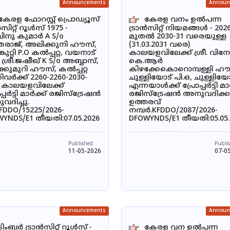
Announcements
Announ
കേരള ഫോറസ്റ്റ് പ്രൊഡ്യൂസ്
കേരള വനം ഉൽ‌പന്ന
ൻസിറ്റ് റൂൾസ് 1975 -
ട്രാൻസിറ്റ് നിയമങ്ങൾ - 202
.വിനു കുമാർ A S/o
മുതൽ 2030-31 വരെയുള്ള
്തരാജ്, അലിക്കുനി ഹൗസ്,
(31.03.2031 വരെ)
്കുറ്റി P.O കൽപ്പറ്റ, വയനാട്
കാലയളവിലേക്ക് ശ്രീ. വിന
ല, ശ്രീ.ജഷീഖ് K S/o അബ്ബാസ്,
കെ.ആർ
്കുമുറി ഹൗസ്, കൽപ്പറ്റ
കിഴക്കേകൊറൊമ്പള്ളി ഹൗ
ിവർക്ക് 2260-2260-2030-
ചുള്ളിയോട് പി.ഒ, ചുള്ളിയോ
0 കാലയളവിലേക്ക്
എന്നയാൾക്ക് പ്രോപ്പർട്ടി മാ
പ്പർട്ടി മാർക്ക് രജിസ്ട്രേഷൻ
രജിസ്ട്രേഷൻ അനുവദിക്
ദിച്ചു.
ഉത്തരവ്
FDDO/15225/2026-
നമ്പർ.KFDDO/2087/2026-
YNDS/E1 തീയതി:07.05.2026
DFOWYNDS/E1 തീയതി:05.05.
Published
Publi
11-05-2026
07-0
Announcements
Announ
ടിംബർ ട്രാൻസിറ്റ് റൂൾസ് -
കേരള വന ഉൽ‌പന്ന