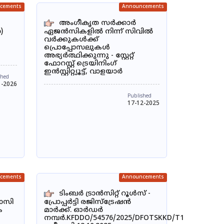
cements
Announcements
അംഗീകൃത സർക്കാർ
)
ഏജൻസികളിൽ നിന്ന് സിവിൽ
വർക്കുകൾക്ക്
പ്രൊപ്പോസലുകൾ
അഭ്യർത്ഥിക്കുന്നു - സ്റ്റേറ്റ്
ഫോറസ്റ്റ് ട്രെയിനിംഗ്
ഇൻസ്റ്റിറ്റ്യൂട്ട്, വാളയാർ
shed
1-2026
Published
17-12-2025
cements
Announcements
ടിംബർ ട്രാൻസിറ്റ് റൂൾസ് -
വാസി
പ്രോപ്പർട്ടി രജിസ്ട്രേഷൻ
ക
മാർക്ക്. ഓർഡർ
നമ്പർ.KFDDO/54576/2025/DFOTSKKD/T1