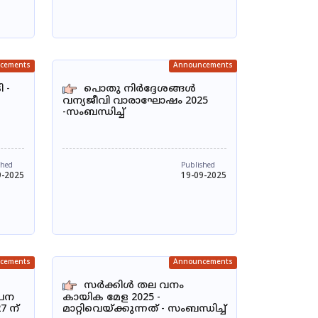
cements
Announcements
 -
പൊതു നിർദ്ദേശങ്ങൾ
വന്യജീവി വാരാഘോഷം 2025
-സംബന്ധിച്ച്
shed
Published
9-2025
19-09-2025
cements
Announcements
സർക്കിൾ തല വനം
പന
കായിക മേള 2025 -
7 ന്
മാറ്റിവെയ്ക്കുന്നത് - സംബന്ധിച്ച്