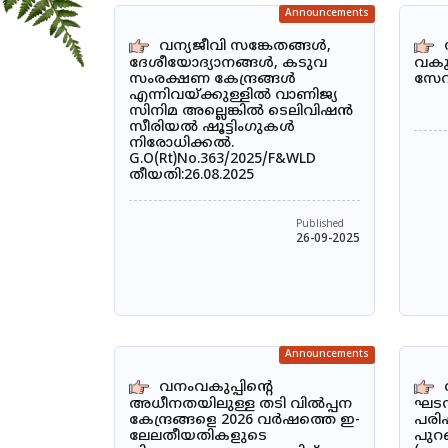
Announcements
വന്യജീവി സങ്കേതങ്ങൾ,
ദേശീയോദ്യാനങ്ങൾ, കടുവ
വകു
സംരക്ഷണ കേന്ദ്രങ്ങൾ
സേ
എന്നിവയ്ക്കുള്ളിൽ വാണിജ്യ
സിനിമ അല്ലെങ്കിൽ ടെലിവിഷൻ
സീരിയൽ ഷൂട്ടിംഗുകൾ
നിരോധിക്കൽ.
G.O(Rt)No.363/2025/F&WLD
തീയതി:26.08.2025
Published
26-09-2025
Announcements
വനംവകുപ്പിന്റെ
അധീനതയിലുള്ള തടി വിൽപ്പന
ഘടന
കേന്ദ്രങ്ങളെ 2026 വർഷത്തെ ഇ-
പരിഷ
ലേലതീയതികളുടെ
പുറപ