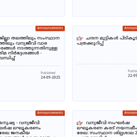
Announcements
Announ
ജില്ലാ തലത്തിലും സംസ്ഥാന
ചന്ദന മുട്ടികൾ പിടികൂടി
്തിലും വന്യജീവി വാര
പത്രക്കുറിപ്പ്
സരങ്ങൾ നടത്തുന്നതിനുള്ള
ിമ നിർദ്ദേശങ്ങൾ -
്ധിച്ച്
Publi
Published
22-0
24-09-2025
Announcements
Announ
മനുഷ്യ - വന്യജീവി
വന്യജീവി സംഘർഷ
ഘർഷ ലഘൂകരണം
ലഘൂകരണ കരട് നയസമീ
രേഖ ജനകീയ
രേഖ: സംസ്ഥാന ശില്പശാല 2