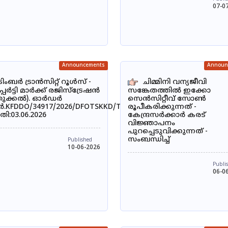
07-0
Announcements
Announ
ടിംബർ ട്രാൻസിറ്റ് റൂൾസ് -
ചിമ്മിനി വന്യജീവി
പ്പർട്ടി മാർക്ക് രജിസ്ട്രേഷൻ
സങ്കേതത്തിൽ ഇക്കോ
തുക്കൽ). ഓർഡർ
സെൻസിറ്റീവ് സോൺ
ർ.KFDDO/34917/2026/DFOTSKKD/T1
രൂപീകരിക്കുന്നത് -
ി:03.06.2026
കേന്ദ്രസർക്കാർ കരട്
വിജ്ഞാപനം
പുറപ്പെടുവിക്കുന്നത് -
സംബന്ധിച്ച്
Published
10-06-2026
Publi
06-0