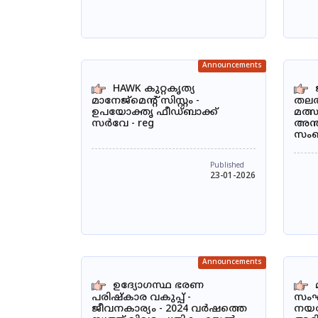
Announcements
HAWK കുറ്റകൃത്യ
മാനേജ്മെന്റ് സിസ്റ്റം -
തലത
ഉപയോക്തൃ ഫീഡ്‌ബാക്ക്
മത്
സർവേ - reg
അന്ത
സംബന
Published
23-01-2026
Announcements
ഉദ്യോഗസ്ഥ ഭരണ
പരിഷ്കാര വകുപ്പ് -
സം
ജീവനകാര്യം - 2024 വർഷത്തെ
നയ