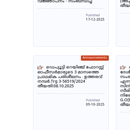
വിജ്ഞാപനം - സംബന്ധിച്ച്
(അച്
തീയത
Published
17-12-2025
Announcements
ഡെപ്യൂട്ടി റെയിഞ്ച് ഫോറസ്റ്റ്
ഓഫീസർമാരുടെ 3 മാസത്തെ
ദേശ
പ്രാഥമിക പരിശീലനം . ഉത്തരവ്
സംര
നമ്പർ.Trg 3-56519/2024
എന്ന
തീയതി:08.10.2025
സിന
സീര
നിര
G.O(
Published
തീയത
09-10-2025