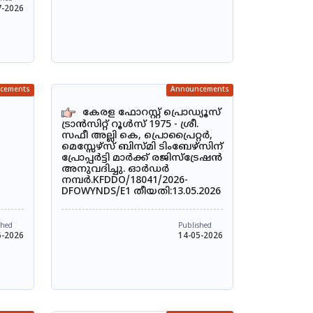
7-2026
cements
Announcements
കേരള ഫോറസ്റ്റ് പ്രൊഡ്യൂസ്
ട്രാൻസിറ്റ് റൂൾസ് 1975 - ശ്രീ.
സഫീ അല്ലി കെ, പ്രൊപ്രൈറ്റർ,
മെസ്സേഴ്സ് ബിസ്മി ടിംബേഴ്‌സിന്
പ്രോപ്പർട്ടി മാർക്ക് രജിസ്ട്രേഷൻ
അനുവദിച്ചു. ഓർഡർ
നമ്പർ.KFDDO/18041/2026-
DFOWYNDS/E1 തീയതി:13.05.2026
shed
Published
6-2026
14-05-2026