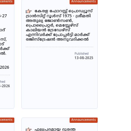
cements
Announcements
കേരള ഫോറസ്റ്റ് പ്രൊഡ്യൂസ്
6-27
ട്രാൻസിറ്റ് റൂൾസ് 1975 - ശ്രീമതി
അതുല്യ ജോൺസൺ,
പ്രൊപ്രൈറ്റർ, മെസ്സേഴ്സ്
ോദ്
കാലിയൻ ട്രേഡേഴ്സ്
എന്നിവർക്ക് പ്രോപ്പർട്ടി മാർക്ക്
സ്,
രജിസ്ട്രേഷൻ അനുവദിക്കൽ
ട്
ർക്ക്
കൽ.
Published
13-08-2025
2026
shed
5-2026
cements
Announcements
ഫലപ്രദമായ ദുരന്ത