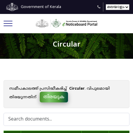
Government of Kerala
Circular
സമീപകാലത്ത് പ്രസിദ്ധീകരിച്ച്
Circular
. വിപുലമായി
തിരയുക
തിരയുന്നതിന്