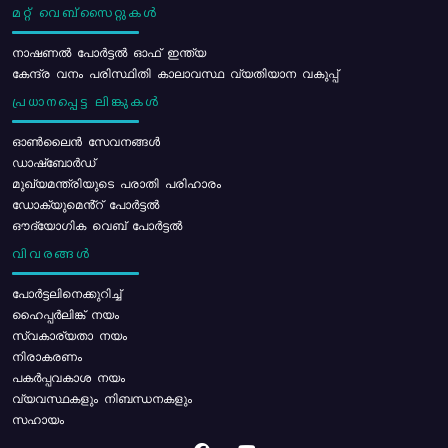
മറ്റ് വെബ്സൈറ്റുകൾ
നാഷണൽ പോർട്ടൽ ഓഫ് ഇന്ത്യ
കേന്ദ്ര വനം പരിസ്ഥിതി കാലാവസ്ഥ വ്യതിയാന വകുപ്പ്
പ്രധാനപ്പെട്ട ലിങ്കുകൾ
ഓൺലൈൻ സേവനങ്ങൾ
ഡാഷ്ബോർഡ്
മുഖ്യമന്ത്രിയുടെ പരാതി പരിഹാരം
ഡോക്യുമെൻ്റ് പോർട്ടൽ
ഔദ്യോഗിക വെബ് പോർട്ടൽ
വിവരങ്ങൾ
പോര്‍ട്ടലിനെക്കുറിച്ച്
ഹൈപ്പർലിങ്ക് നയം
സ്വകാര്യതാ നയം
നിരാകരണം
പകർപ്പവകാശ നയം
വ്യവസ്ഥകളും നിബന്ധനകളും
സഹായം