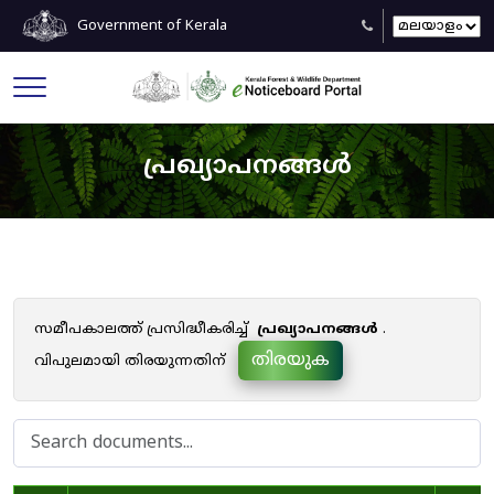
Government of Kerala
പ്രഖ്യാപനങ്ങൾ
സമീപകാലത്ത് പ്രസിദ്ധീകരിച്ച്
പ്രഖ്യാപനങ്ങൾ
.
തിരയുക
വിപുലമായി തിരയുന്നതിന്