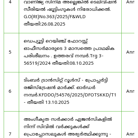
4
വാണിജ്യ സിനിമ അല്ലെങ്കിൽ ടെലിവിഷൻ
Anno
സീരിയൽ ഷൂട്ടിംഗുകൾ നിരോധിക്കൽ.
G.O(Rt)No.363/2025/F&WLD
തീയതി:26.08.2025
ഡെപ്യൂട്ടി റെയിഞ്ച് ഫോറസ്റ്റ്
ഓഫീസർമാരുടെ 3 മാസത്തെ പ്രാഥമിക
5
Anno
പരിശീലനം . ഉത്തരവ് നമ്പർ.Trg 3-
56519/2024 തീയതി:08.10.2025
ടിംബർ ട്രാൻസിറ്റ് റൂൾസ് - പ്രോപ്പർട്ടി
രജിസ്ട്രേഷൻ മാർക്ക്. ഓർഡർ
6
Anno
നമ്പർ.KFDDO/54576/2025/DFOTSKKD/T1
- തീയതി 13.10.2025
അംഗീകൃത സർക്കാർ ഏജൻസികളിൽ
നിന്ന് സിവിൽ വർക്കുകൾക്ക്
7
പ്രൊപ്പോസലുകൾ അഭ്യർത്ഥിക്കുന്നു -
Anno