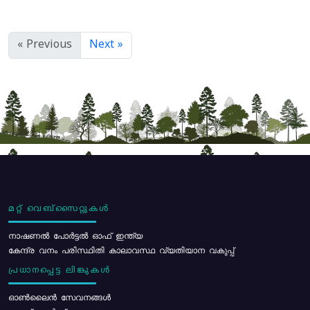
« Previous
Next »
മറ്റ് വെബ്സൈറ്റുകൾ
നാഷണൽ പോർട്ടൽ ഓഫ് ഇന്ത്യ
കേന്ദ്ര വനം പരിസ്ഥിതി കാലാവസ്ഥ വ്യതിയാന വകുപ്പ്
പ്രധാനപ്പെട്ട ലിങ്കുകൾ
ഓൺലൈൻ സേവനങ്ങൾ