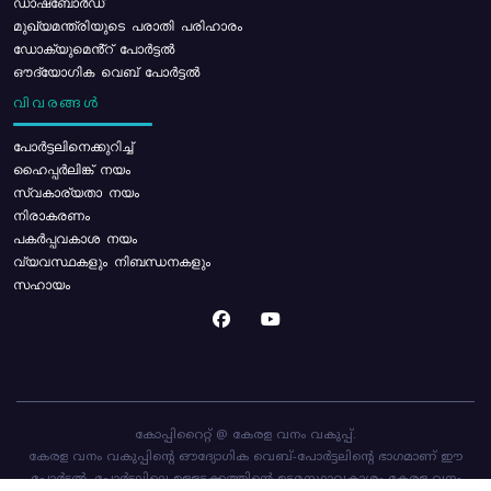
ഡാഷ്ബോർഡ്
മുഖ്യമന്ത്രിയുടെ പരാതി പരിഹാരം
ഡോക്യുമെൻ്റ് പോർട്ടൽ
ഔദ്യോഗിക വെബ് പോർട്ടൽ
വിവരങ്ങൾ
പോര്‍ട്ടലിനെക്കുറിച്ച്
ഹൈപ്പർലിങ്ക് നയം
സ്വകാര്യതാ നയം
നിരാകരണം
പകർപ്പവകാശ നയം
വ്യവസ്ഥകളും നിബന്ധനകളും
സഹായം
കോപ്പിറൈറ്റ് @ കേരള വനം വകുപ്പ്.
കേരള വനം വകുപ്പിന്റെ ഔദ്യോഗിക വെബ്-പോർട്ടലിന്റെ ഭാഗമാണ് ഈ
പോർട്ടൽ. പോർട്ടലിലെ ഉള്ളടക്കത്തിന്റെ ഉടമസ്ഥാവകാശം കേരള വനം