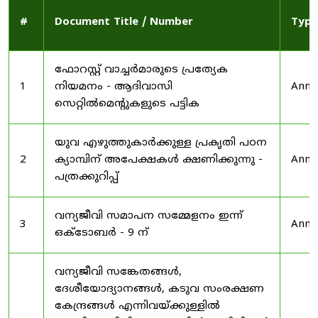
#
Document Title / Number
Type
ഫോറസ്റ്റ് വാച്ചർമാരുടെ പ്രത്യേക
1
നിയമനം - ആദിവാസി
Anno
സെറ്റിൽമെന്റുകളുടെ പട്ടിക
യുവ എഴുത്തുകാർക്കുള്ള പ്രകൃതി പഠന
2
ക്യാമ്പിന് അപേക്ഷകൾ ക്ഷണിക്കുന്നു -
Anno
പത്രക്കുറിപ്പ്
വന്യജീവി സമാപന സമ്മേളനം ഇന്ന്
3
Anno
ഒക്ടോബർ - 9 ന്
വന്യജീവി സങ്കേതങ്ങൾ,
ദേശീയോദ്യാനങ്ങൾ, കടുവ സംരക്ഷണ
കേന്ദ്രങ്ങൾ എന്നിവയ്ക്കുള്ളിൽ