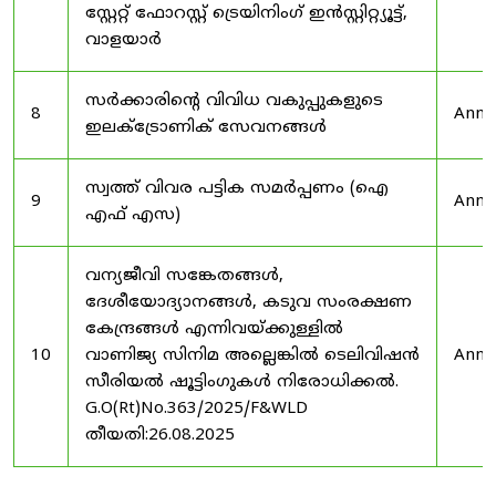
സ്റ്റേറ്റ് ഫോറസ്റ്റ് ട്രെയിനിംഗ് ഇൻസ്റ്റിറ്റ്യൂട്ട്,
വാളയാർ
സർക്കാരിന്റെ വിവിധ വകുപ്പുകളുടെ
8
Anno
ഇലക്ട്രോണിക് സേവനങ്ങൾ
സ്വത്ത് വിവര പട്ടിക സമർപ്പണം (ഐ
9
Anno
എഫ് എസ)
വന്യജീവി സങ്കേതങ്ങൾ,
ദേശീയോദ്യാനങ്ങൾ, കടുവ സംരക്ഷണ
കേന്ദ്രങ്ങൾ എന്നിവയ്ക്കുള്ളിൽ
10
വാണിജ്യ സിനിമ അല്ലെങ്കിൽ ടെലിവിഷൻ
Anno
സീരിയൽ ഷൂട്ടിംഗുകൾ നിരോധിക്കൽ.
G.O(Rt)No.363/2025/F&WLD
തീയതി:26.08.2025