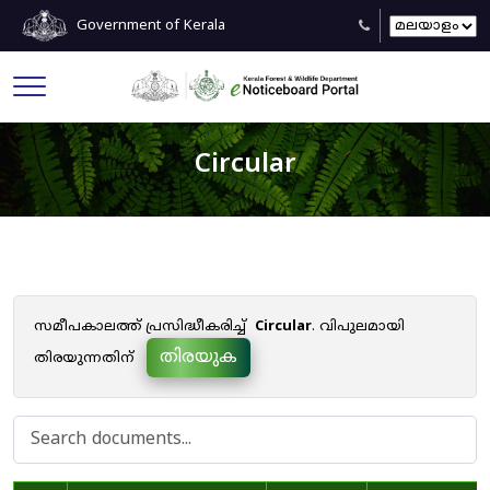
Government of Kerala
Circular
സമീപകാലത്ത് പ്രസിദ്ധീകരിച്ച്
Circular
. വിപുലമായി
തിരയുക
തിരയുന്നതിന്