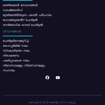
ഓൺലൈൻ സേവനങ്ങൾ
ഡാഷ്ബോർഡ്
മുഖ്യമന്ത്രിയുടെ പരാതി പരിഹാരം
ഡോക്യുമെൻ്റ് പോർട്ടൽ
ഔദ്യോഗിക വെബ് പോർട്ടൽ
വിവരങ്ങൾ
പോര്‍ട്ടലിനെക്കുറിച്ച്
ഹൈപ്പർലിങ്ക് നയം
സ്വകാര്യതാ നയം
നിരാകരണം
പകർപ്പവകാശ നയം
വ്യവസ്ഥകളും നിബന്ധനകളും
സഹായം
കോപ്പിറൈറ്റ് @ കേരള വനം വകുപ്പ്.