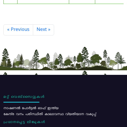
« Previous
Next »
മറ്റ് വെബ്സൈറ്റുകൾ
നാഷണൽ പോർട്ടൽ ഓഫ് ഇന്ത്യ
കേന്ദ്ര വനം പരിസ്ഥിതി കാലാവസ്ഥ വ്യതിയാന വകുപ്പ്
പ്രധാനപ്പെട്ട ലിങ്കുകൾ