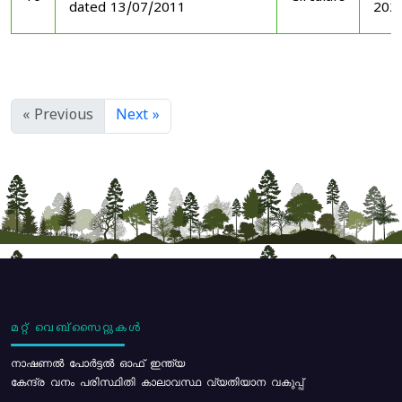
dated 13/07/2011
202
« Previous
Next »
മറ്റ് വെബ്സൈറ്റുകൾ
നാഷണൽ പോർട്ടൽ ഓഫ് ഇന്ത്യ
കേന്ദ്ര വനം പരിസ്ഥിതി കാലാവസ്ഥ വ്യതിയാന വകുപ്പ്