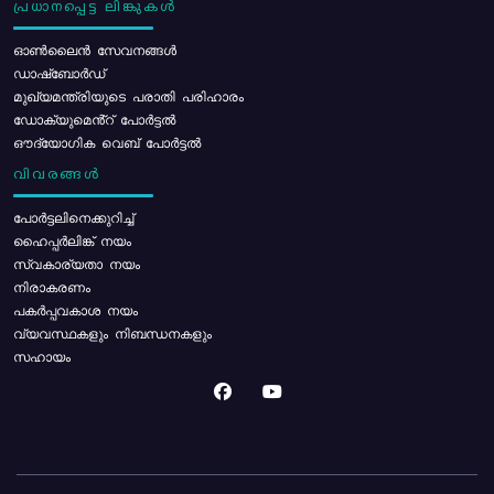
പ്രധാനപ്പെട്ട ലിങ്കുകൾ
ഓൺലൈൻ സേവനങ്ങൾ
ഡാഷ്ബോർഡ്
മുഖ്യമന്ത്രിയുടെ പരാതി പരിഹാരം
ഡോക്യുമെൻ്റ് പോർട്ടൽ
ഔദ്യോഗിക വെബ് പോർട്ടൽ
വിവരങ്ങൾ
പോര്‍ട്ടലിനെക്കുറിച്ച്
ഹൈപ്പർലിങ്ക് നയം
സ്വകാര്യതാ നയം
നിരാകരണം
പകർപ്പവകാശ നയം
വ്യവസ്ഥകളും നിബന്ധനകളും
സഹായം