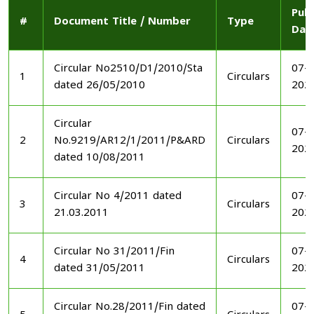
Publ
#
Document Title / Number
Type
Dat
Circular No2510/D1/2010/Sta
07-1
1
Circulars
dated 26/05/2010
202
Circular
07-1
2
No.9219/AR12/1/2011/P&ARD
Circulars
202
dated 10/08/2011
Circular No 4/2011 dated
07-1
3
Circulars
21.03.2011
202
Circular No 31/2011/Fin
07-1
4
Circulars
dated 31/05/2011
202
Circular No.28/2011/Fin dated
07-1