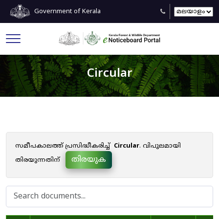
Government of Kerala
Circular
സമീപകാലത്ത് പ്രസിദ്ധീകരിച്ച്
Circular
. വിപുലമായി
തിരയുക
തിരയുന്നതിന്