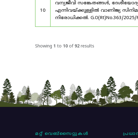
വന്യജീവി സങ്കേതങ്ങൾ, ദേശീയോദ്
10
എന്നിവയ്ക്കുള്ളിൽ വാണിജ്യ സിനി
നിരോധിക്കൽ. G.O(Rt)No.363/2025/
Showing
1
to
10
of
92
results
മറ്റ് വെബ്സൈറ്റുകൾ
പ്രധാന