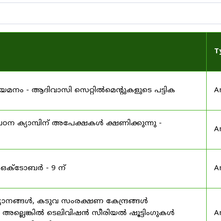
T
 നിയമനം - ആദിവാസി സെറ്റിൽമെന്റുകളുടെ പട്ടിക
A
ഠന ക്യാമ്പിന് അപേക്ഷകൾ ക്ഷണിക്കുന്നു -
A
 ഒക്ടോബർ - 9 ന്
A
യാനങ്ങൾ, കടുവ സംരക്ഷണ കേന്ദ്രങ്ങൾ
മ അല്ലെങ്കിൽ ടെലിവിഷൻ സീരിയൽ ഷൂട്ടിംഗുകൾ
A