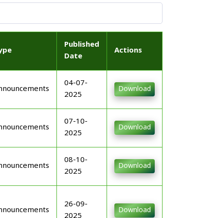
Published
ype
Actions
Date
04-07-
nnouncements
Download
2025
07-10-
nnouncements
Download
2025
08-10-
nnouncements
Download
2025
26-09-
nnouncements
Download
2025