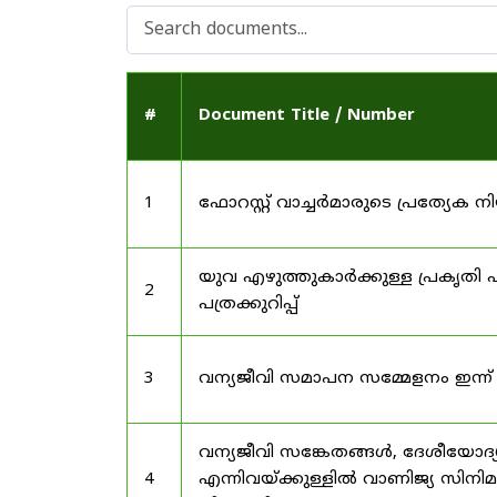
#
Document Title / Number
1
ഫോറസ്റ്റ് വാച്ചർമാരുടെ പ്രത്യേക
യുവ എഴുത്തുകാർക്കുള്ള പ്രകൃതി പ
2
പത്രക്കുറിപ്പ്
3
വന്യജീവി സമാപന സമ്മേളനം ഇന്ന്
വന്യജീവി സങ്കേതങ്ങൾ, ദേശീയോദ്
4
എന്നിവയ്ക്കുള്ളിൽ വാണിജ്യ സിനി