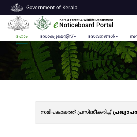
Government of Kerala
ഹോം
ഡോക്യുമെൻ്റ്സ്
സേവനങ്ങൾ
ബന
സമീപകാലത്ത് പ്രസിദ്ധീകരിച്ച്
പ്രഖ്യാ