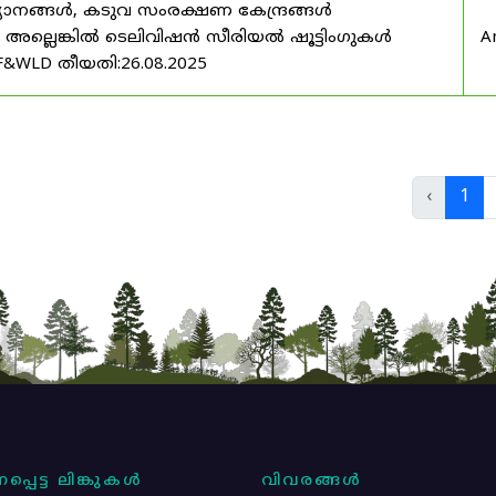
യാനങ്ങൾ, കടുവ സംരക്ഷണ കേന്ദ്രങ്ങൾ
മ അല്ലെങ്കിൽ ടെലിവിഷൻ സീരിയൽ ഷൂട്ടിംഗുകൾ
A
F&WLD തീയതി:26.08.2025
‹
1
പ്പെട്ട ലിങ്കുകൾ
വിവരങ്ങൾ