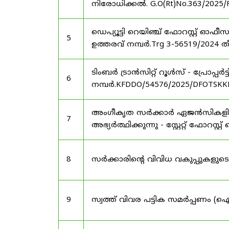
നിരോധിക്കൽ. G.O(Rt)No.363/2025/
ഡെപ്യൂട്ടി റെയിഞ്ച് ഫോറസ്റ്റ് ഓ
5
ഉത്തരവ് നമ്പർ.Trg 3-56519/2024 ത
ടിംബർ ട്രാൻസിറ്റ് റൂൾസ് - പ്രോപ്പ
6
നമ്പർ.KFDDO/54576/2025/DFOTSKKD
അംഗീകൃത സർക്കാർ ഏജൻസികളിൽ 
7
അഭ്യർത്ഥിക്കുന്നു - സ്റ്റേറ്റ് ഫോറസ്റ്റ് 
8
സർക്കാരിന്റെ വിവിധ വകുപ്പുകള
9
സ്വത്ത് വിവര പട്ടിക സമർപ്പണം