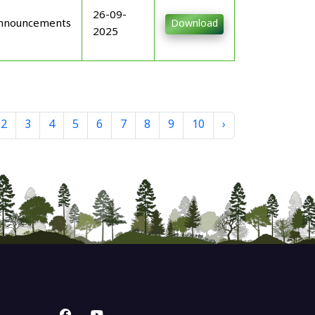
26-09-
nnouncements
Download
2025
2
3
4
5
6
7
8
9
10
›