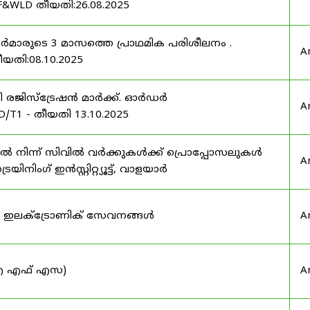
F&WLD തീയതി:26.08.2025
ഫീസർമാരുടെ 3 മാസത്തെ പ്രാഥമിക പരിശീലനം .
A
ീയതി:08.10.2025
ർട്ടി രജിസ്ട്രേഷൻ മാർക്ക്. ഓർഡർ
A
/T1 - തീയതി 13.10.2025
നിന്ന് സിവിൽ വർക്കുകൾക്ക് പ്രൊപ്പോസലുകൾ
A
ട്രെയിനിംഗ് ഇൻസ്റ്റിറ്റ്യൂട്ട്, വാളയാർ
ുടെ ഇലക്ട്രോണിക് സേവനങ്ങൾ
A
 (ഐ എഫ് എസ)
A