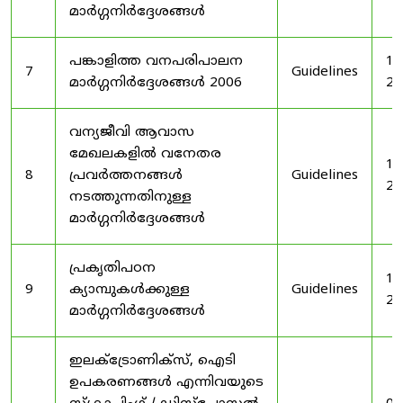
മാർഗ്ഗനിർദ്ദേശങ്ങൾ
പങ്കാളിത്ത വനപരിപാലന
19
7
Guidelines
മാർഗ്ഗനിർദ്ദേശങ്ങൾ 2006
20
വന്യജീവി ആവാസ
മേഖലകളിൽ വനേതര
19
8
പ്രവർത്തനങ്ങൾ
Guidelines
20
നടത്തുന്നതിനുള്ള
മാർഗ്ഗനിർദ്ദേശങ്ങൾ
പ്രകൃതിപഠന
19
9
ക്യാമ്പുകൾക്കുള്ള
Guidelines
20
മാർഗ്ഗനിർദ്ദേശങ്ങൾ
ഇലക്‌ട്രോണിക്‌സ്, ഐടി
ഉപകരണങ്ങൾ എന്നിവയുടെ