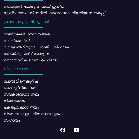
നാഷണൽ പോർട്ടൽ ഓഫ് ഇന്ത്യ
കേന്ദ്ര വനം പരിസ്ഥിതി കാലാവസ്ഥ വ്യതിയാന വകുപ്പ്
പ്രധാനപ്പെട്ട ലിങ്കുകൾ
ഓൺലൈൻ സേവനങ്ങൾ
ഡാഷ്ബോർഡ്
മുഖ്യമന്ത്രിയുടെ പരാതി പരിഹാരം
ഡോക്യുമെൻ്റ് പോർട്ടൽ
ഔദ്യോഗിക വെബ് പോർട്ടൽ
വിവരങ്ങൾ
പോര്‍ട്ടലിനെക്കുറിച്ച്
ഹൈപ്പർലിങ്ക് നയം
സ്വകാര്യതാ നയം
നിരാകരണം
പകർപ്പവകാശ നയം
വ്യവസ്ഥകളും നിബന്ധനകളും
സഹായം