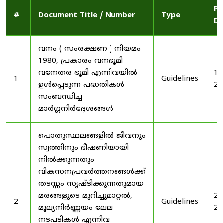
Pu
#
Document Title / Number
Type
Da
വനം ( സംരക്ഷണ ) നിയമം
1980, പ്രകാരം വനഭൂമി
വനേതര ഭൂമി എന്നിവയിൽ
19
1
Guidelines
ഉൾപ്പെടുന്ന പദ്ധതികൾ
20
സംബന്ധിച്ച
മാർഗ്ഗനിർദ്ദേശങ്ങൾ
പൊതുസ്ഥലങ്ങളിൽ ജീവനും
സ്വത്തിനും ഭീഷണിയായി
നിൽക്കുന്നതും
വികസനപ്രവർത്തനങ്ങൾക്ക്
തടസ്സം സൃഷ്ടിക്കുന്നതുമായ
മരങ്ങളുടെ മുറിച്ചുമാറ്റൽ,
20
2
Guidelines
മൂല്യനിർണ്ണയം ലേല
20
നടപടികൾ എന്നിവ