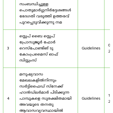
സംബന്ധിച്ചുള്ള
പൊതുമാർഗ്ഗനിർദ്ദേശങ്ങൾ
ഭേദഗതി വരുത്തി ഉത്തരവ്
പുറപ്പെടുവിക്കുന്നു നമ
സ്റ്റെപ് ബൈ സ്റ്റെപ്
പ്രോസുജൂർ ഫോർ
03
3
റെസ്‌പോണ്ടിങ് ടു
Guidelines
20
കോംപ്രമൈസ് ഓഫ്
സിസ്റ്റംസ്
മനുഷ്യവാസ
മേഖലകളിൽനിന്നും
സർട്ടിഫൈഡ് സ്നേക്ക്
ഹാൻഡ്‌ലർമാർ പിടിക്കുന്ന
19
4
പാമ്പുകളെ സുരക്ഷിതമായി
Guidelines
20
അവയുടെ തനതു
ആവാസവ്യവസ്ഥായിൽ