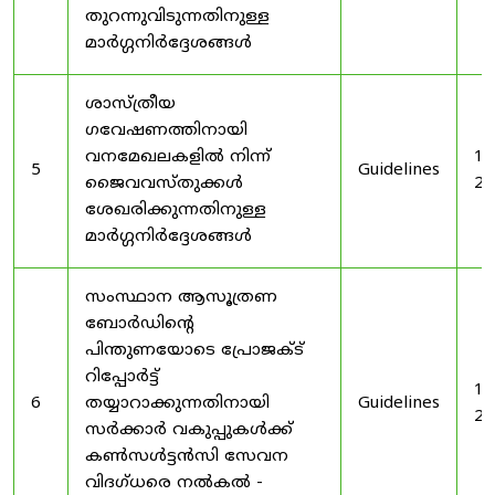
തുറന്നുവിടുന്നതിനുള്ള
മാർഗ്ഗനിർദ്ദേശങ്ങൾ
ശാസ്ത്രീയ
ഗവേഷണത്തിനായി
വനമേഖലകളിൽ നിന്ന്
19
5
Guidelines
ജൈവവസ്തുക്കൾ
20
ശേഖരിക്കുന്നതിനുള്ള
മാർഗ്ഗനിർദ്ദേശങ്ങൾ
സംസ്ഥാന ആസൂത്രണ
ബോർഡിൻ്റെ
പിന്തുണയോടെ പ്രോജക്ട്
റിപ്പോർട്ട്
19
6
തയ്യാറാക്കുന്നതിനായി
Guidelines
20
സർക്കാർ വകുപ്പുകൾക്ക്
കൺസൾട്ടൻസി സേവന
വിദഗ്ധരെ നൽകൽ -