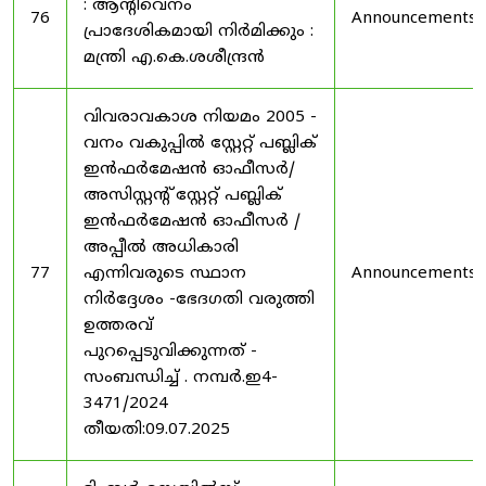
: ആന്റിവെനം
76
Announcements
പ്രാദേശികമായി നിർമിക്കും :
മന്ത്രി എ.കെ.ശശീന്ദ്രൻ
വിവരാവകാശ നിയമം 2005 -
വനം വകുപ്പിൽ സ്റ്റേറ്റ് പബ്ലിക്
ഇൻഫർമേഷൻ ഓഫീസർ/
അസിസ്റ്റന്റ് സ്റ്റേറ്റ് പബ്ലിക്
ഇൻഫർമേഷൻ ഓഫീസർ /
അപ്പീൽ അധികാരി
77
എന്നിവരുടെ സ്ഥാന
Announcements
നിർദ്ദേശം -ഭേദഗതി വരുത്തി
ഉത്തരവ്
പുറപ്പെടുവിക്കുന്നത് -
സംബന്ധിച്ച് . നമ്പർ.ഇ4-
3471/2024
തീയതി:09.07.2025