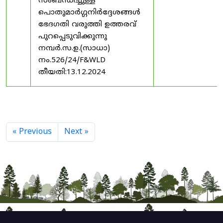
സംബന്ധിച്ചുള്ള
പൊതുമാർഗ്ഗനിർദ്ദേശങ്ങൾ
ഭേദഗതി വരുത്തി ഉത്തരവ്
പുറപ്പെടുവിക്കുന്നു
നമ്പർ.സ.ഉ.(സാധാ)
നം.526/24/F&WLD
തീയതി:13.12.2024
« Previous
Next »