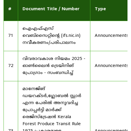
#
Document Title / Number
Type
ഐഎഫ്എസ്
71
വെബ്‌സൈറ്റിന്റെ (ifs.nic.in)
Announcements
നവീകരണം/പരിപാലനം
വിവരാവകാശ നിയമം 2025 -
72
ഓൺലൈൻ ട്രെയിനിങ്
Announcements
പ്രോഗ്രാം - സംബന്ധിച്ച്
മാനേജിങ്
ഡയറക്ടർ,ഗ്ലോബൽ സ്റ്റാർ
എന്ന പേരിൽ അനുവദിച്ച
പ്രോപ്പർട്ടി മാർക്ക്
രെജിസ്ട്രേഷൻ Kerala
Forest Produce Transit Rule