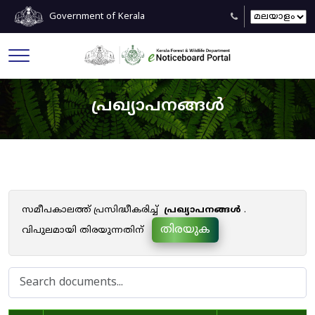
Government of Kerala
പ്രഖ്യാപനങ്ങൾ
സമീപകാലത്ത് പ്രസിദ്ധീകരിച്ച്
പ്രഖ്യാപനങ്ങൾ
.
തിരയുക
വിപുലമായി തിരയുന്നതിന്