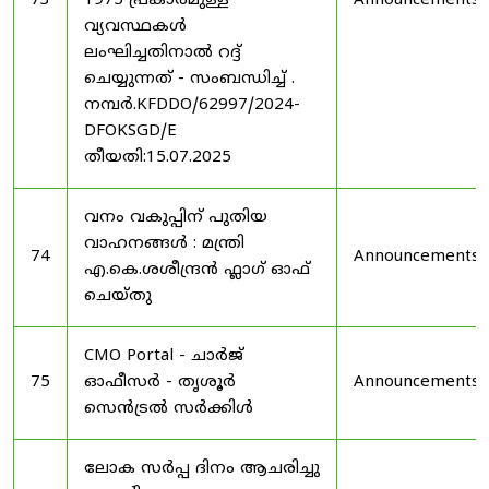
73
1975 പ്രകാരമുള്ള
Announcements
വ്യവസ്ഥകൾ
ലംഘിച്ചതിനാൽ റദ്ദ്
ചെയ്യുന്നത് - സംബന്ധിച്ച് .
നമ്പർ.KFDDO/62997/2024-
DFOKSGD/E
തീയതി:15.07.2025
വനം വകുപ്പിന് പുതിയ
വാഹനങ്ങൾ : മന്ത്രി
74
Announcements
എ.കെ.ശശീന്ദ്രൻ ഫ്ലാഗ് ഓഫ്
ചെയ്തു
CMO Portal - ചാർജ്
75
ഓഫീസർ - തൃശൂർ
Announcements
സെൻട്രൽ സർക്കിൾ
ലോക സർപ്പ ദിനം ആചരിച്ചു