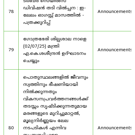
ടിംബർ സെയിൽസ്
ഡിവിഷൻ തടി വിൽപ്പന : ഇ-
78
Announcements
ലേലം ഓഗസ്റ്റ് മാസത്തിൽ -
പത്രക്കുറിപ്പ്
ഗോത്രഭേരി ശില്പശാല നാളെ
(02/07/25) മന്ത്രി
79
Announcements
എ.കെ.ശശീന്ദ്രൻ ഉദ്‌ഘാടനം
ചെയ്യും
പൊതുസ്ഥലങ്ങളിൽ ജീവനും
സ്വത്തിനും ഭീഷണിയായി
നിൽക്കുന്നതും
വികസനപ്രവർത്തനങ്ങൾക്ക്
തടസ്സം സൃഷ്ടിക്കുന്നതുമായ
മരങ്ങളുടെ മുറിച്ചുമാറ്റൽ,
മൂല്യനിർണ്ണയം ലേല
80
നടപടികൾ എന്നിവ
Announcements