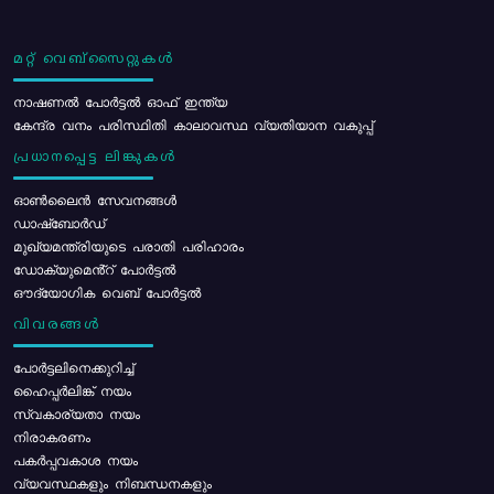
മറ്റ് വെബ്സൈറ്റുകൾ
നാഷണൽ പോർട്ടൽ ഓഫ് ഇന്ത്യ
കേന്ദ്ര വനം പരിസ്ഥിതി കാലാവസ്ഥ വ്യതിയാന വകുപ്പ്
പ്രധാനപ്പെട്ട ലിങ്കുകൾ
ഓൺലൈൻ സേവനങ്ങൾ
ഡാഷ്ബോർഡ്
മുഖ്യമന്ത്രിയുടെ പരാതി പരിഹാരം
ഡോക്യുമെൻ്റ് പോർട്ടൽ
ഔദ്യോഗിക വെബ് പോർട്ടൽ
വിവരങ്ങൾ
പോര്‍ട്ടലിനെക്കുറിച്ച്
ഹൈപ്പർലിങ്ക് നയം
സ്വകാര്യതാ നയം
നിരാകരണം
പകർപ്പവകാശ നയം
വ്യവസ്ഥകളും നിബന്ധനകളും