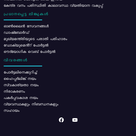
കേന്ദ്ര വനം പരിസ്ഥിതി കാലാവസ്ഥ വ്യതിയാന വകുപ്പ്
പ്രധാനപ്പെട്ട ലിങ്കുകൾ
ഓൺലൈൻ സേവനങ്ങൾ
ഡാഷ്ബോർഡ്
മുഖ്യമന്ത്രിയുടെ പരാതി പരിഹാരം
ഡോക്യുമെൻ്റ് പോർട്ടൽ
ഔദ്യോഗിക വെബ് പോർട്ടൽ
വിവരങ്ങൾ
പോര്‍ട്ടലിനെക്കുറിച്ച്
ഹൈപ്പർലിങ്ക് നയം
സ്വകാര്യതാ നയം
നിരാകരണം
പകർപ്പവകാശ നയം
വ്യവസ്ഥകളും നിബന്ധനകളും
സഹായം