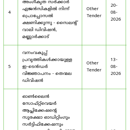
അംഗീകൃത സർക്കാർ
20-
ഏജൻസികളിൽ നിന്ന്
Other
4
08-
പ്രൊപ്പോസൽ
Tender
2026
ക്ഷണിക്കുന്നു - സൈലന്റ്
വാലി ഡിവിഷൻ,
മണ്ണാർക്കാട്
വനംവകുപ്പ്
പ്രവൃത്തികൾക്കായുള്ള
13-
Other
5
ഇ-ടെൻഡർ
08-
Tender
വിജ്ഞാപനം - തെന്മല
2026
ഡിവിഷൻ
ഓൺലൈൻ
സോഫ്റ്റ്‌വെയർ
ആപ്ലിക്കേഷന്റെ
സുരക്ഷാ ഓഡിറ്റിംഗും
സർട്ടിഫിക്കേഷനും