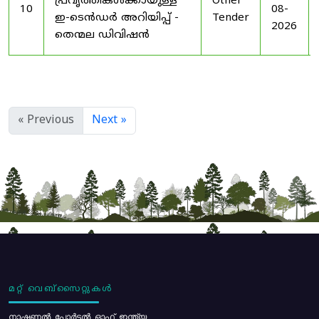
പ്രവൃത്തികൾക്കായുള്ള
Other
10
08-
ഇ-ടെൻഡർ അറിയിപ്പ് -
Tender
2026
തെന്മല ഡിവിഷൻ
« Previous
Next »
മറ്റ് വെബ്സൈറ്റുകൾ
നാഷണൽ പോർട്ടൽ ഓഫ് ഇന്ത്യ