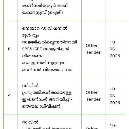
കൺസർവേറ്റർ ഓഫ്
ഫോറസ്റ്റ്സ് (ഐടി)
നെന്മാറ ഡിവിഷനിൽ
ടൂൾ റൂം
സജ്ജീകരിക്കുന്നതിനായി
10-
Other
8
SPF/HSPF സാമഗ്രികൾ
08-
Tender
വിതരണം
2026
ചെയ്യുന്നതിനുള്ള ഇ-
ടെൻഡർ വിജ്ഞാപനം.
സിവിൽ
10-
പ്രവൃത്തികൾക്കായുള്ള
Other
9
08-
ഇ-ടെൻഡർ അറിയിപ്പ് -
Tender
2026
തെന്മല ഡിവിഷൻ
സിവിൽ
10-