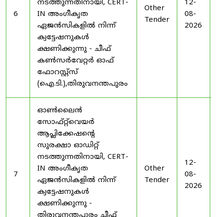
നടത്തുന്നതിനായി, CERT-
12-
Other
6
IN അംഗീകൃത
08-
Tender
ഏജൻസികളിൽ നിന്ന്
2026
ക്വട്ടേഷനുകൾ
ക്ഷണിക്കുന്നു - ചീഫ്
കൺസർവേറ്റർ ഓഫ്
ഫോറസ്റ്റ്സ്
(ഐ.ടി.),തിരുവനന്തപുരം
ഓൺലൈൻ
സോഫ്റ്റ്‌വെയർ
ആപ്ലിക്കേഷന്റെ
സുരക്ഷാ ഓഡിറ്റ്
നടത്തുന്നതിനായി, CERT-
12-
IN അംഗീകൃത
Other
7
08-
ഏജൻസികളിൽ നിന്ന്
Tender
2026
ക്വട്ടേഷനുകൾ
ക്ഷണിക്കുന്നു -
തിരുവനന്തപുരം ചീഫ്