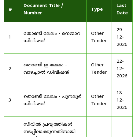
Document Title /
Last
#
Type
Number
Date
29-
തോണ്ടി ലേലം - നെന്മാറ
Other
1
12-
ഡിവിഷൻ
Tender
2026
22-
തൊണ്ടി ഇ-ലേലം -
Other
2
12-
വാഴച്ചാൽ ഡിവിഷൻ
Tender
2026
18-
തൊണ്ടി ലേലം - പുനലൂർ
Other
3
12-
ഡിവിഷൻ
Tender
2026
സിവിൽ പ്രവൃത്തികൾ
നടപ്പിലാക്കുന്നതിനായി