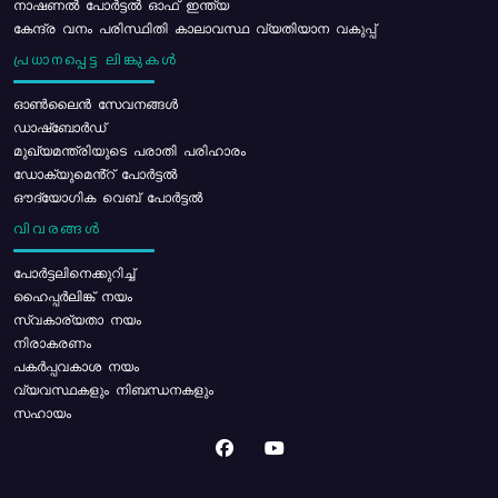
നാഷണൽ പോർട്ടൽ ഓഫ് ഇന്ത്യ
കേന്ദ്ര വനം പരിസ്ഥിതി കാലാവസ്ഥ വ്യതിയാന വകുപ്പ്
പ്രധാനപ്പെട്ട ലിങ്കുകൾ
ഓൺലൈൻ സേവനങ്ങൾ
ഡാഷ്ബോർഡ്
മുഖ്യമന്ത്രിയുടെ പരാതി പരിഹാരം
ഡോക്യുമെൻ്റ് പോർട്ടൽ
ഔദ്യോഗിക വെബ് പോർട്ടൽ
വിവരങ്ങൾ
പോര്‍ട്ടലിനെക്കുറിച്ച്
ഹൈപ്പർലിങ്ക് നയം
സ്വകാര്യതാ നയം
നിരാകരണം
പകർപ്പവകാശ നയം
വ്യവസ്ഥകളും നിബന്ധനകളും
സഹായം