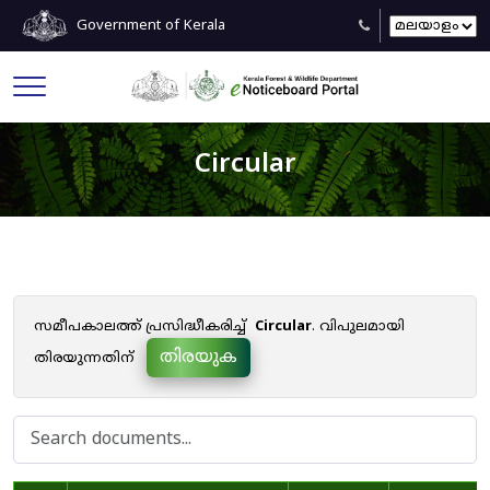
Government of Kerala
Circular
സമീപകാലത്ത് പ്രസിദ്ധീകരിച്ച്
Circular
. വിപുലമായി
തിരയുക
തിരയുന്നതിന്