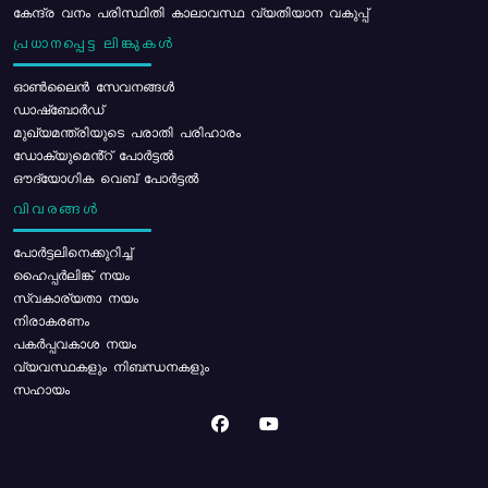
കേന്ദ്ര വനം പരിസ്ഥിതി കാലാവസ്ഥ വ്യതിയാന വകുപ്പ്
പ്രധാനപ്പെട്ട ലിങ്കുകൾ
ഓൺലൈൻ സേവനങ്ങൾ
ഡാഷ്ബോർഡ്
മുഖ്യമന്ത്രിയുടെ പരാതി പരിഹാരം
ഡോക്യുമെൻ്റ് പോർട്ടൽ
ഔദ്യോഗിക വെബ് പോർട്ടൽ
വിവരങ്ങൾ
പോര്‍ട്ടലിനെക്കുറിച്ച്
ഹൈപ്പർലിങ്ക് നയം
സ്വകാര്യതാ നയം
നിരാകരണം
പകർപ്പവകാശ നയം
വ്യവസ്ഥകളും നിബന്ധനകളും
സഹായം