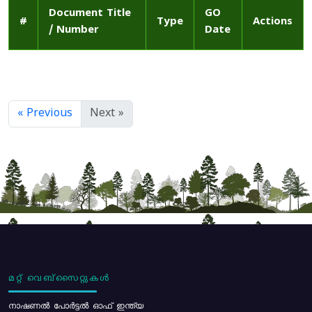
Document Title
GO
#
Type
Actions
/ Number
Date
« Previous
Next »
മറ്റ് വെബ്സൈറ്റുകൾ
നാഷണൽ പോർട്ടൽ ഓഫ് ഇന്ത്യ