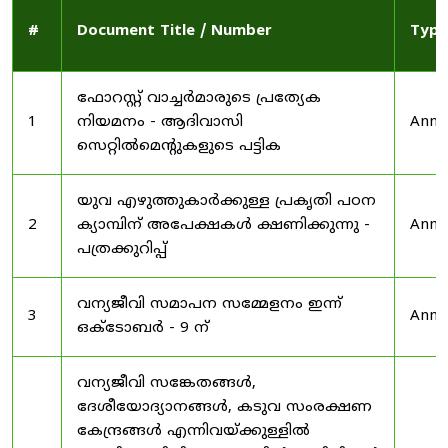
#
Document Title / Number
Type
ഫോറസ്റ്റ് വാച്ചർമാരുടെ പ്രത്യേക
1
നിയമനം - ആദിവാസി
Anno
സെറ്റിൽമെന്റുകളുടെ പട്ടിക
യുവ എഴുത്തുകാർക്കുള്ള പ്രകൃതി പഠന
2
ക്യാമ്പിന് അപേക്ഷകൾ ക്ഷണിക്കുന്നു -
Anno
പത്രക്കുറിപ്പ്
വന്യജീവി സമാപന സമ്മേളനം ഇന്ന്
3
Anno
ഒക്ടോബർ - 9 ന്
വന്യജീവി സങ്കേതങ്ങൾ,
ദേശീയോദ്യാനങ്ങൾ, കടുവ സംരക്ഷണ
കേന്ദ്രങ്ങൾ എന്നിവയ്ക്കുള്ളിൽ