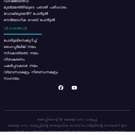
ഡാഷ്ബോർഡ്
മുഖ്യമന്ത്രിയുടെ പരാതി പരിഹാരം
ഡോക്യുമെൻ്റ് പോർട്ടൽ
ഔദ്യോഗിക വെബ് പോർട്ടൽ
വിവരങ്ങൾ
പോര്‍ട്ടലിനെക്കുറിച്ച്
ഹൈപ്പർലിങ്ക് നയം
സ്വകാര്യതാ നയം
നിരാകരണം
പകർപ്പവകാശ നയം
വ്യവസ്ഥകളും നിബന്ധനകളും
സഹായം
കോപ്പിറൈറ്റ് @ കേരള വനം വകുപ്പ്.
കേരള വനം വകുപ്പിന്റെ ഔദ്യോഗിക വെബ്-പോർട്ടലിന്റെ ഭാഗമാണ് ഈ
പോർട്ടൽ. പോർട്ടലിലെ ഉള്ളടക്കത്തിന്റെ ഉടമസ്ഥാവകാശം കേരള വനം