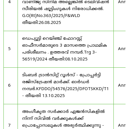
4
വാണിജ്യ സിനിമ അല്ലെങ്കിൽ ടെലിവിഷൻ
Anno
സീരിയൽ ഷൂട്ടിംഗുകൾ നിരോധിക്കൽ.
G.O(Rt)No.363/2025/F&WLD
തീയതി:26.08.2025
ഡെപ്യൂട്ടി റെയിഞ്ച് ഫോറസ്റ്റ്
ഓഫീസർമാരുടെ 3 മാസത്തെ പ്രാഥമിക
5
Anno
പരിശീലനം . ഉത്തരവ് നമ്പർ.Trg 3-
56519/2024 തീയതി:08.10.2025
ടിംബർ ട്രാൻസിറ്റ് റൂൾസ് - പ്രോപ്പർട്ടി
രജിസ്ട്രേഷൻ മാർക്ക്. ഓർഡർ
6
Anno
നമ്പർ.KFDDO/54576/2025/DFOTSKKD/T1
- തീയതി 13.10.2025
അംഗീകൃത സർക്കാർ ഏജൻസികളിൽ
നിന്ന് സിവിൽ വർക്കുകൾക്ക്
7
പ്രൊപ്പോസലുകൾ അഭ്യർത്ഥിക്കുന്നു -
Anno