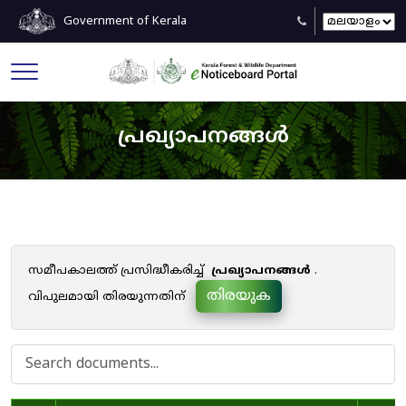
Government of Kerala
പ്രഖ്യാപനങ്ങൾ
സമീപകാലത്ത് പ്രസിദ്ധീകരിച്ച്
പ്രഖ്യാപനങ്ങൾ
.
തിരയുക
വിപുലമായി തിരയുന്നതിന്