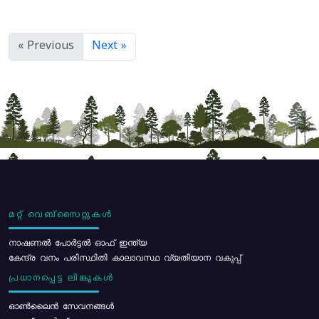
« Previous
Next »
മറ്റ് വെബ്സൈറ്റുകൾ
നാഷണൽ പോർട്ടൽ ഓഫ് ഇന്ത്യ
കേന്ദ്ര വനം പരിസ്ഥിതി കാലാവസ്ഥ വ്യതിയാന വകുപ്പ്
പ്രധാനപ്പെട്ട ലിങ്കുകൾ
ഓൺലൈൻ സേവനങ്ങൾ