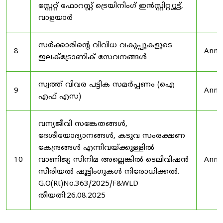
സ്റ്റേറ്റ് ഫോറസ്റ്റ് ട്രെയിനിംഗ് ഇൻസ്റ്റിറ്റ്യൂട്ട്,
വാളയാർ
സർക്കാരിന്റെ വിവിധ വകുപ്പുകളുടെ
8
Anno
ഇലക്ട്രോണിക് സേവനങ്ങൾ
സ്വത്ത് വിവര പട്ടിക സമർപ്പണം (ഐ
9
Anno
എഫ് എസ)
വന്യജീവി സങ്കേതങ്ങൾ,
ദേശീയോദ്യാനങ്ങൾ, കടുവ സംരക്ഷണ
കേന്ദ്രങ്ങൾ എന്നിവയ്ക്കുള്ളിൽ
10
വാണിജ്യ സിനിമ അല്ലെങ്കിൽ ടെലിവിഷൻ
Anno
സീരിയൽ ഷൂട്ടിംഗുകൾ നിരോധിക്കൽ.
G.O(Rt)No.363/2025/F&WLD
തീയതി:26.08.2025