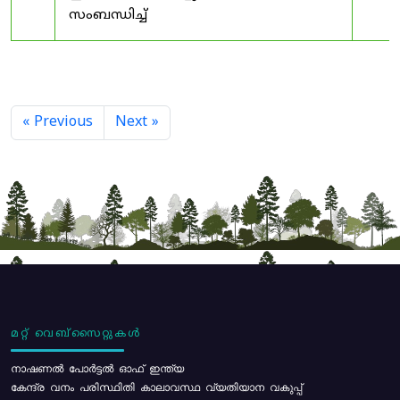
സംബന്ധിച്ച്
« Previous
Next »
മറ്റ് വെബ്സൈറ്റുകൾ
നാഷണൽ പോർട്ടൽ ഓഫ് ഇന്ത്യ
കേന്ദ്ര വനം പരിസ്ഥിതി കാലാവസ്ഥ വ്യതിയാന വകുപ്പ്