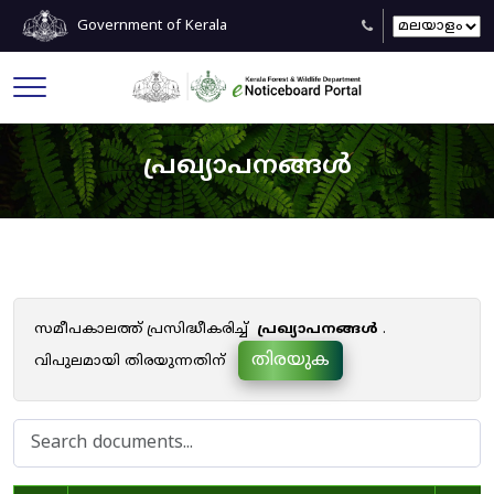
Government of Kerala
പ്രഖ്യാപനങ്ങൾ
സമീപകാലത്ത് പ്രസിദ്ധീകരിച്ച്
പ്രഖ്യാപനങ്ങൾ
.
തിരയുക
വിപുലമായി തിരയുന്നതിന്