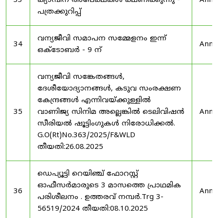
33
ക്യാമ്പിന് അപേക്ഷകൾ ക്ഷണിക്കുന്നു -
Anno
പത്രക്കുറിപ്പ്
വന്യജീവി സമാപന സമ്മേളനം ഇന്ന്
34
Anno
ഒക്ടോബർ - 9 ന്
വന്യജീവി സങ്കേതങ്ങൾ,
ദേശീയോദ്യാനങ്ങൾ, കടുവ സംരക്ഷണ
കേന്ദ്രങ്ങൾ എന്നിവയ്ക്കുള്ളിൽ
35
വാണിജ്യ സിനിമ അല്ലെങ്കിൽ ടെലിവിഷൻ
Anno
സീരിയൽ ഷൂട്ടിംഗുകൾ നിരോധിക്കൽ.
G.O(Rt)No.363/2025/F&WLD
തീയതി:26.08.2025
ഡെപ്യൂട്ടി റെയിഞ്ച് ഫോറസ്റ്റ്
ഓഫീസർമാരുടെ 3 മാസത്തെ പ്രാഥമിക
36
Anno
പരിശീലനം . ഉത്തരവ് നമ്പർ.Trg 3-
56519/2024 തീയതി:08.10.2025