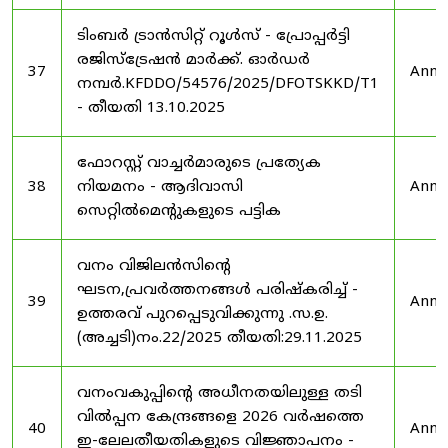
ടിംബർ ട്രാൻസിറ്റ് റൂൾസ് - പ്രോപ്പർട്ടി
രജിസ്ട്രേഷൻ മാർക്ക്. ഓർഡർ
37
Anno
നമ്പർ.KFDDO/54576/2025/DFOTSKKD/T1
- തീയതി 13.10.2025
ഫോറസ്റ്റ് വാച്ചർമാരുടെ പ്രത്യേക
38
നിയമനം - ആദിവാസി
Anno
സെറ്റിൽമെന്റുകളുടെ പട്ടിക
വനം വിജിലൻസിന്റെ
ഘടന,പ്രവർത്തനങ്ങൾ പരിഷ്കരിച്ച് -
39
Anno
ഉത്തരവ് പുറപ്പെടുവിക്കുന്നു .സ.ഉ.
(അച്ചടി)നം.22/2025 തീയതി:29.11.2025
വനംവകുപ്പിന്റെ അധീനതയിലുള്ള തടി
വിൽപ്പന കേന്ദ്രങ്ങളെ 2026 വർഷത്തെ
40
Anno
ഇ-ലേലതീയതികളുടെ വിജ്ഞാപനം -