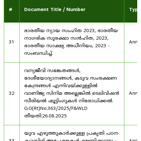
#
Document Title / Number
Type
ഭാരതീയ ന്യായ സംഹിത 2023, ഭാരതീയ
നാഗരിക സുരക്ഷാ സൻഹിത, 2023,
31
Anno
ഭാരതീയ സാക്ഷ്യ അധീനിയം, 2023 -
സംബന്ധിച്ച്.
വന്യജീവി സങ്കേതങ്ങൾ,
ദേശീയോദ്യാനങ്ങൾ, കടുവ സംരക്ഷണ
കേന്ദ്രങ്ങൾ എന്നിവയ്ക്കുള്ളിൽ
32
വാണിജ്യ സിനിമ അല്ലെങ്കിൽ ടെലിവിഷൻ
Anno
സീരിയൽ ഷൂട്ടിംഗുകൾ നിരോധിക്കൽ.
G.O(Rt)No.363/2025/F&WLD
തീയതി:26.08.2025
യുവ എഴുത്തുകാർക്കുള്ള പ്രകൃതി പഠന