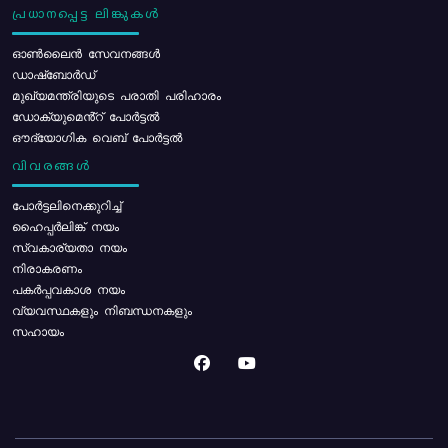
പ്രധാനപ്പെട്ട ലിങ്കുകൾ
ഓൺലൈൻ സേവനങ്ങൾ
ഡാഷ്ബോർഡ്
മുഖ്യമന്ത്രിയുടെ പരാതി പരിഹാരം
ഡോക്യുമെൻ്റ് പോർട്ടൽ
ഔദ്യോഗിക വെബ് പോർട്ടൽ
വിവരങ്ങൾ
പോര്‍ട്ടലിനെക്കുറിച്ച്
ഹൈപ്പർലിങ്ക് നയം
സ്വകാര്യതാ നയം
നിരാകരണം
പകർപ്പവകാശ നയം
വ്യവസ്ഥകളും നിബന്ധനകളും
സഹായം