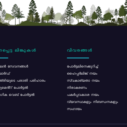
പ്പെട്ട ലിങ്കുകൾ
വിവരങ്ങൾ
ൻ സേവനങ്ങൾ
പോര്‍ട്ടലിനെക്കുറിച്ച്
ോർഡ്
ഹൈപ്പർലിങ്ക് നയം
്ത്രിയുടെ പരാതി പരിഹാരം
സ്വകാര്യതാ നയം
മെൻ്റ് പോർട്ടൽ
നിരാകരണം
ിക വെബ് പോർട്ടൽ
പകർപ്പവകാശ നയം
വ്യവസ്ഥകളും നിബന്ധനകളും
സഹായം