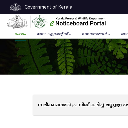
Government of Kerala
ഹോം
ഡോക്യുമെൻ്റ്സ്
സേവനങ്ങൾ
ബന
സമീപകാലത്ത് പ്രസിദ്ധീകരിച്ച്
മറ്റുള്