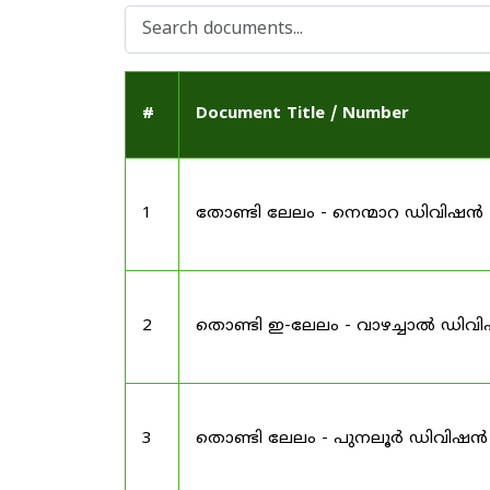
#
Document Title / Number
1
തോണ്ടി ലേലം - നെന്മാറ ഡിവിഷൻ
2
തൊണ്ടി ഇ-ലേലം - വാഴച്ചാൽ ഡിവ
3
തൊണ്ടി ലേലം - പുനലൂർ ഡിവിഷൻ