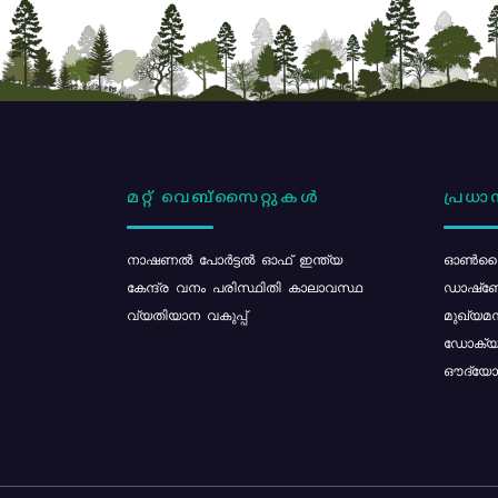
മറ്റ് വെബ്സൈറ്റുകൾ
പ്രധാന
നാഷണൽ പോർട്ടൽ ഓഫ് ഇന്ത്യ
ഓൺലൈ
കേന്ദ്ര വനം പരിസ്ഥിതി കാലാവസ്ഥ
ഡാഷ്ബ
വ്യതിയാന വകുപ്പ്
മുഖ്യമന
ഡോക്യു
ഔദ്യോഗ