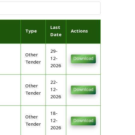
Last
Type
Actions
Date
29-
Other
12-
Download
Tender
2026
22-
Other
12-
Download
Tender
2026
18-
Other
12-
Download
Tender
2026