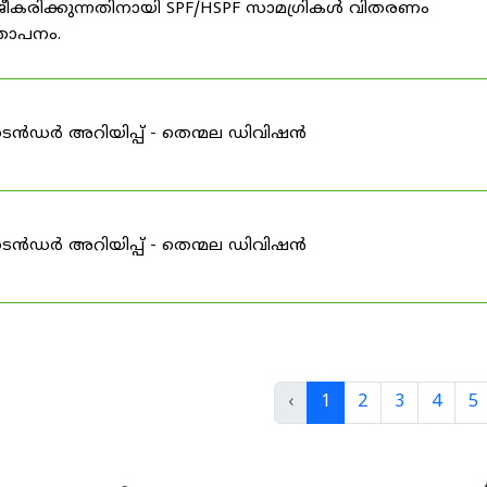
ീകരിക്കുന്നതിനായി SPF/HSPF സാമഗ്രികൾ വിതരണം
്ഞാപനം.
ടെൻഡർ അറിയിപ്പ് - തെന്മല ഡിവിഷൻ
ടെൻഡർ അറിയിപ്പ് - തെന്മല ഡിവിഷൻ
‹
1
2
3
4
5