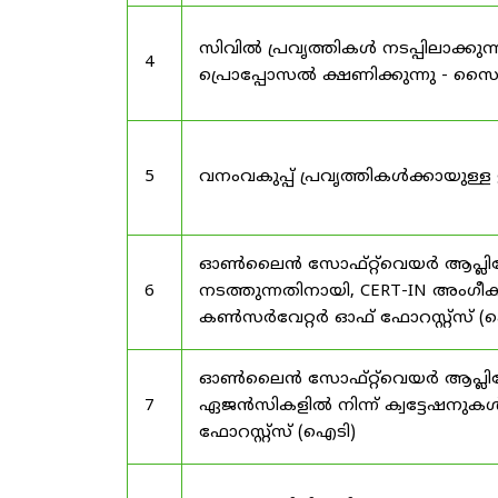
സിവിൽ പ്രവൃത്തികൾ നടപ്പിലാക്
4
പ്രൊപ്പോസൽ ക്ഷണിക്കുന്നു - സൈലന
5
വനംവകുപ്പ് പ്രവൃത്തികൾക്കായു
ഓൺലൈൻ സോഫ്റ്റ്‌വെയർ ആപ്ലിക്കേ
6
നടത്തുന്നതിനായി, CERT-IN അംഗീക
കൺസർവേറ്റർ ഓഫ് ഫോറസ്റ്റ്സ് (ഐ
ഓൺലൈൻ സോഫ്റ്റ്‌വെയർ ആപ്ലിക്ക
7
ഏജൻസികളിൽ നിന്ന് ക്വട്ടേഷനുകൾ
ഫോറസ്റ്റ്സ് (ഐടി)