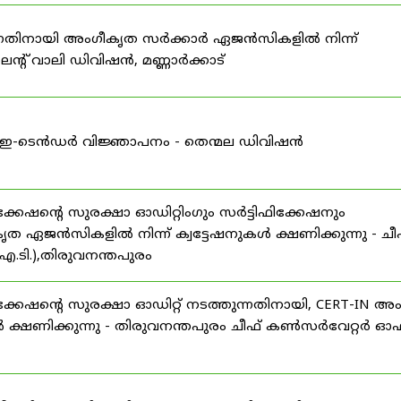
കുന്നതിനായി അംഗീകൃത സർക്കാർ ഏജൻസികളിൽ നിന്ന്
്റ് വാലി ഡിവിഷൻ, മണ്ണാർക്കാട്
ള്ള ഇ-ടെൻഡർ വിജ്ഞാപനം - തെന്മല ഡിവിഷൻ
ഷന്റെ സുരക്ഷാ ഓഡിറ്റിംഗും സർട്ടിഫിക്കേഷനും
ൃത ഏജൻസികളിൽ നിന്ന് ക്വട്ടേഷനുകൾ ക്ഷണിക്കുന്നു - ചീ
.ടി.),തിരുവനന്തപുരം
േഷന്റെ സുരക്ഷാ ഓഡിറ്റ് നടത്തുന്നതിനായി, CERT-IN അ
 ക്ഷണിക്കുന്നു - തിരുവനന്തപുരം ചീഫ് കൺസർവേറ്റർ ഓഫ