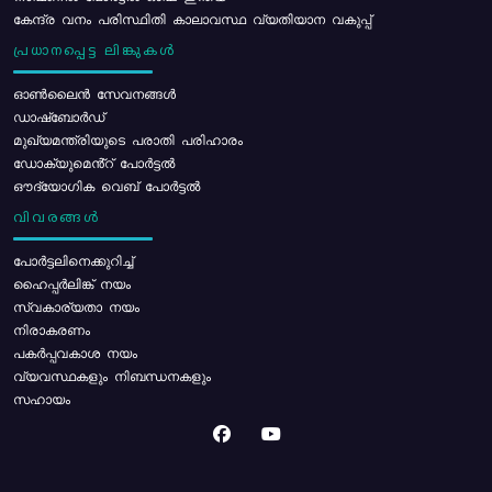
കേന്ദ്ര വനം പരിസ്ഥിതി കാലാവസ്ഥ വ്യതിയാന വകുപ്പ്
പ്രധാനപ്പെട്ട ലിങ്കുകൾ
ഓൺലൈൻ സേവനങ്ങൾ
ഡാഷ്ബോർഡ്
മുഖ്യമന്ത്രിയുടെ പരാതി പരിഹാരം
ഡോക്യുമെൻ്റ് പോർട്ടൽ
ഔദ്യോഗിക വെബ് പോർട്ടൽ
വിവരങ്ങൾ
പോര്‍ട്ടലിനെക്കുറിച്ച്
ഹൈപ്പർലിങ്ക് നയം
സ്വകാര്യതാ നയം
നിരാകരണം
പകർപ്പവകാശ നയം
വ്യവസ്ഥകളും നിബന്ധനകളും
സഹായം