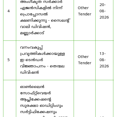
അംഗീകൃത സർക്കാർ
20-
ഏജൻസികളിൽ നിന്ന്
Other
4
08-
പ്രൊപ്പോസൽ
Tender
2026
ക്ഷണിക്കുന്നു - സൈലന്റ്
വാലി ഡിവിഷൻ,
മണ്ണാർക്കാട്
വനംവകുപ്പ്
പ്രവൃത്തികൾക്കായുള്ള
13-
Other
5
ഇ-ടെൻഡർ
08-
Tender
വിജ്ഞാപനം - തെന്മല
2026
ഡിവിഷൻ
ഓൺലൈൻ
സോഫ്റ്റ്‌വെയർ
ആപ്ലിക്കേഷന്റെ
സുരക്ഷാ ഓഡിറ്റിംഗും
സർട്ടിഫിക്കേഷനും