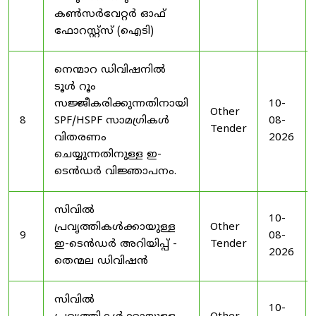
കൺസർവേറ്റർ ഓഫ്
ഫോറസ്റ്റ്സ് (ഐടി)
നെന്മാറ ഡിവിഷനിൽ
ടൂൾ റൂം
സജ്ജീകരിക്കുന്നതിനായി
10-
Other
8
SPF/HSPF സാമഗ്രികൾ
08-
Tender
വിതരണം
2026
ചെയ്യുന്നതിനുള്ള ഇ-
ടെൻഡർ വിജ്ഞാപനം.
സിവിൽ
10-
പ്രവൃത്തികൾക്കായുള്ള
Other
9
08-
ഇ-ടെൻഡർ അറിയിപ്പ് -
Tender
2026
തെന്മല ഡിവിഷൻ
സിവിൽ
10-