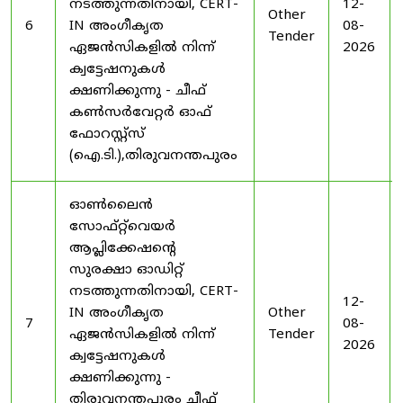
നടത്തുന്നതിനായി, CERT-
12-
Other
6
IN അംഗീകൃത
08-
Tender
ഏജൻസികളിൽ നിന്ന്
2026
ക്വട്ടേഷനുകൾ
ക്ഷണിക്കുന്നു - ചീഫ്
കൺസർവേറ്റർ ഓഫ്
ഫോറസ്റ്റ്സ്
(ഐ.ടി.),തിരുവനന്തപുരം
ഓൺലൈൻ
സോഫ്റ്റ്‌വെയർ
ആപ്ലിക്കേഷന്റെ
സുരക്ഷാ ഓഡിറ്റ്
നടത്തുന്നതിനായി, CERT-
12-
IN അംഗീകൃത
Other
7
08-
ഏജൻസികളിൽ നിന്ന്
Tender
2026
ക്വട്ടേഷനുകൾ
ക്ഷണിക്കുന്നു -
തിരുവനന്തപുരം ചീഫ്