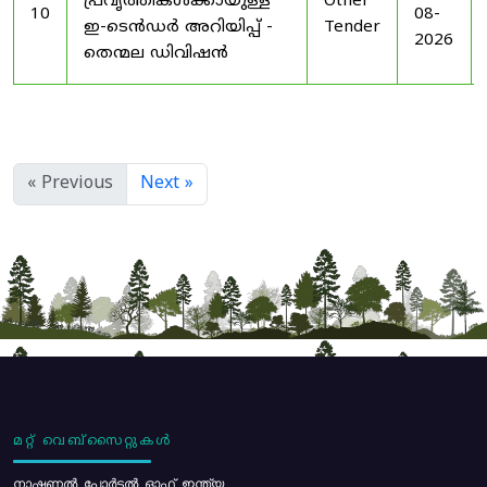
പ്രവൃത്തികൾക്കായുള്ള
Other
10
08-
ഇ-ടെൻഡർ അറിയിപ്പ് -
Tender
2026
തെന്മല ഡിവിഷൻ
« Previous
Next »
മറ്റ് വെബ്സൈറ്റുകൾ
നാഷണൽ പോർട്ടൽ ഓഫ് ഇന്ത്യ