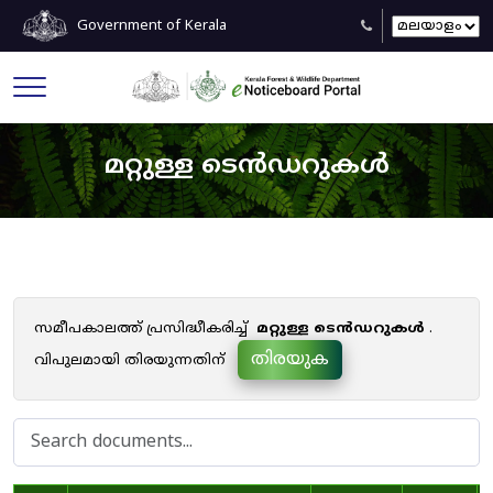
Government of Kerala
മറ്റുള്ള ടെൻഡറുകൾ
സമീപകാലത്ത് പ്രസിദ്ധീകരിച്ച്
മറ്റുള്ള ടെൻഡറുകൾ
.
തിരയുക
വിപുലമായി തിരയുന്നതിന്