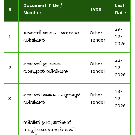
Document Title /
Last
#
Type
Number
Date
29-
തോണ്ടി ലേലം - നെന്മാറ
Other
1
12-
ഡിവിഷൻ
Tender
2026
22-
തൊണ്ടി ഇ-ലേലം -
Other
2
12-
വാഴച്ചാൽ ഡിവിഷൻ
Tender
2026
18-
തൊണ്ടി ലേലം - പുനലൂർ
Other
3
12-
ഡിവിഷൻ
Tender
2026
സിവിൽ പ്രവൃത്തികൾ
നടപ്പിലാക്കുന്നതിനായി