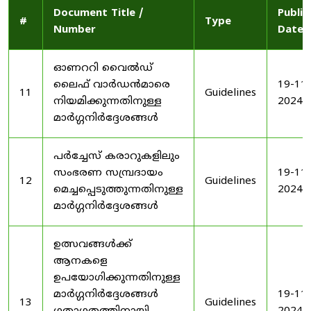
Document Title /
Publis
#
Type
Number
Date
ഓണററി വൈൽഡ്
ലൈഫ് വാർഡൻമാരെ
19-11-
11
Guidelines
നിയമിക്കുന്നതിനുള്ള
2024
മാർഗ്ഗനിർദ്ദേശങ്ങൾ
പർച്ചേസ് കരാറുകളിലും
സംഭരണ ​​സമ്പ്രദായം
19-11-
12
Guidelines
മെച്ചപ്പെടുത്തുന്നതിനുള്ള
2024
മാർഗ്ഗനിർദ്ദേശങ്ങൾ
ഉത്സവങ്ങൾക്ക്
ആനകളെ
ഉപയോഗിക്കുന്നതിനുള്ള
മാർഗ്ഗനിർദ്ദേശങ്ങൾ
19-11-
13
Guidelines