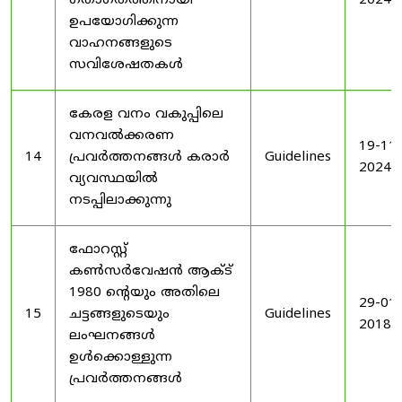
ഗതാഗതത്തിനായി
2024
ഉപയോഗിക്കുന്ന
വാഹനങ്ങളുടെ
സവിശേഷതകൾ
കേരള വനം വകുപ്പിലെ
വനവൽക്കരണ
19-11-
14
പ്രവർത്തനങ്ങൾ കരാർ
Guidelines
2024
വ്യവസ്ഥയിൽ
നടപ്പിലാക്കുന്നു
ഫോറസ്റ്റ്
കൺസർവേഷൻ ആക്ട്
1980 ൻ്റെയും അതിലെ
29-01-
15
ചട്ടങ്ങളുടെയും
Guidelines
2018
ലംഘനങ്ങൾ
ഉൾക്കൊള്ളുന്ന
പ്രവർത്തനങ്ങൾ