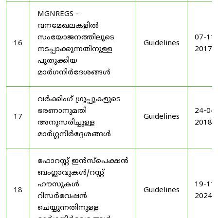
MGNREGS -
വനമേഖലകളിൽ
സംയോജനത്തിലൂടെ
07-11-
16
Guidelines
നടപ്പാക്കുന്നതിനുള്ള
2017
പുതുക്കിയ
മാർഗനിർദേശങ്ങൾ
വർക്കിംഗ് ഗ്രൂപ്പുകളുടെ
ഭരണാനുമതി
24-04-
17
Guidelines
അനുസരിച്ചുള്ള
2018
മാർഗ്ഗനിർദ്ദേശങ്ങൾ
ഫോറസ്റ്റ് ഇൻസ്പെക്ഷൻ
ബംഗ്ലാവുകൾ/റസ്റ്റ്
ഹൗസുകൾ
19-11-
18
Guidelines
റിസർവേഷൻ
2024
ചെയ്യുന്നതിനുള്ള