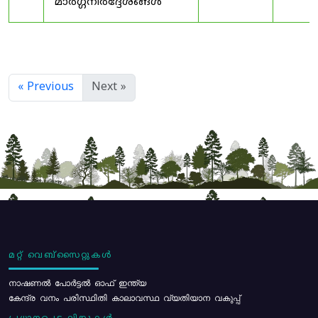
മാർഗ്ഗനിർദ്ദേശങ്ങൾ
« Previous
Next »
മറ്റ് വെബ്സൈറ്റുകൾ
നാഷണൽ പോർട്ടൽ ഓഫ് ഇന്ത്യ
കേന്ദ്ര വനം പരിസ്ഥിതി കാലാവസ്ഥ വ്യതിയാന വകുപ്പ്