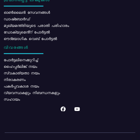
പ്രധാനപ്പെട്ട ലിങ്കുകൾ
ഓൺലൈൻ സേവനങ്ങൾ
ഡാഷ്ബോർഡ്
മുഖ്യമന്ത്രിയുടെ പരാതി പരിഹാരം
ഡോക്യുമെൻ്റ് പോർട്ടൽ
ഔദ്യോഗിക വെബ് പോർട്ടൽ
വിവരങ്ങൾ
പോര്‍ട്ടലിനെക്കുറിച്ച്
ഹൈപ്പർലിങ്ക് നയം
സ്വകാര്യതാ നയം
നിരാകരണം
പകർപ്പവകാശ നയം
വ്യവസ്ഥകളും നിബന്ധനകളും
സഹായം