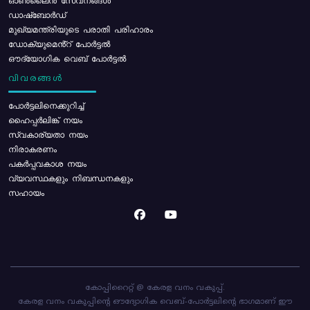
ഓൺലൈൻ സേവനങ്ങൾ
ഡാഷ്ബോർഡ്
മുഖ്യമന്ത്രിയുടെ പരാതി പരിഹാരം
ഡോക്യുമെൻ്റ് പോർട്ടൽ
ഔദ്യോഗിക വെബ് പോർട്ടൽ
വിവരങ്ങൾ
പോര്‍ട്ടലിനെക്കുറിച്ച്
ഹൈപ്പർലിങ്ക് നയം
സ്വകാര്യതാ നയം
നിരാകരണം
പകർപ്പവകാശ നയം
വ്യവസ്ഥകളും നിബന്ധനകളും
സഹായം
കോപ്പിറൈറ്റ് @ കേരള വനം വകുപ്പ്.
കേരള വനം വകുപ്പിന്റെ ഔദ്യോഗിക വെബ്-പോർട്ടലിന്റെ ഭാഗമാണ് ഈ