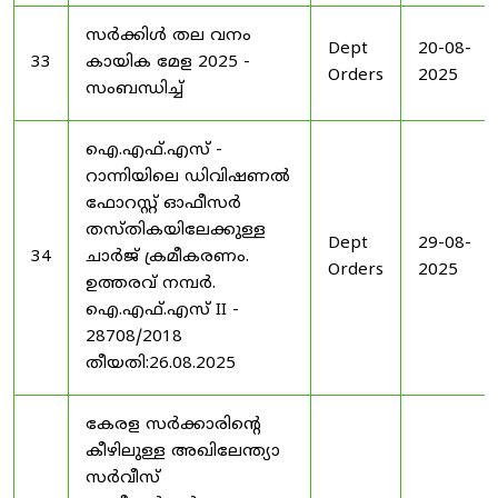
സർക്കിൾ തല വനം
Dept
20-08-
33
കായിക മേള 2025 -
Orders
2025
സംബന്ധിച്ച്
ഐ.എഫ്.എസ് -
റാന്നിയിലെ ഡിവിഷണൽ
ഫോറസ്റ്റ് ഓഫീസർ
തസ്തികയിലേക്കുള്ള
Dept
29-08-
34
ചാർജ് ക്രമീകരണം.
Orders
2025
ഉത്തരവ് നമ്പർ.
ഐ.എഫ്.എസ് II -
28708/2018
തീയതി:26.08.2025
കേരള സർക്കാരിന്റെ
കീഴിലുള്ള അഖിലേന്ത്യാ
സർവീസ്