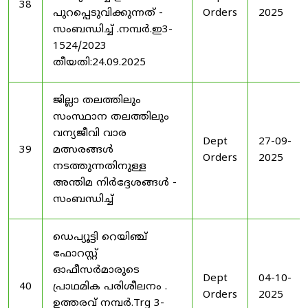
38
പുറപ്പെടുവിക്കുന്നത് -
Orders
2025
സംബന്ധിച്ച് .നമ്പർ.ഇ3-
1524/2023
തീയതി:24.09.2025
ജില്ലാ തലത്തിലും
സംസ്ഥാന തലത്തിലും
വന്യജീവി വാര
Dept
27-09-
39
മത്സരങ്ങൾ
Orders
2025
നടത്തുന്നതിനുള്ള
അന്തിമ നിർദ്ദേശങ്ങൾ -
സംബന്ധിച്ച്
ഡെപ്യൂട്ടി റെയിഞ്ച്
ഫോറസ്റ്റ്
ഓഫീസർമാരുടെ
Dept
04-10-
40
പ്രാഥമിക പരിശീലനം .
Orders
2025
ഉത്തരവ് നമ്പർ.Trg 3-