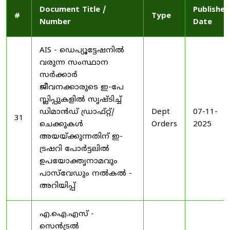
Document Title /
Published
#
Type
Number
Date
AIS - ഡെപ്യൂട്ടേഷനിൽ
വരുന്ന സംസ്ഥാന
സർക്കാർ
ജീവനക്കാരുടെ ഇ-പേ
സ്ലിപ്പുകളിൽ സൃഷ്ടിച്ച്
ഡിമാൻഡ് ഡ്രാഫ്റ്റ്/
Dept
07-11-
31
ചെക്കുകൾ
Orders
2025
അയയ്ക്കുന്നതിന് ഇ-
ട്രഷറി പോർട്ടലിൽ
ഉപയോക്തൃനാമവും
പാസ്‌വേഡും നൽകൽ -
അറിയിപ്പ്
എ.ഐ.എസ് -
സെൻട്രൽ