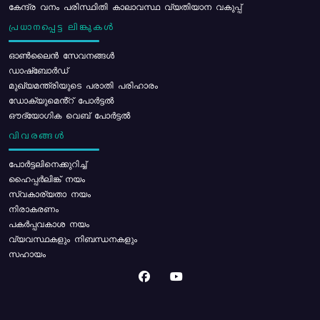
കേന്ദ്ര വനം പരിസ്ഥിതി കാലാവസ്ഥ വ്യതിയാന വകുപ്പ്
പ്രധാനപ്പെട്ട ലിങ്കുകൾ
ഓൺലൈൻ സേവനങ്ങൾ
ഡാഷ്ബോർഡ്
മുഖ്യമന്ത്രിയുടെ പരാതി പരിഹാരം
ഡോക്യുമെൻ്റ് പോർട്ടൽ
ഔദ്യോഗിക വെബ് പോർട്ടൽ
വിവരങ്ങൾ
പോര്‍ട്ടലിനെക്കുറിച്ച്
ഹൈപ്പർലിങ്ക് നയം
സ്വകാര്യതാ നയം
നിരാകരണം
പകർപ്പവകാശ നയം
വ്യവസ്ഥകളും നിബന്ധനകളും
സഹായം