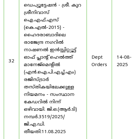
ഡെപ്യൂട്ടേഷൻ - ശ്രീ. കുറ
ശ്രീനിവാസ്
ഐ.എഫ്.എസ്
(കെ.എൽ-2015) -
ഹൈദരാബാദിലെ
രാജേന്ദ്ര നഗറിൽ
നാഷണൽ ഇൻസ്റ്റിറ്റ്യൂട്ട്
ഓഫ് പ്ലാന്റ് ഹെൽത്ത്
Dept
14-08-
32
മാനേജ്‌മെന്റിൽ
Orders
2025
(എൻ.ഐ.പി.എച്ച്.എം)
രജിസ്ട്രാർ
തസ്തികയിലേക്കുള്ള
നിയമനം - സംസ്ഥാന
കേഡറിൽ നിന്ന്
ഒഴിവായി. ജി.ഒ.(ആർ.ടി)
നമ്പർ.3519/2025/
ജി.എ.ഡി.
തീയതി:11.08.2025