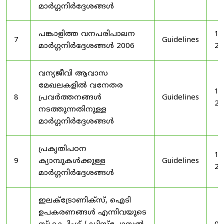
മാർഗ്ഗനിർദ്ദേശങ്ങൾ
പങ്കാളിത്ത വനപരിപാലന
19
7
Guidelines
മാർഗ്ഗനിർദ്ദേശങ്ങൾ 2006
20
വന്യജീവി ആവാസ
മേഖലകളിൽ വനേതര
19
8
പ്രവർത്തനങ്ങൾ
Guidelines
20
നടത്തുന്നതിനുള്ള
മാർഗ്ഗനിർദ്ദേശങ്ങൾ
പ്രകൃതിപഠന
19
9
ക്യാമ്പുകൾക്കുള്ള
Guidelines
20
മാർഗ്ഗനിർദ്ദേശങ്ങൾ
ഇലക്‌ട്രോണിക്‌സ്, ഐടി
ഉപകരണങ്ങൾ എന്നിവയുടെ