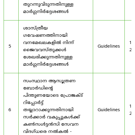
തുറന്നുവിടുന്നതിനുള്ള
മാർഗ്ഗനിർദ്ദേശങ്ങൾ
ശാസ്ത്രീയ
ഗവേഷണത്തിനായി
വനമേഖലകളിൽ നിന്ന്
19
5
Guidelines
ജൈവവസ്തുക്കൾ
20
ശേഖരിക്കുന്നതിനുള്ള
മാർഗ്ഗനിർദ്ദേശങ്ങൾ
സംസ്ഥാന ആസൂത്രണ
ബോർഡിൻ്റെ
പിന്തുണയോടെ പ്രോജക്ട്
റിപ്പോർട്ട്
19
6
തയ്യാറാക്കുന്നതിനായി
Guidelines
20
സർക്കാർ വകുപ്പുകൾക്ക്
കൺസൾട്ടൻസി സേവന
വിദഗ്ധരെ നൽകൽ -