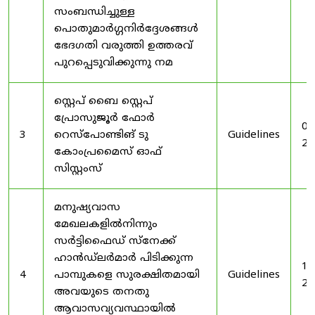
സംബന്ധിച്ചുള്ള
പൊതുമാർഗ്ഗനിർദ്ദേശങ്ങൾ
ഭേദഗതി വരുത്തി ഉത്തരവ്
പുറപ്പെടുവിക്കുന്നു നമ
സ്റ്റെപ് ബൈ സ്റ്റെപ്
പ്രോസുജൂർ ഫോർ
03
3
റെസ്‌പോണ്ടിങ് ടു
Guidelines
20
കോംപ്രമൈസ് ഓഫ്
സിസ്റ്റംസ്
മനുഷ്യവാസ
മേഖലകളിൽനിന്നും
സർട്ടിഫൈഡ് സ്നേക്ക്
ഹാൻഡ്‌ലർമാർ പിടിക്കുന്ന
19
4
പാമ്പുകളെ സുരക്ഷിതമായി
Guidelines
20
അവയുടെ തനതു
ആവാസവ്യവസ്ഥായിൽ