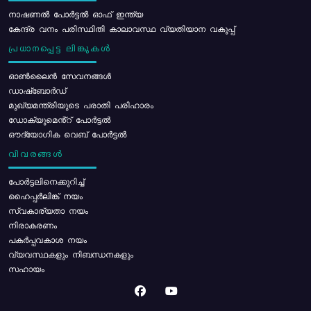
നാഷണൽ പോർട്ടൽ ഓഫ് ഇന്ത്യ
കേന്ദ്ര വനം പരിസ്ഥിതി കാലാവസ്ഥ വ്യതിയാന വകുപ്പ്
പ്രധാനപ്പെട്ട ലിങ്കുകൾ
ഓൺലൈൻ സേവനങ്ങൾ
ഡാഷ്ബോർഡ്
മുഖ്യമന്ത്രിയുടെ പരാതി പരിഹാരം
ഡോക്യുമെൻ്റ് പോർട്ടൽ
ഔദ്യോഗിക വെബ് പോർട്ടൽ
വിവരങ്ങൾ
പോര്‍ട്ടലിനെക്കുറിച്ച്
ഹൈപ്പർലിങ്ക് നയം
സ്വകാര്യതാ നയം
നിരാകരണം
പകർപ്പവകാശ നയം
വ്യവസ്ഥകളും നിബന്ധനകളും
സഹായം