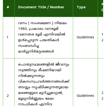
Pu
#
Document Title / Number
Type
Da
വനം ( സംരക്ഷണ ) നിയമം
1980, പ്രകാരം വനഭൂമി
വനേതര ഭൂമി എന്നിവയിൽ
19
1
Guidelines
ഉൾപ്പെടുന്ന പദ്ധതികൾ
20
സംബന്ധിച്ച
മാർഗ്ഗനിർദ്ദേശങ്ങൾ
പൊതുസ്ഥലങ്ങളിൽ ജീവനും
സ്വത്തിനും ഭീഷണിയായി
നിൽക്കുന്നതും
വികസനപ്രവർത്തനങ്ങൾക്ക്
തടസ്സം സൃഷ്ടിക്കുന്നതുമായ
മരങ്ങളുടെ മുറിച്ചുമാറ്റൽ,
20
2
Guidelines
മൂല്യനിർണ്ണയം ലേല
20
നടപടികൾ എന്നിവ