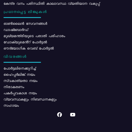
കേന്ദ്ര വനം പരിസ്ഥിതി കാലാവസ്ഥ വ്യതിയാന വകുപ്പ്
പ്രധാനപ്പെട്ട ലിങ്കുകൾ
ഓൺലൈൻ സേവനങ്ങൾ
ഡാഷ്ബോർഡ്
മുഖ്യമന്ത്രിയുടെ പരാതി പരിഹാരം
ഡോക്യുമെൻ്റ് പോർട്ടൽ
ഔദ്യോഗിക വെബ് പോർട്ടൽ
വിവരങ്ങൾ
പോര്‍ട്ടലിനെക്കുറിച്ച്
ഹൈപ്പർലിങ്ക് നയം
സ്വകാര്യതാ നയം
നിരാകരണം
പകർപ്പവകാശ നയം
വ്യവസ്ഥകളും നിബന്ധനകളും
സഹായം