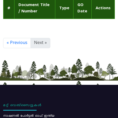
Document Title
GO
#
Type
Actions
/ Number
Date
« Previous
Next »
മറ്റ് വെബ്സൈറ്റുകൾ
നാഷണൽ പോർട്ടൽ ഓഫ് ഇന്ത്യ