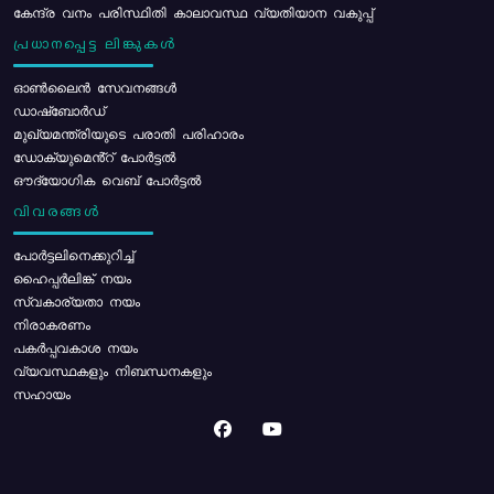
കേന്ദ്ര വനം പരിസ്ഥിതി കാലാവസ്ഥ വ്യതിയാന വകുപ്പ്
പ്രധാനപ്പെട്ട ലിങ്കുകൾ
ഓൺലൈൻ സേവനങ്ങൾ
ഡാഷ്ബോർഡ്
മുഖ്യമന്ത്രിയുടെ പരാതി പരിഹാരം
ഡോക്യുമെൻ്റ് പോർട്ടൽ
ഔദ്യോഗിക വെബ് പോർട്ടൽ
വിവരങ്ങൾ
പോര്‍ട്ടലിനെക്കുറിച്ച്
ഹൈപ്പർലിങ്ക് നയം
സ്വകാര്യതാ നയം
നിരാകരണം
പകർപ്പവകാശ നയം
വ്യവസ്ഥകളും നിബന്ധനകളും
സഹായം