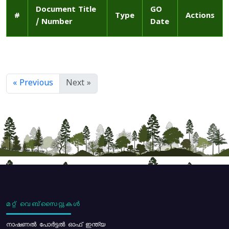
Document Title
GO
#
Type
Actions
/ Number
Date
« Previous
Next »
മറ്റ് വെബ്സൈറ്റുകൾ
നാഷണൽ പോർട്ടൽ ഓഫ് ഇന്ത്യ