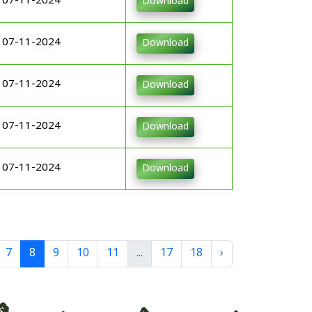
07-11-2024
Download
07-11-2024
Download
07-11-2024
Download
07-11-2024
Download
07-11-2024
Download
7
8
9
10
11
...
17
18
›