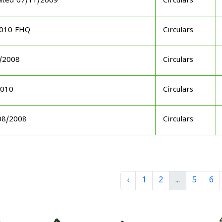
dated 07/11/2009
Circulars
2010 FHQ
Circulars
5/2008
Circulars
2010
Circulars
/08/2008
Circulars
‹
1
2
...
5
6