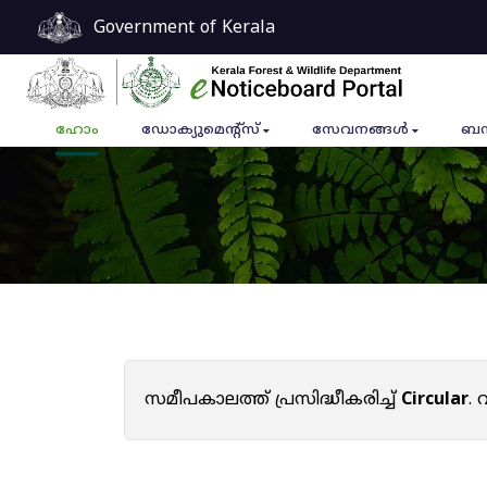
Government of Kerala
ഹോം
ഡോക്യുമെൻ്റ്സ്
സേവനങ്ങൾ
ബന
സമീപകാലത്ത് പ്രസിദ്ധീകരിച്ച്
Circular
.