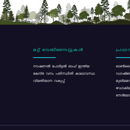
മറ്റ് വെബ്സൈറ്റുകൾ
പ്രധാന
നാഷണൽ പോർട്ടൽ ഓഫ് ഇന്ത്യ
ഓൺലൈ
കേന്ദ്ര വനം പരിസ്ഥിതി കാലാവസ്ഥ
ഡാഷ്ബ
വ്യതിയാന വകുപ്പ്
മുഖ്യമന
ഡോക്യു
ഔദ്യോഗ