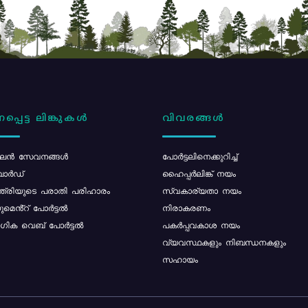
പ്പെട്ട ലിങ്കുകൾ
വിവരങ്ങൾ
ൻ സേവനങ്ങൾ
പോര്‍ട്ടലിനെക്കുറിച്ച്
ോർഡ്
ഹൈപ്പർലിങ്ക് നയം
്ത്രിയുടെ പരാതി പരിഹാരം
സ്വകാര്യതാ നയം
മെൻ്റ് പോർട്ടൽ
നിരാകരണം
ിക വെബ് പോർട്ടൽ
പകർപ്പവകാശ നയം
വ്യവസ്ഥകളും നിബന്ധനകളും
സഹായം