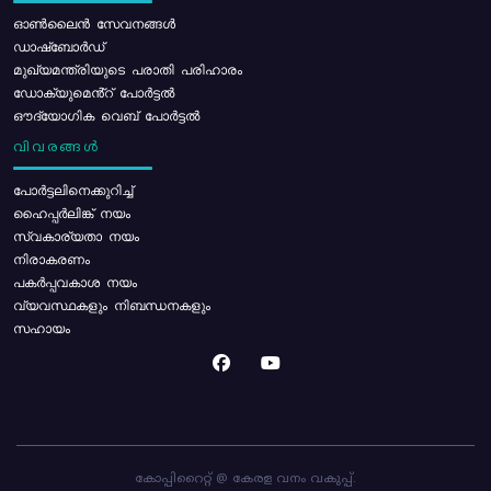
ഓൺലൈൻ സേവനങ്ങൾ
ഡാഷ്ബോർഡ്
മുഖ്യമന്ത്രിയുടെ പരാതി പരിഹാരം
ഡോക്യുമെൻ്റ് പോർട്ടൽ
ഔദ്യോഗിക വെബ് പോർട്ടൽ
വിവരങ്ങൾ
പോര്‍ട്ടലിനെക്കുറിച്ച്
ഹൈപ്പർലിങ്ക് നയം
സ്വകാര്യതാ നയം
നിരാകരണം
പകർപ്പവകാശ നയം
വ്യവസ്ഥകളും നിബന്ധനകളും
സഹായം
കോപ്പിറൈറ്റ് @ കേരള വനം വകുപ്പ്.