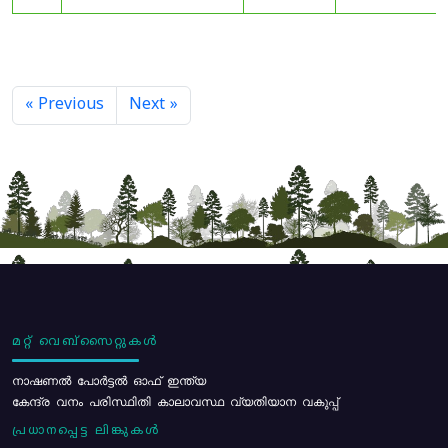
« Previous
Next »
മറ്റ് വെബ്സൈറ്റുകൾ
നാഷണൽ പോർട്ടൽ ഓഫ് ഇന്ത്യ
കേന്ദ്ര വനം പരിസ്ഥിതി കാലാവസ്ഥ വ്യതിയാന വകുപ്പ്
പ്രധാനപ്പെട്ട ലിങ്കുകൾ