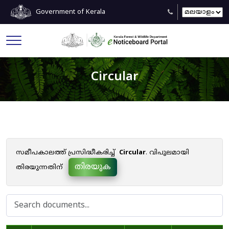
Government of Kerala
Circular
സമീപകാലത്ത് പ്രസിദ്ധീകരിച്ച്
Circular
. വിപുലമായി
തിരയുക
തിരയുന്നതിന്