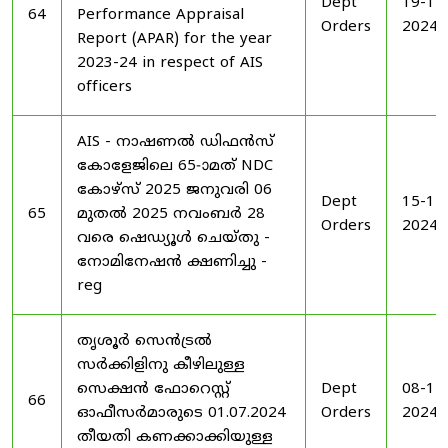
Dept
19-11
64
Performance Appraisal
Orders
2024
Report (APAR) for the year
2023-24 in respect of AIS
officers
AIS - നാഷണൽ ഡിഫൻസ്
കോളേജിലെ 65-ാമത് NDC
കോഴ്‌സ് 2025 ജനുവരി 06
Dept
15-11
65
മുതൽ 2025 നവംബർ 28
Orders
2024
വരെ ഷെഡ്യൂൾ ചെയ്‌തു -
നോമിനേഷൻ ക്ഷണിച്ചു -
reg
തൃശൂർ സെൻട്രൽ
സർക്കിളിനു കീഴിലുള്ള
സെക്ഷൻ ഫോറെസ്റ്റ്
Dept
08-11
66
ഓഫീസർമാരുടെ 01.07.2024
Orders
2024
തീയതി കണക്കാക്കിയുള്ള