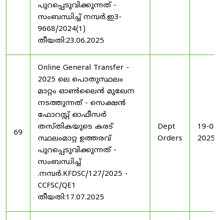
പുറപ്പെടുവിക്കുന്നത് -
സംബന്ധിച്ച് നമ്പർ.ഇ3-
9668/2024(1)
തീയതി:23.06.2025
Online General Transfer -
2025 ലെ പൊതുസ്ഥലം
മാറ്റം ഓൺലൈൻ മുഖേന
നടത്തുന്നത് - സെക്ഷൻ
ഫോറസ്റ്റ് ഓഫീസർ
തസ്തികയുടെ കരട്
Dept
19-07
69
സ്ഥലംമാറ്റ ഉത്തരവ്
Orders
2025
പുറപ്പെടുവിക്കുന്നത് -
സംബന്ധിച്ച്
.നമ്പർ.KFDSC/127/2025 -
CCFSC/QE1
തീയതി:17.07.2025