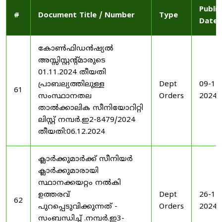
Publi
#
Document Title / Number
Type
Date
കോൺഫിഡൻഷ്യൽ
അസ്സിസ്റ്റന്റ്മാരുടെ
01.11.2024 തീയതി
പ്രാബല്യത്തിലുള്ള
Dept
09-12
61
സംസ്ഥാനതല
Orders
2024
താൽക്കാലിക സീനിയോറിറ്റി
ലിസ്റ്റ് നമ്പർ.ഇ2-8479/2024
തീയതി:06.12.2024
ക്ലാർക്കുമാർക്ക് സീനിയർ
ക്ലാർക്കുമാരായി
സ്ഥാനക്കയറ്റം നൽകി
ഉത്തരവ്
Dept
26-11
62
പുറപ്പെടുവിക്കുന്നത് -
Orders
2024
സംബന്ധിച്ച് .നമ്പർ.ഇ3-