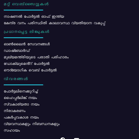
മറ്റ് വെബ്സൈറ്റുകൾ
നാഷണൽ പോർട്ടൽ ഓഫ് ഇന്ത്യ
കേന്ദ്ര വനം പരിസ്ഥിതി കാലാവസ്ഥ വ്യതിയാന വകുപ്പ്
പ്രധാനപ്പെട്ട ലിങ്കുകൾ
ഓൺലൈൻ സേവനങ്ങൾ
ഡാഷ്ബോർഡ്
മുഖ്യമന്ത്രിയുടെ പരാതി പരിഹാരം
ഡോക്യുമെൻ്റ് പോർട്ടൽ
ഔദ്യോഗിക വെബ് പോർട്ടൽ
വിവരങ്ങൾ
പോര്‍ട്ടലിനെക്കുറിച്ച്
ഹൈപ്പർലിങ്ക് നയം
സ്വകാര്യതാ നയം
നിരാകരണം
പകർപ്പവകാശ നയം
വ്യവസ്ഥകളും നിബന്ധനകളും
സഹായം