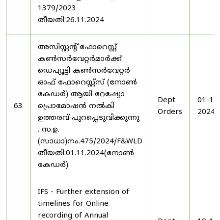
1379/2023
തീയതി:26.11.2024
അസിസ്റ്റന്റ് ഫോറെസ്റ്റ്
കൺസർവേറ്റർമാർക്ക്
ഡെപ്യൂട്ടി കൺസർവേറ്റർ
ഓഫ് ഫോറെസ്റ്റ്സ് (നോൺ
കേഡർ) ആയി റേഷ്യോ
Dept
01-11
63
പ്രൊമോഷൻ നൽകി
Orders
2024
ഉത്തരവ് പുറപ്പെടുവിക്കുന്നു
. സ.ഉ.
(സാധാ)നം.475/2024/F&WLD
തീയതി:01.11.2024(നോൺ
കേഡർ)
IFS - Further extension of
timelines for Online
recording of Annual