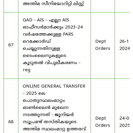
അന്തിമ സീനിയോറിറ്റി ലിസ്റ്റ്
GAD - AIS - എല്ലാ AIS
ഓഫീസർമാർക്കും 2023-24
വർഷത്തേക്കുള്ള PARS
റെക്കോർഡ്
Dept
26-10
67
ചെയ്യുന്നതിനുള്ള
Orders
2024
ടൈംലൈനുകളുടെ
കൂടുതൽ വിപുലീകരണം -
reg
ONLINE GENERAL TRANSFER
- 2025 ലെ
പൊതുസ്ഥലംമാറ്റം
ഓൺലൈൻ മുഖേന
നടത്തുന്നത് - ജൂനിയർ
Dept
24-06
68
സൂപ്രണ്ട് തസ്തികയുടെ
Orders
2025
അന്തിമ സ്ഥലംമാറ്റ ഉത്തരവ്