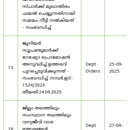
സ്പാർക്ക് മുഖാന്തിരം
ഫയൽ ചെയ്യുന്നതിനായി
സമയം നീട്ടി നൽകിയത്
- സംബന്ധിച്ച്
ജൂനിയർ
സൂപ്രണ്ടുമാർക്ക്
റേഷ്യോ പ്രൊമോഷൻ
അനുവദിച്ച് ഉത്തരവ്
Dept
25-09-
15
പുറപ്പെടുവിക്കുന്നത് -
Orders
2025
സംബന്ധിച്ച് .നമ്പർ.ഇ3-
1524/2023
തീയതി:24.09.2025
ജില്ലാ തലത്തിലും
സംസ്ഥാന തലത്തിലും
വന്യജീവി വാര
Dept
27-09-
16
മത്സരങ്ങൾ