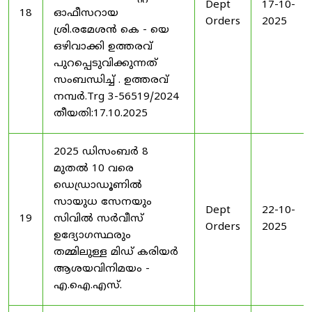
Dept
17-10-
18
ഓഫീസറായ
Orders
2025
ശ്രി.രമേശൻ കെ - യെ
ഒഴിവാക്കി ഉത്തരവ്
പുറപ്പെടുവിക്കുന്നത്
സംബന്ധിച്ച് . ഉത്തരവ്
നമ്പർ.Trg 3-56519/2024
തീയതി:17.10.2025
2025 ഡിസംബർ 8
മുതൽ 10 വരെ
ഡെഡ്രാഡൂണിൽ
സായുധ സേനയും
Dept
22-10-
19
സിവിൽ സർവീസ്
Orders
2025
ഉദ്യോഗസ്ഥരും
തമ്മിലുള്ള മിഡ് കരിയർ
ആശയവിനിമയം -
എ.ഐ.എസ്.