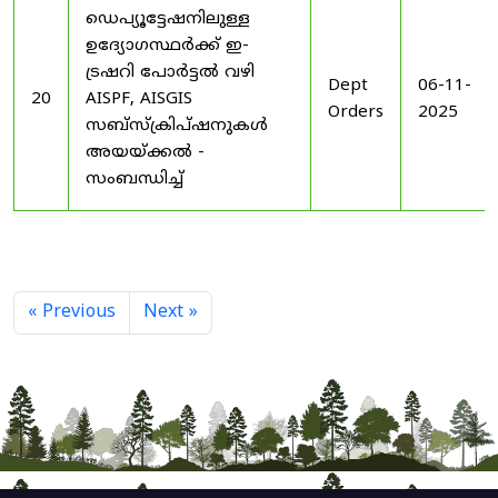
ഡെപ്യൂട്ടേഷനിലുള്ള
ഉദ്യോഗസ്ഥർക്ക് ഇ-
ട്രഷറി പോർട്ടൽ വഴി
Dept
06-11-
20
AISPF, AISGIS
Orders
2025
സബ്‌സ്‌ക്രിപ്‌ഷനുകൾ
അയയ്ക്കൽ -
സംബന്ധിച്ച്
« Previous
Next »