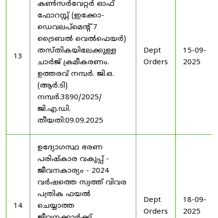
കൺസർവേറ്റർ ഓഫ്
ഫോറസ്റ്റ് (ഇക്കോ-
ഡെവലപ്മെന്റ് 7
ട്രൈബൽ വെൽഫെയർ)
തസ്തികയിലേക്കുള്ള
Dept
15-09-
13
ചാർജ് ക്രമീകരണം.
Orders
2025
ഉത്തരവ് നമ്പർ. ജി.ഒ.
(ആർ.ടി)
നമ്പർ.3890/2025/
ജി.എ.ഡി.
തീയതി:09.09.2025
ഉദ്യോഗസ്ഥ ഭരണ
പരിഷ്കാര വകുപ്പ് -
ജീവനകാര്യം - 2024
വർഷത്തെ സ്വത്ത് വിവര
പത്രിക ഫയൽ
Dept
18-09-
14
ചെയ്യാത്ത
Orders
2025
ജീവനക്കാർക്ക്