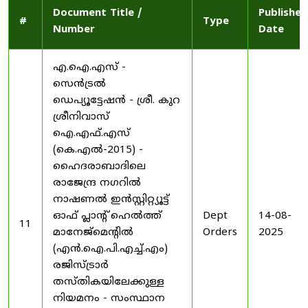
Document Title /
Published
#
Type
Number
Date
എ.ഐ.എസ് -
സെൻട്രൽ
ഡെപ്യൂട്ടേഷൻ - ശ്രീ. കുറ
ശ്രീനിവാസ്
ഐ.എഫ്.എസ്
(കെ.എൽ-2015) -
ഹൈദരാബാദിലെ
രാജേന്ദ്ര നഗറിൽ
നാഷണൽ ഇൻസ്റ്റിറ്റ്യൂട്ട്
ഓഫ് പ്ലാന്റ് ഹെൽത്ത്
Dept
14-08-
11
മാനേജ്‌മെന്റിൽ
Orders
2025
(എൻ.ഐ.പി.എച്ച്.എം)
രജിസ്ട്രാർ
തസ്തികയിലേക്കുള്ള
നിയമനം - സംസ്ഥാന