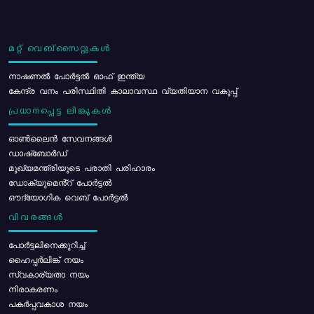
മറ്റ് വെബ്സൈറ്റുകൾ
നാഷണൽ പോർട്ടൽ ഓഫ് ഇന്ത്യ
കേന്ദ്ര വനം പരിസ്ഥിതി കാലാവസ്ഥ വ്യതിയാന വകുപ്പ്
പ്രധാനപ്പെട്ട ലിങ്കുകൾ
ഓൺലൈൻ സേവനങ്ങൾ
ഡാഷ്ബോർഡ്
മുഖ്യമന്ത്രിയുടെ പരാതി പരിഹാരം
ഡോക്യുമെൻ്റ് പോർട്ടൽ
ഔദ്യോഗിക വെബ് പോർട്ടൽ
വിവരങ്ങൾ
പോര്‍ട്ടലിനെക്കുറിച്ച്
ഹൈപ്പർലിങ്ക് നയം
സ്വകാര്യതാ നയം
നിരാകരണം
പകർപ്പവകാശ നയം