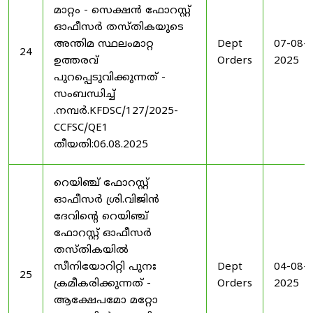
മാറ്റം - സെക്ഷൻ ഫോറസ്റ്റ്
ഓഫീസർ തസ്തികയുടെ
അന്തിമ സ്ഥലംമാറ്റ
Dept
07-08-
24
ഉത്തരവ്
Orders
2025
പുറപ്പെടുവിക്കുന്നത് -
സംബന്ധിച്ച്
.നമ്പർ.KFDSC/127/2025-
CCFSC/QE1
തീയതി:06.08.2025
റെയിഞ്ച് ഫോറസ്റ്റ്
ഓഫീസർ ശ്രി.വിജിൻ
ദേവിന്റെ റെയിഞ്ച്
ഫോറസ്റ്റ് ഓഫീസർ
തസ്തികയിൽ
സീനിയോറിറ്റി പുനഃ
Dept
04-08-
25
ക്രമീകരിക്കുന്നത് -
Orders
2025
ആക്ഷേപമോ മറ്റോ