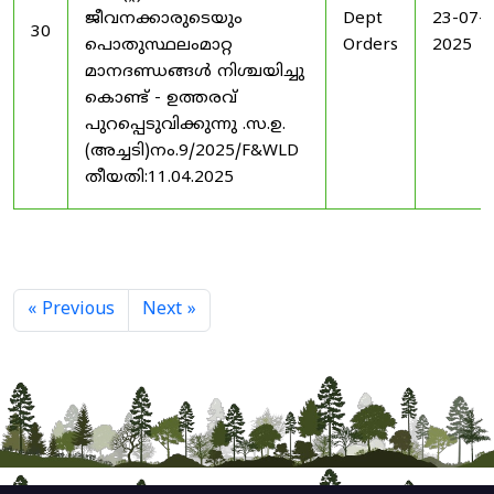
ജീവനക്കാരുടെയും
Dept
23-07-
30
പൊതുസ്ഥലംമാറ്റ
Orders
2025
മാനദണ്ഡങ്ങൾ നിശ്ചയിച്ചു
കൊണ്ട് - ഉത്തരവ്
പുറപ്പെടുവിക്കുന്നു .സ.ഉ.
(അച്ചടി)നം.9/2025/F&WLD
തീയതി:11.04.2025
« Previous
Next »