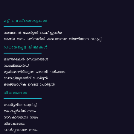
മറ്റ് വെബ്സൈറ്റുകൾ
നാഷണൽ പോർട്ടൽ ഓഫ് ഇന്ത്യ
കേന്ദ്ര വനം പരിസ്ഥിതി കാലാവസ്ഥ വ്യതിയാന വകുപ്പ്
പ്രധാനപ്പെട്ട ലിങ്കുകൾ
ഓൺലൈൻ സേവനങ്ങൾ
ഡാഷ്ബോർഡ്
മുഖ്യമന്ത്രിയുടെ പരാതി പരിഹാരം
ഡോക്യുമെൻ്റ് പോർട്ടൽ
ഔദ്യോഗിക വെബ് പോർട്ടൽ
വിവരങ്ങൾ
പോര്‍ട്ടലിനെക്കുറിച്ച്
ഹൈപ്പർലിങ്ക് നയം
സ്വകാര്യതാ നയം
നിരാകരണം
പകർപ്പവകാശ നയം