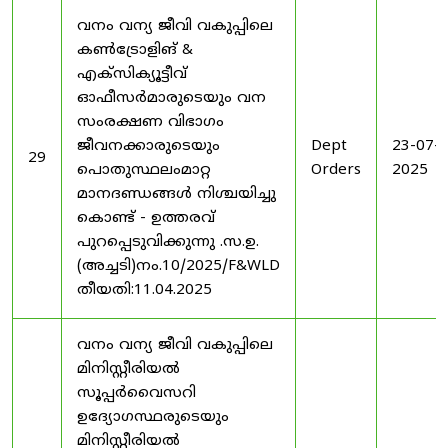
വനം വന്യ ജീവി വകുപ്പിലെ
കൺട്രോളിങ് &
എക്സിക്യൂട്ടീവ്
ഓഫീസർമാരുടെയും വന
സംരക്ഷണ വിഭാഗം
ജീവനക്കാരുടെയും
Dept
23-07-
29
പൊതുസ്ഥലംമാറ്റ
Orders
2025
മാനദണ്ഡങ്ങൾ നിശ്ചയിച്ചു
കൊണ്ട് - ഉത്തരവ്
പുറപ്പെടുവിക്കുന്നു .സ.ഉ.
(അച്ചടി)നം.10/2025/F&WLD
തീയതി:11.04.2025
വനം വന്യ ജീവി വകുപ്പിലെ
മിനിസ്റ്റീരിയൽ
സൂപ്പർവൈസറി
ഉദ്യോഗസ്ഥരുടെയും
മിനിസ്റ്റീരിയൽ