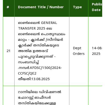
Publish
#
Document Title / Number
Type
Date
ഓൺലൈൻ GENERAL
TRANSFER 2025 ലെ
ഓൺലൈൻ പൊതുസ്ഥലം
മാറ്റം - ക്ലാർക്ക് /സീനിയർ
ക്ലാർക്ക് തസ്തികയുടെ
Dept
14-08-
21
അന്തിമ ഉത്തരവ്
Orders
2025
പുറപ്പെടുവിക്കുന്നത് -
സംബന്ധിച്ച്
.നമ്പർ.KFDSC/1500/2024-
CCFSC/QE2
തീയതി:13.08.2025
റാന്നിയിലെ ഡിവിഷണൽ
ഫോറസ്റ്റ് ഓഫീസർ
തസ്തികയിലേക്കുള്ള