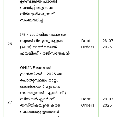
ഉണ്ടെങ്കിൽ പരാതി
സമർപ്പിക്കുവാൻ
നിർദ്ദേശിക്കുന്നത് -
സംബന്ധിച്ച്
IFS - വാർഷിക സ്ഥാവര
സ്വത്ത് റിട്ടേണുകളുടെ
Dept
28-07-
26
(AIPR) ഓൺലൈൻ
Orders
2025
ഫയലിംഗ് - രജിസ്ട്രേഷൻ
ONLINE ജനറൽ
ട്രാൻസ്ഫർ - 2025 ലെ
പൊതുസ്ഥലം മാറ്റം
ഓൺലൈൻ മുഖേന
നടത്തുന്നത് - ക്ലാർക്ക് /
സീനിയർ ക്ലാർക്ക്
Dept
28-07-
27
തസ്തികയുടെ കരട്
Orders
2025
സ്ഥലംമാറ്റ ഉത്തരവ്