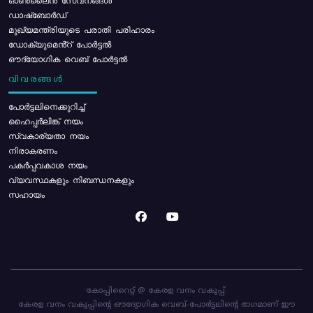
ഓൺലൈൻ സേവനങ്ങൾ
ഡാഷ്ബോർഡ്
മുഖ്യമന്ത്രിയുടെ പരാതി പരിഹാരം
ഡോക്യുമെൻ്റ് പോർട്ടൽ
ഔദ്യോഗിക വെബ് പോർട്ടൽ
വിവരങ്ങൾ
പോര്‍ട്ടലിനെക്കുറിച്ച്
ഹൈപ്പർലിങ്ക് നയം
സ്വകാര്യതാ നയം
നിരാകരണം
പകർപ്പവകാശ നയം
വ്യവസ്ഥകളും നിബന്ധനകളും
സഹായം
കോപ്പിറൈറ്റ് @ കേരള വനം വകുപ്പ്.
കേരള വനം വകുപ്പിന്റെ ഔദ്യോഗിക വെബ്-പോർട്ടലിന്റെ ഭാഗമാണ് ഈ