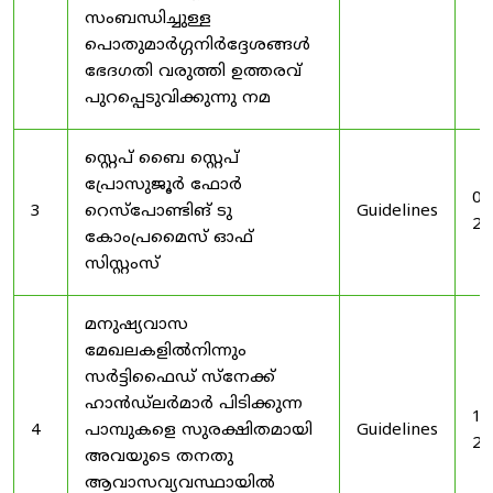
സംബന്ധിച്ചുള്ള
പൊതുമാർഗ്ഗനിർദ്ദേശങ്ങൾ
ഭേദഗതി വരുത്തി ഉത്തരവ്
പുറപ്പെടുവിക്കുന്നു നമ
സ്റ്റെപ് ബൈ സ്റ്റെപ്
പ്രോസുജൂർ ഫോർ
03
3
റെസ്‌പോണ്ടിങ് ടു
Guidelines
20
കോംപ്രമൈസ് ഓഫ്
സിസ്റ്റംസ്
മനുഷ്യവാസ
മേഖലകളിൽനിന്നും
സർട്ടിഫൈഡ് സ്നേക്ക്
ഹാൻഡ്‌ലർമാർ പിടിക്കുന്ന
19
4
പാമ്പുകളെ സുരക്ഷിതമായി
Guidelines
20
അവയുടെ തനതു
ആവാസവ്യവസ്ഥായിൽ