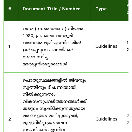
Pu
#
Document Title / Number
Type
Da
വനം ( സംരക്ഷണ ) നിയമം
1980, പ്രകാരം വനഭൂമി
വനേതര ഭൂമി എന്നിവയിൽ
19
1
Guidelines
ഉൾപ്പെടുന്ന പദ്ധതികൾ
20
സംബന്ധിച്ച
മാർഗ്ഗനിർദ്ദേശങ്ങൾ
പൊതുസ്ഥലങ്ങളിൽ ജീവനും
സ്വത്തിനും ഭീഷണിയായി
നിൽക്കുന്നതും
വികസനപ്രവർത്തനങ്ങൾക്ക്
തടസ്സം സൃഷ്ടിക്കുന്നതുമായ
മരങ്ങളുടെ മുറിച്ചുമാറ്റൽ,
20
2
Guidelines
മൂല്യനിർണ്ണയം ലേല
20
നടപടികൾ എന്നിവ