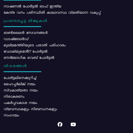
നാഷണൽ പോർട്ടൽ ഓഫ് ഇന്ത്യ
കേന്ദ്ര വനം പരിസ്ഥിതി കാലാവസ്ഥ വ്യതിയാന വകുപ്പ്
പ്രധാനപ്പെട്ട ലിങ്കുകൾ
ഓൺലൈൻ സേവനങ്ങൾ
ഡാഷ്ബോർഡ്
മുഖ്യമന്ത്രിയുടെ പരാതി പരിഹാരം
ഡോക്യുമെൻ്റ് പോർട്ടൽ
ഔദ്യോഗിക വെബ് പോർട്ടൽ
വിവരങ്ങൾ
പോര്‍ട്ടലിനെക്കുറിച്ച്
ഹൈപ്പർലിങ്ക് നയം
സ്വകാര്യതാ നയം
നിരാകരണം
പകർപ്പവകാശ നയം
വ്യവസ്ഥകളും നിബന്ധനകളും
സഹായം