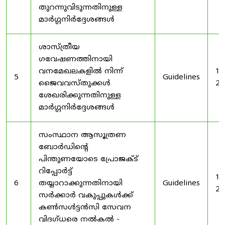
തുറന്നുവിടുന്നതിനുള്ള
മാർഗ്ഗനിർദ്ദേശങ്ങൾ
ശാസ്ത്രീയ
ഗവേഷണത്തിനായി
വനമേഖലകളിൽ നിന്ന്
19
5
Guidelines
ജൈവവസ്തുക്കൾ
20
ശേഖരിക്കുന്നതിനുള്ള
മാർഗ്ഗനിർദ്ദേശങ്ങൾ
സംസ്ഥാന ആസൂത്രണ
ബോർഡിൻ്റെ
പിന്തുണയോടെ പ്രോജക്ട്
റിപ്പോർട്ട്
19
6
തയ്യാറാക്കുന്നതിനായി
Guidelines
20
സർക്കാർ വകുപ്പുകൾക്ക്
കൺസൾട്ടൻസി സേവന
വിദഗ്ധരെ നൽകൽ -