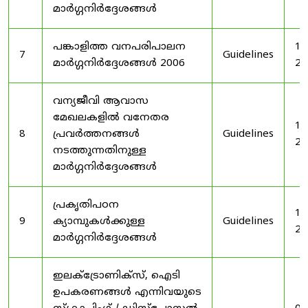
മാർഗ്ഗനിർദ്ദേശങ്ങൾ
പങ്കാളിത്ത വനപരിപാലന
19
7
Guidelines
മാർഗ്ഗനിർദ്ദേശങ്ങൾ 2006
20
വന്യജീവി ആവാസ
മേഖലകളിൽ വനേതര
19
8
പ്രവർത്തനങ്ങൾ
Guidelines
20
നടത്തുന്നതിനുള്ള
മാർഗ്ഗനിർദ്ദേശങ്ങൾ
പ്രകൃതിപഠന
19
9
ക്യാമ്പുകൾക്കുള്ള
Guidelines
20
മാർഗ്ഗനിർദ്ദേശങ്ങൾ
ഇലക്‌ട്രോണിക്‌സ്, ഐടി
ഉപകരണങ്ങൾ എന്നിവയുടെ