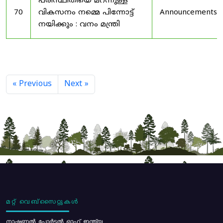
പരിസ്ഥിതിയെ മറന്നുള്ള
70
വികസനം നമ്മെ പിന്നോട്ട്
Announcements
നയിക്കും : വനം മന്ത്രി
« Previous
Next »
മറ്റ് വെബ്സൈറ്റുകൾ
നാഷണൽ പോർട്ടൽ ഓഫ് ഇന്ത്യ