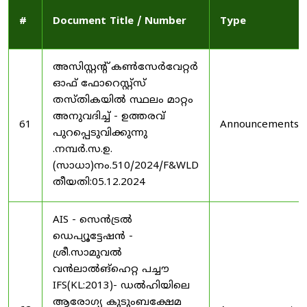
#
Document Title / Number
Type
അസിസ്റ്റന്റ് കൺസേർവേറ്റർ
ഓഫ് ഫോറെസ്റ്റ്സ്
തസ്തികയിൽ സ്ഥലം മാറ്റം
അനുവദിച്ച് - ഉത്തരവ്
61
Announcements
പുറപ്പെടുവിക്കുന്നു
.നമ്പർ.സ.ഉ.
(സാധാ)നം.510/2024/F&WLD
തീയതി:05.12.2024
AIS - സെൻട്രൽ
ഡെപ്യൂട്ടേഷൻ -
ശ്രീ.സാമുവൽ
വൻലാൽങ്‌ഹെറ്റ പച്ചൗ
IFS(KL:2013)- ഡൽഹിയിലെ
ആരോഗ്യ കുടുംബക്ഷേമ