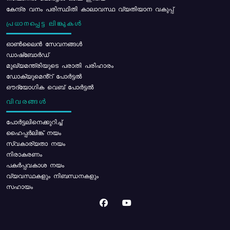
കേന്ദ്ര വനം പരിസ്ഥിതി കാലാവസ്ഥ വ്യതിയാന വകുപ്പ്
പ്രധാനപ്പെട്ട ലിങ്കുകൾ
ഓൺലൈൻ സേവനങ്ങൾ
ഡാഷ്ബോർഡ്
മുഖ്യമന്ത്രിയുടെ പരാതി പരിഹാരം
ഡോക്യുമെൻ്റ് പോർട്ടൽ
ഔദ്യോഗിക വെബ് പോർട്ടൽ
വിവരങ്ങൾ
പോര്‍ട്ടലിനെക്കുറിച്ച്
ഹൈപ്പർലിങ്ക് നയം
സ്വകാര്യതാ നയം
നിരാകരണം
പകർപ്പവകാശ നയം
വ്യവസ്ഥകളും നിബന്ധനകളും
സഹായം