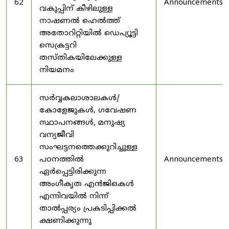
62
Announcements
വകുപ്പിന് കീഴിലുള്ള
നാഷണൽ ഹെൽത്ത്
അതോറിറ്റിയിൽ ഡെപ്യൂട്ടി
സെക്രട്ടറി
തസ്തികയിലേക്കുള്ള
നിയമനം
സർവ്വകലാശാലകൾ/
കോളേജുകൾ, ഗവേഷണ
സ്ഥാപനങ്ങൾ, മനുഷ്യ
വന്യജീവി
സംഘട്ടനത്തെക്കുറിച്ചുള്ള
63
പഠനത്തിൽ
Announcements
ഏർപ്പെട്ടിരിക്കുന്ന
അംഗീകൃത എൻജിഒകൾ
എന്നിവയിൽ നിന്ന്
താൽപ്പര്യം പ്രകടിപ്പിക്കൽ
ക്ഷണിക്കുന്നു