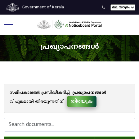
Government of Kerala
പ്രഖ്യാപനങ്ങൾ
സമീപകാലത്ത് പ്രസിദ്ധീകരിച്ച്
പ്രഖ്യാപനങ്ങൾ
.
തിരയുക
വിപുലമായി തിരയുന്നതിന്