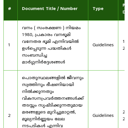
Pu
#
Document Title / Number
Type
Da
വനം ( സംരക്ഷണ ) നിയമം
1980, പ്രകാരം വനഭൂമി
വനേതര ഭൂമി എന്നിവയിൽ
19
1
Guidelines
ഉൾപ്പെടുന്ന പദ്ധതികൾ
20
സംബന്ധിച്ച
മാർഗ്ഗനിർദ്ദേശങ്ങൾ
പൊതുസ്ഥലങ്ങളിൽ ജീവനും
സ്വത്തിനും ഭീഷണിയായി
നിൽക്കുന്നതും
വികസനപ്രവർത്തനങ്ങൾക്ക്
തടസ്സം സൃഷ്ടിക്കുന്നതുമായ
മരങ്ങളുടെ മുറിച്ചുമാറ്റൽ,
20
2
Guidelines
മൂല്യനിർണ്ണയം ലേല
20
നടപടികൾ എന്നിവ