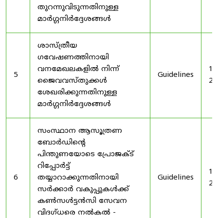
തുറന്നുവിടുന്നതിനുള്ള
മാർഗ്ഗനിർദ്ദേശങ്ങൾ
ശാസ്ത്രീയ
ഗവേഷണത്തിനായി
വനമേഖലകളിൽ നിന്ന്
19
5
Guidelines
ജൈവവസ്തുക്കൾ
20
ശേഖരിക്കുന്നതിനുള്ള
മാർഗ്ഗനിർദ്ദേശങ്ങൾ
സംസ്ഥാന ആസൂത്രണ
ബോർഡിൻ്റെ
പിന്തുണയോടെ പ്രോജക്ട്
റിപ്പോർട്ട്
19
6
തയ്യാറാക്കുന്നതിനായി
Guidelines
20
സർക്കാർ വകുപ്പുകൾക്ക്
കൺസൾട്ടൻസി സേവന
വിദഗ്ധരെ നൽകൽ -