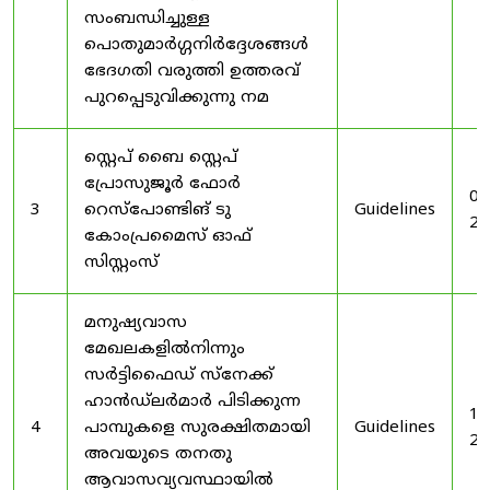
സംബന്ധിച്ചുള്ള
പൊതുമാർഗ്ഗനിർദ്ദേശങ്ങൾ
ഭേദഗതി വരുത്തി ഉത്തരവ്
പുറപ്പെടുവിക്കുന്നു നമ
സ്റ്റെപ് ബൈ സ്റ്റെപ്
പ്രോസുജൂർ ഫോർ
03
3
റെസ്‌പോണ്ടിങ് ടു
Guidelines
20
കോംപ്രമൈസ് ഓഫ്
സിസ്റ്റംസ്
മനുഷ്യവാസ
മേഖലകളിൽനിന്നും
സർട്ടിഫൈഡ് സ്നേക്ക്
ഹാൻഡ്‌ലർമാർ പിടിക്കുന്ന
19
4
പാമ്പുകളെ സുരക്ഷിതമായി
Guidelines
20
അവയുടെ തനതു
ആവാസവ്യവസ്ഥായിൽ