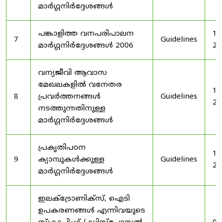
മാർഗ്ഗനിർദ്ദേശങ്ങൾ
പങ്കാളിത്ത വനപരിപാലന
19
7
Guidelines
മാർഗ്ഗനിർദ്ദേശങ്ങൾ 2006
20
വന്യജീവി ആവാസ
മേഖലകളിൽ വനേതര
19
8
പ്രവർത്തനങ്ങൾ
Guidelines
20
നടത്തുന്നതിനുള്ള
മാർഗ്ഗനിർദ്ദേശങ്ങൾ
പ്രകൃതിപഠന
19
9
ക്യാമ്പുകൾക്കുള്ള
Guidelines
20
മാർഗ്ഗനിർദ്ദേശങ്ങൾ
ഇലക്‌ട്രോണിക്‌സ്, ഐടി
ഉപകരണങ്ങൾ എന്നിവയുടെ