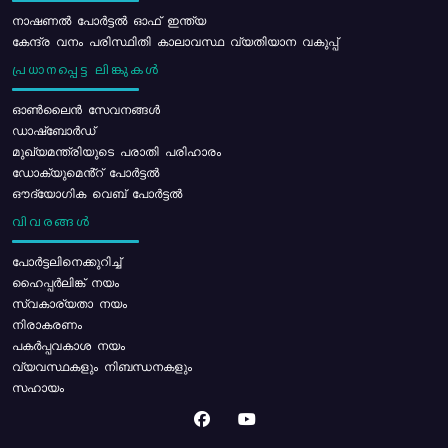
നാഷണൽ പോർട്ടൽ ഓഫ് ഇന്ത്യ
കേന്ദ്ര വനം പരിസ്ഥിതി കാലാവസ്ഥ വ്യതിയാന വകുപ്പ്
പ്രധാനപ്പെട്ട ലിങ്കുകൾ
ഓൺലൈൻ സേവനങ്ങൾ
ഡാഷ്ബോർഡ്
മുഖ്യമന്ത്രിയുടെ പരാതി പരിഹാരം
ഡോക്യുമെൻ്റ് പോർട്ടൽ
ഔദ്യോഗിക വെബ് പോർട്ടൽ
വിവരങ്ങൾ
പോര്‍ട്ടലിനെക്കുറിച്ച്
ഹൈപ്പർലിങ്ക് നയം
സ്വകാര്യതാ നയം
നിരാകരണം
പകർപ്പവകാശ നയം
വ്യവസ്ഥകളും നിബന്ധനകളും
സഹായം