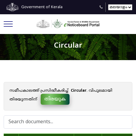
Government of Kerala
Circular
സമീപകാലത്ത് പ്രസിദ്ധീകരിച്ച്
Circular
. വിപുലമായി
തിരയുക
തിരയുന്നതിന്