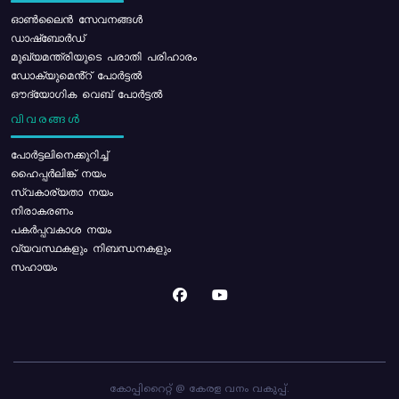
ഓൺലൈൻ സേവനങ്ങൾ
ഡാഷ്ബോർഡ്
മുഖ്യമന്ത്രിയുടെ പരാതി പരിഹാരം
ഡോക്യുമെൻ്റ് പോർട്ടൽ
ഔദ്യോഗിക വെബ് പോർട്ടൽ
വിവരങ്ങൾ
പോര്‍ട്ടലിനെക്കുറിച്ച്
ഹൈപ്പർലിങ്ക് നയം
സ്വകാര്യതാ നയം
നിരാകരണം
പകർപ്പവകാശ നയം
വ്യവസ്ഥകളും നിബന്ധനകളും
സഹായം
കോപ്പിറൈറ്റ് @ കേരള വനം വകുപ്പ്.