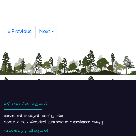
« Previous
Next »
മറ്റ് വെബ്സൈറ്റുകൾ
നാഷണൽ പോർട്ടൽ ഓഫ് ഇന്ത്യ
കേന്ദ്ര വനം പരിസ്ഥിതി കാലാവസ്ഥ വ്യതിയാന വകുപ്പ്
പ്രധാനപ്പെട്ട ലിങ്കുകൾ