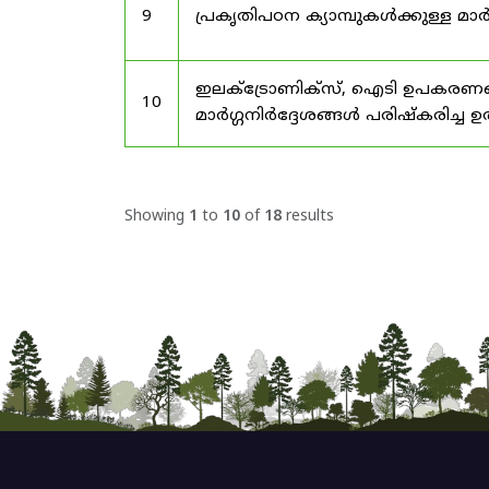
9
പ്രകൃതിപഠന ക്യാമ്പുകൾക്കുള്ള മാർ
ഇലക്‌ട്രോണിക്‌സ്, ഐടി ഉപകരണങ്
10
മാർഗ്ഗനിർദ്ദേശങ്ങൾ പരിഷ്‌കരിച്ച ഉ
Showing
1
to
10
of
18
results