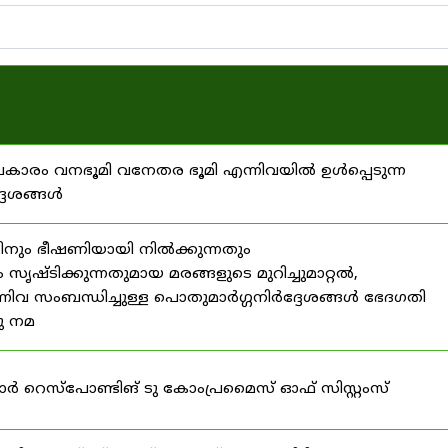
്രകാരം വനഭൂമി വനേതര ഭൂമി എന്നിവയിൽ ഉൾപ്പെടുന്ന
്ദേശങ്ങൾ
ിനും ഭീഷണിയായി നിൽക്കുന്നതും
ൃഷ്ടിക്കുന്നതുമായ മരങ്ങളുടെ മുറിച്ചുമാറ്റൽ,
നിവ സംബന്ധിച്ചുള്ള പൊതുമാർഗ്ഗനിർദ്ദേശങ്ങൾ ഭേദഗതി
നു നമ
ഫോർ റെസ്‌പോണ്ടിങ് ടു കോംപ്രമൈസ് ഓഫ് സിസ്റ്റംസ്