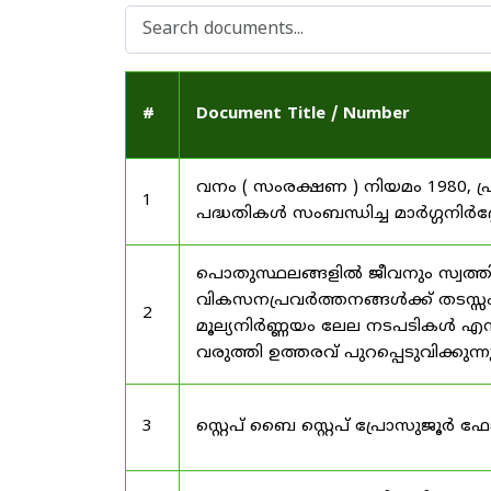
#
Document Title / Number
വനം ( സംരക്ഷണ ) നിയമം 1980, പ
1
പദ്ധതികൾ സംബന്ധിച്ച മാർഗ്ഗനിർദ
പൊതുസ്ഥലങ്ങളിൽ ജീവനും സ്വത്ത
വികസനപ്രവർത്തനങ്ങൾക്ക് തടസ്സം സ
2
മൂല്യനിർണ്ണയം ലേല നടപടികൾ എന്
വരുത്തി ഉത്തരവ് പുറപ്പെടുവിക്കുന്
3
സ്റ്റെപ് ബൈ സ്റ്റെപ് പ്രോസുജൂർ 