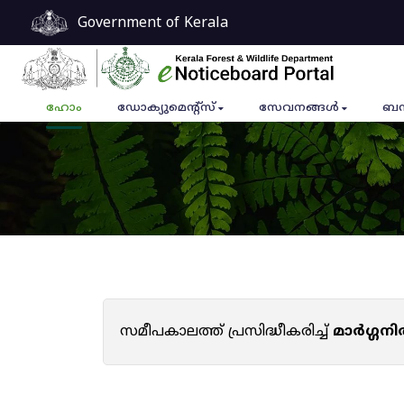
Government of Kerala
ഹോം
ഡോക്യുമെൻ്റ്സ്
സേവനങ്ങൾ
ബന
സമീപകാലത്ത് പ്രസിദ്ധീകരിച്ച്
മാർഗ്ഗനി