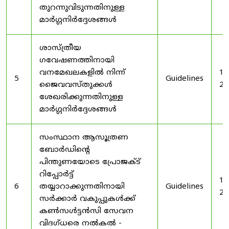
തുറന്നുവിടുന്നതിനുള്ള
മാർഗ്ഗനിർദ്ദേശങ്ങൾ
ശാസ്ത്രീയ
ഗവേഷണത്തിനായി
വനമേഖലകളിൽ നിന്ന്
19
5
Guidelines
ജൈവവസ്തുക്കൾ
20
ശേഖരിക്കുന്നതിനുള്ള
മാർഗ്ഗനിർദ്ദേശങ്ങൾ
സംസ്ഥാന ആസൂത്രണ
ബോർഡിൻ്റെ
പിന്തുണയോടെ പ്രോജക്ട്
റിപ്പോർട്ട്
19
6
തയ്യാറാക്കുന്നതിനായി
Guidelines
20
സർക്കാർ വകുപ്പുകൾക്ക്
കൺസൾട്ടൻസി സേവന
വിദഗ്ധരെ നൽകൽ -