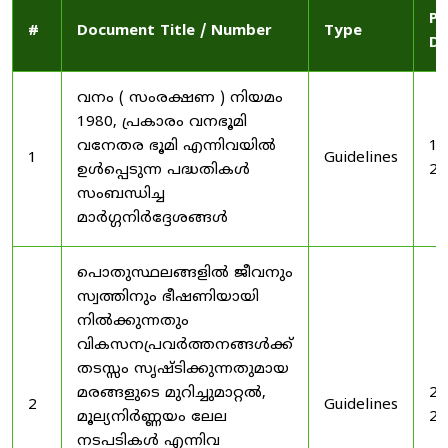
Pu
#
Document Title / Number
Type
Da
വനം ( സംരക്ഷണ ) നിയമം
1980, പ്രകാരം വനഭൂമി
വനേതര ഭൂമി എന്നിവയിൽ
19
1
Guidelines
ഉൾപ്പെടുന്ന പദ്ധതികൾ
20
സംബന്ധിച്ച
മാർഗ്ഗനിർദ്ദേശങ്ങൾ
പൊതുസ്ഥലങ്ങളിൽ ജീവനും
സ്വത്തിനും ഭീഷണിയായി
നിൽക്കുന്നതും
വികസനപ്രവർത്തനങ്ങൾക്ക്
തടസ്സം സൃഷ്ടിക്കുന്നതുമായ
മരങ്ങളുടെ മുറിച്ചുമാറ്റൽ,
20
2
Guidelines
മൂല്യനിർണ്ണയം ലേല
20
നടപടികൾ എന്നിവ