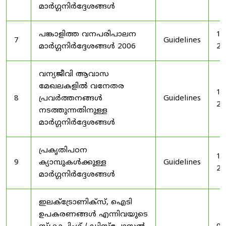
മാർഗ്ഗനിർദ്ദേശങ്ങൾ
പങ്കാളിത്ത വനപരിപാലന
19
7
Guidelines
മാർഗ്ഗനിർദ്ദേശങ്ങൾ 2006
20
വന്യജീവി ആവാസ
മേഖലകളിൽ വനേതര
19
8
പ്രവർത്തനങ്ങൾ
Guidelines
20
നടത്തുന്നതിനുള്ള
മാർഗ്ഗനിർദ്ദേശങ്ങൾ
പ്രകൃതിപഠന
19
9
ക്യാമ്പുകൾക്കുള്ള
Guidelines
20
മാർഗ്ഗനിർദ്ദേശങ്ങൾ
ഇലക്‌ട്രോണിക്‌സ്, ഐടി
ഉപകരണങ്ങൾ എന്നിവയുടെ