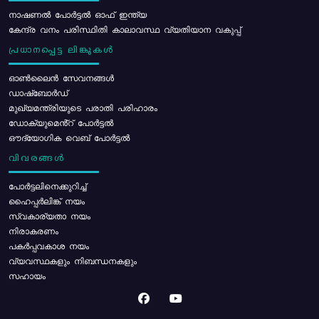
നാഷണൽ പോർട്ടൽ ഓഫ് ഇന്ത്യ
കേന്ദ്ര വനം പരിസ്ഥിതി കാലാവസ്ഥ വ്യതിയാന വകുപ്പ്
പ്രധാനപ്പെട്ട ലിങ്കുകൾ
ഓൺലൈൻ സേവനങ്ങൾ
ഡാഷ്ബോർഡ്
മുഖ്യമന്ത്രിയുടെ പരാതി പരിഹാരം
ഡോക്യുമെൻ്റ് പോർട്ടൽ
ഔദ്യോഗിക വെബ് പോർട്ടൽ
വിവരങ്ങൾ
പോര്‍ട്ടലിനെക്കുറിച്ച്
ഹൈപ്പർലിങ്ക് നയം
സ്വകാര്യതാ നയം
നിരാകരണം
പകർപ്പവകാശ നയം
വ്യവസ്ഥകളും നിബന്ധനകളും
സഹായം