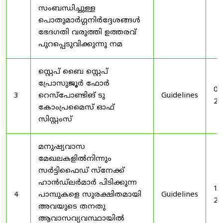
സംബന്ധിച്ചുള്ള
പൊതുമാർഗ്ഗനിർദ്ദേശങ്ങൾ
ഭേദഗതി വരുത്തി ഉത്തരവ്
പുറപ്പെടുവിക്കുന്നു നമ
സ്റ്റെപ് ബൈ സ്റ്റെപ്
പ്രോസുജൂർ ഫോർ
03
3
റെസ്‌പോണ്ടിങ് ടു
Guidelines
20
കോംപ്രമൈസ് ഓഫ്
സിസ്റ്റംസ്
മനുഷ്യവാസ
മേഖലകളിൽനിന്നും
സർട്ടിഫൈഡ് സ്നേക്ക്
ഹാൻഡ്‌ലർമാർ പിടിക്കുന്ന
19
4
പാമ്പുകളെ സുരക്ഷിതമായി
Guidelines
20
അവയുടെ തനതു
ആവാസവ്യവസ്ഥായിൽ