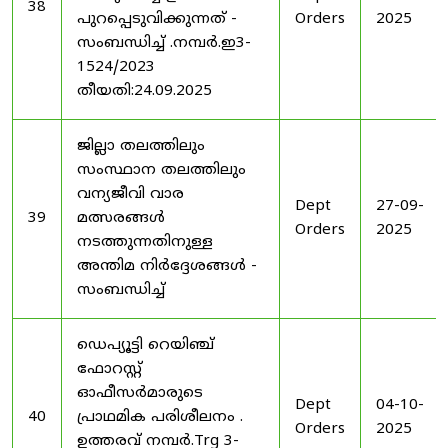
38
പുറപ്പെടുവിക്കുന്നത് -
Orders
2025
സംബന്ധിച്ച് .നമ്പർ.ഇ3-
1524/2023
തീയതി:24.09.2025
ജില്ലാ തലത്തിലും
സംസ്ഥാന തലത്തിലും
വന്യജീവി വാര
Dept
27-09-
39
മത്സരങ്ങൾ
Orders
2025
നടത്തുന്നതിനുള്ള
അന്തിമ നിർദ്ദേശങ്ങൾ -
സംബന്ധിച്ച്
ഡെപ്യൂട്ടി റെയിഞ്ച്
ഫോറസ്റ്റ്
ഓഫീസർമാരുടെ
Dept
04-10-
40
പ്രാഥമിക പരിശീലനം .
Orders
2025
ഉത്തരവ് നമ്പർ.Trg 3-