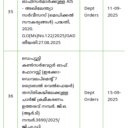
ഓഫീസർമാർക്കുള്ള AIS
- അഖിലേന്ത്യാ
Dept
11-09-
35
സർവീസസ് (മെഡിക്കൽ
Orders
2025
സൗകര്യങ്ങൾ) പദ്ധതി,
2020.
G.O(Ms)No.122/2025/GAD
തീയതി:27.08.2025
ഡെപ്യൂട്ടി
കൺസർവേറ്റർ ഓഫ്
ഫോറസ്റ്റ് (ഇക്കോ-
ഡെവലപ്മെന്റ് 7
ട്രൈബൽ വെൽഫെയർ)
തസ്തികയിലേക്കുള്ള
Dept
15-09-
36
ചാർജ് ക്രമീകരണം.
Orders
2025
ഉത്തരവ് നമ്പർ. ജി.ഒ.
(ആർ.ടി)
നമ്പർ.3890/2025/
ജി.എ.ഡി.