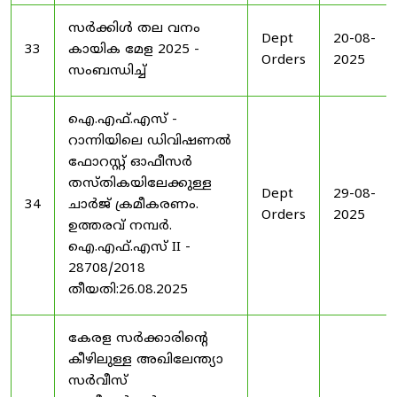
സർക്കിൾ തല വനം
Dept
20-08-
33
കായിക മേള 2025 -
Orders
2025
സംബന്ധിച്ച്
ഐ.എഫ്.എസ് -
റാന്നിയിലെ ഡിവിഷണൽ
ഫോറസ്റ്റ് ഓഫീസർ
തസ്തികയിലേക്കുള്ള
Dept
29-08-
34
ചാർജ് ക്രമീകരണം.
Orders
2025
ഉത്തരവ് നമ്പർ.
ഐ.എഫ്.എസ് II -
28708/2018
തീയതി:26.08.2025
കേരള സർക്കാരിന്റെ
കീഴിലുള്ള അഖിലേന്ത്യാ
സർവീസ്