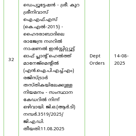
ഡെപ്യൂട്ടേഷൻ - ശ്രീ. കുറ
ശ്രീനിവാസ്
ഐ.എഫ്.എസ്
(കെ.എൽ-2015) -
ഹൈദരാബാദിലെ
രാജേന്ദ്ര നഗറിൽ
നാഷണൽ ഇൻസ്റ്റിറ്റ്യൂട്ട്
ഓഫ് പ്ലാന്റ് ഹെൽത്ത്
Dept
14-08-
32
മാനേജ്‌മെന്റിൽ
Orders
2025
(എൻ.ഐ.പി.എച്ച്.എം)
രജിസ്ട്രാർ
തസ്തികയിലേക്കുള്ള
നിയമനം - സംസ്ഥാന
കേഡറിൽ നിന്ന്
ഒഴിവായി. ജി.ഒ.(ആർ.ടി)
നമ്പർ.3519/2025/
ജി.എ.ഡി.
തീയതി:11.08.2025