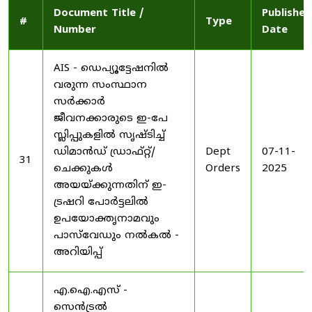
Document Title /
Published
#
Type
Number
Date
AIS - ഡെപ്യൂട്ടേഷനിൽ
വരുന്ന സംസ്ഥാന
സർക്കാർ
ജീവനക്കാരുടെ ഇ-പേ
സ്ലിപ്പുകളിൽ സൃഷ്ടിച്ച്
ഡിമാൻഡ് ഡ്രാഫ്റ്റ്/
Dept
07-11-
31
ചെക്കുകൾ
Orders
2025
അയയ്ക്കുന്നതിന് ഇ-
ട്രഷറി പോർട്ടലിൽ
ഉപയോക്തൃനാമവും
പാസ്‌വേഡും നൽകൽ -
അറിയിപ്പ്
എ.ഐ.എസ് -
സെൻട്രൽ