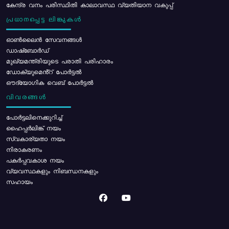
കേന്ദ്ര വനം പരിസ്ഥിതി കാലാവസ്ഥ വ്യതിയാന വകുപ്പ്
പ്രധാനപ്പെട്ട ലിങ്കുകൾ
ഓൺലൈൻ സേവനങ്ങൾ
ഡാഷ്ബോർഡ്
മുഖ്യമന്ത്രിയുടെ പരാതി പരിഹാരം
ഡോക്യുമെൻ്റ് പോർട്ടൽ
ഔദ്യോഗിക വെബ് പോർട്ടൽ
വിവരങ്ങൾ
പോര്‍ട്ടലിനെക്കുറിച്ച്
ഹൈപ്പർലിങ്ക് നയം
സ്വകാര്യതാ നയം
നിരാകരണം
പകർപ്പവകാശ നയം
വ്യവസ്ഥകളും നിബന്ധനകളും
സഹായം