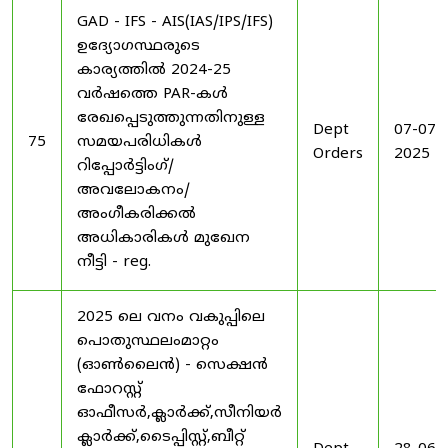
GAD - IFS - AIS(IAS/IPS/IFS)
ഉദ്യോഗസ്ഥരുടെ
കാര്യത്തിൽ 2024-25
വർഷത്തെ PAR-കൾ
രേഖപ്പെടുത്തുന്നതിനുള്ള
Dept
07-07-
75
സമയപരിധികൾ
Orders
2025
റിപ്പോർട്ടിംഗ്/
അവലോകനം/
അംഗീകരിക്കൽ
അധികാരികൾ മുഖേന
നീട്ടി - reg.
2025 ലെ വനം വകുപ്പിലെ
പൊതുസ്ഥലംമാറ്റം
(ഓൺലൈൻ) - സെക്ഷൻ
ഫോറസ്റ്റ്
ഓഫീസർ,ക്ലാർക്ക്,സീനിയർ
ക്ലാർക്ക്,ടൈപ്പിസ്റ്റ്,ബീറ്റ്