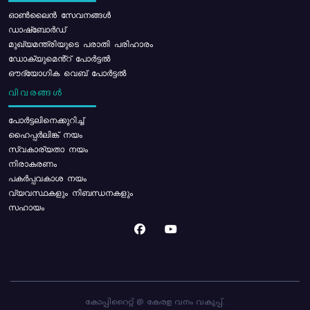
ഓൺലൈൻ സേവനങ്ങൾ
ഡാഷ്ബോർഡ്
മുഖ്യമന്ത്രിയുടെ പരാതി പരിഹാരം
ഡോക്യുമെൻ്റ് പോർട്ടൽ
ഔദ്യോഗിക വെബ് പോർട്ടൽ
വിവരങ്ങൾ
പോര്‍ട്ടലിനെക്കുറിച്ച്
ഹൈപ്പർലിങ്ക് നയം
സ്വകാര്യതാ നയം
നിരാകരണം
പകർപ്പവകാശ നയം
വ്യവസ്ഥകളും നിബന്ധനകളും
സഹായം
കോപ്പിറൈറ്റ് @ കേരള വനം വകുപ്പ്.