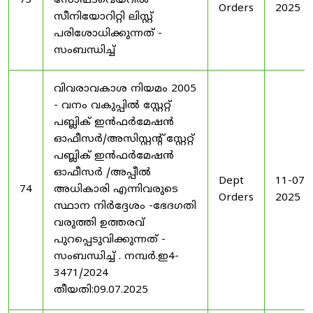
73
സോഫ്ട്‍വെയറിൽ
Orders
2025
സീനിയോറിറ്റി ലിസ്റ്റ്
പരിശോധിക്കുന്നത് -
സംബന്ധിച്ച്
വിവരാവകാശ നിയമം 2005
- വനം വകുപ്പിൽ സ്റ്റേറ്റ്
പബ്ലിക് ഇൻഫർമേഷൻ
ഓഫീസർ/അസിസ്റ്റന്റ് സ്റ്റേറ്റ്
പബ്ലിക് ഇൻഫർമേഷൻ
ഓഫീസർ /അപ്പീൽ
Dept
11-07-
74
അധികാരി എന്നിവരുടെ
Orders
2025
സ്ഥാന നിർദ്ദേശം -ഭേദഗതി
വരുത്തി ഉത്തരവ്
പുറപ്പെടുവിക്കുന്നത് -
സംബന്ധിച്ച് . നമ്പർ.ഇ4-
3471/2024
തീയതി:09.07.2025