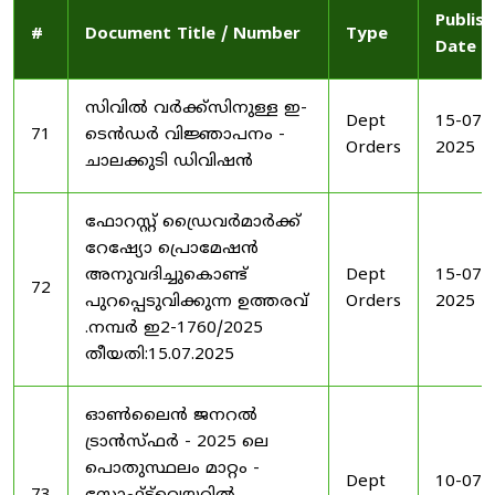
Publis
#
Document Title / Number
Type
Date
സിവിൽ വർക്ക്സിനുള്ള ഇ-
Dept
15-07-
71
ടെൻഡർ വിജ്ഞാപനം -
Orders
2025
ചാലക്കുടി ഡിവിഷൻ
ഫോറസ്റ്റ് ഡ്രൈവർമാർക്ക്
റേഷ്യോ പ്രൊമേഷൻ
അനുവദിച്ചുകൊണ്ട്
Dept
15-07-
72
പുറപ്പെടുവിക്കുന്ന ഉത്തരവ്
Orders
2025
.നമ്പർ ഇ2-1760/2025
തീയതി:15.07.2025
ഓൺലൈൻ ജനറൽ
ട്രാൻസ്ഫർ - 2025 ലെ
പൊതുസ്ഥലം മാറ്റം -
Dept
10-07-