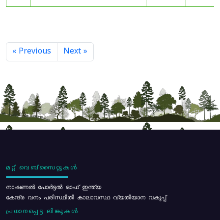
« Previous
Next »
മറ്റ് വെബ്സൈറ്റുകൾ
നാഷണൽ പോർട്ടൽ ഓഫ് ഇന്ത്യ
കേന്ദ്ര വനം പരിസ്ഥിതി കാലാവസ്ഥ വ്യതിയാന വകുപ്പ്
പ്രധാനപ്പെട്ട ലിങ്കുകൾ