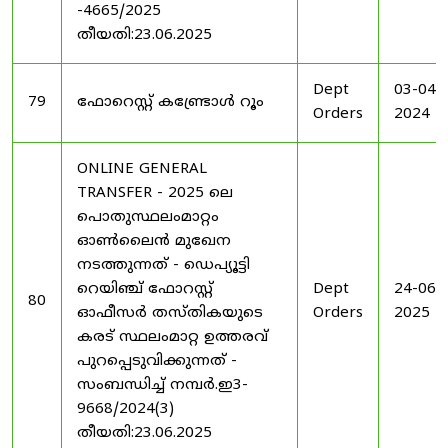
-4665/2025
തീയതി:23.06.2025
Dept
03-04-
79
ഫോറെസ്റ്റ് കണ്ട്രോൾ റൂം
Orders
2024
ONLINE GENERAL
TRANSFER - 2025 ലെ
പൊതുസ്ഥലംമാറ്റം
ഓൺലൈൻ മുഖേന
നടത്തുന്നത് - ഡെപ്യൂട്ടി
റെയിഞ്ച് ഫോറസ്റ്റ്
Dept
24-06-
80
ഓഫീസർ തസ്തികയുടെ
Orders
2025
കരട് സ്ഥലംമാറ്റ ഉത്തരവ്
പുറപ്പെടുവിക്കുന്നത് -
സംബന്ധിച്ച് നമ്പർ.ഇ3-
9668/2024(3)
തീയതി:23.06.2025