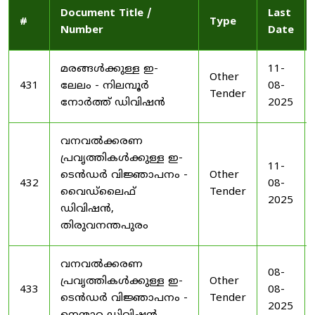
Document Title /
Last
#
Type
Number
Date
മരങ്ങൾക്കുള്ള ഇ-
11-
Other
431
ലേലം - നിലമ്പൂർ
08-
Tender
നോർത്ത് ഡിവിഷൻ
2025
വനവൽക്കരണ
പ്രവൃത്തികൾക്കുള്ള ഇ-
11-
ടെൻഡർ വിജ്ഞാപനം -
Other
432
08-
വൈഡ്‌ലൈഫ്
Tender
2025
ഡിവിഷൻ,
തിരുവനന്തപുരം
വനവൽക്കരണ
08-
പ്രവൃത്തികൾക്കുള്ള ഇ-
Other
433
08-
ടെൻഡർ വിജ്ഞാപനം -
Tender
2025