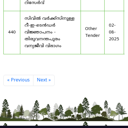
റിസേർവ്
സിവിൽ വർക്ക്സിനുള്ള
റീ-ഇ-ടെൻഡർ
02-
Other
440
വിജ്ഞാപനം -
08-
Tender
തിരുവനന്തപുരം
2025
വന്യജീവി വിഭാഗം
« Previous
Next »