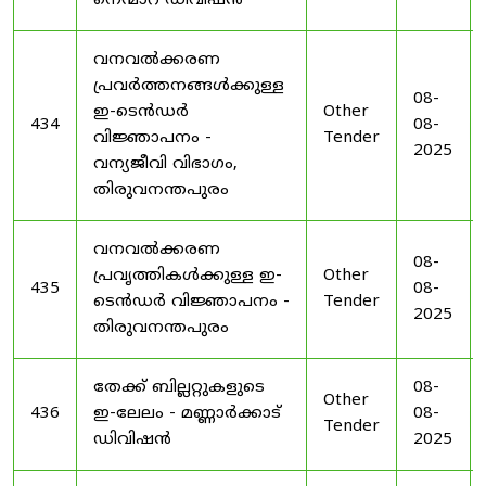
നെന്മാറ ഡിവിഷൻ
വനവൽക്കരണ
പ്രവർത്തനങ്ങൾക്കുള്ള
08-
ഇ-ടെൻഡർ
Other
434
08-
വിജ്ഞാപനം -
Tender
2025
വന്യജീവി വിഭാഗം,
തിരുവനന്തപുരം
വനവൽക്കരണ
08-
പ്രവൃത്തികൾക്കുള്ള ഇ-
Other
435
08-
ടെൻഡർ വിജ്ഞാപനം -
Tender
2025
തിരുവനന്തപുരം
തേക്ക് ബില്ലറ്റുകളുടെ
08-
Other
436
ഇ-ലേലം - മണ്ണാർക്കാട്
08-
Tender
ഡിവിഷൻ
2025