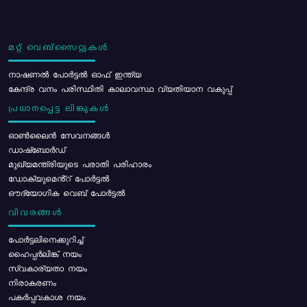
മറ്റ് വെബ്സൈറ്റുകൾ
നാഷണൽ പോർട്ടൽ ഓഫ് ഇന്ത്യ
കേന്ദ്ര വനം പരിസ്ഥിതി കാലാവസ്ഥ വ്യതിയാന വകുപ്പ്
പ്രധാനപ്പെട്ട ലിങ്കുകൾ
ഓൺലൈൻ സേവനങ്ങൾ
ഡാഷ്ബോർഡ്
മുഖ്യമന്ത്രിയുടെ പരാതി പരിഹാരം
ഡോക്യുമെൻ്റ് പോർട്ടൽ
ഔദ്യോഗിക വെബ് പോർട്ടൽ
വിവരങ്ങൾ
പോര്‍ട്ടലിനെക്കുറിച്ച്
ഹൈപ്പർലിങ്ക് നയം
സ്വകാര്യതാ നയം
നിരാകരണം
പകർപ്പവകാശ നയം