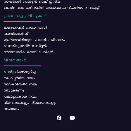
നാഷണൽ പോർട്ടൽ ഓഫ് ഇന്ത്യ
കേന്ദ്ര വനം പരിസ്ഥിതി കാലാവസ്ഥ വ്യതിയാന വകുപ്പ്
പ്രധാനപ്പെട്ട ലിങ്കുകൾ
ഓൺലൈൻ സേവനങ്ങൾ
ഡാഷ്ബോർഡ്
മുഖ്യമന്ത്രിയുടെ പരാതി പരിഹാരം
ഡോക്യുമെൻ്റ് പോർട്ടൽ
ഔദ്യോഗിക വെബ് പോർട്ടൽ
വിവരങ്ങൾ
പോര്‍ട്ടലിനെക്കുറിച്ച്
ഹൈപ്പർലിങ്ക് നയം
സ്വകാര്യതാ നയം
നിരാകരണം
പകർപ്പവകാശ നയം
വ്യവസ്ഥകളും നിബന്ധനകളും
സഹായം