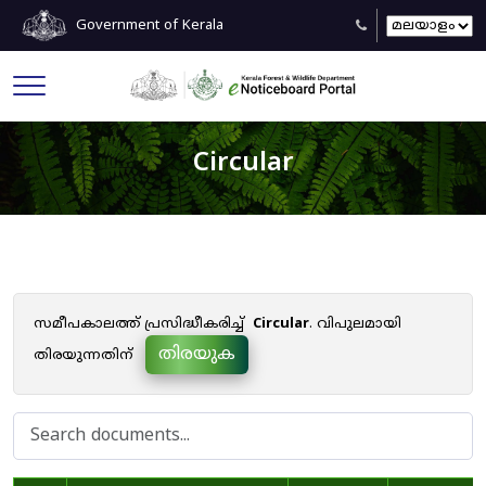
Government of Kerala
Circular
സമീപകാലത്ത് പ്രസിദ്ധീകരിച്ച്
Circular
. വിപുലമായി
തിരയുക
തിരയുന്നതിന്