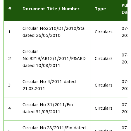
Publ
#
Document Title / Number
Type
Dat
Circular No2510/D1/2010/Sta
07-1
1
Circulars
dated 26/05/2010
202
Circular
07-1
2
No.9219/AR12/1/2011/P&ARD
Circulars
202
dated 10/08/2011
Circular No 4/2011 dated
07-1
3
Circulars
21.03.2011
202
Circular No 31/2011/Fin
07-1
4
Circulars
dated 31/05/2011
202
Circular No.28/2011/Fin dated
07-1