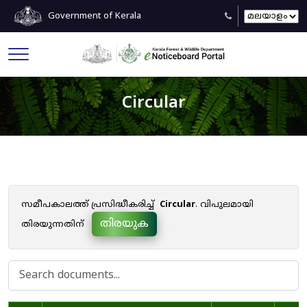
Government of Kerala
Circular
സമീപകാലത്ത് പ്രസിദ്ധീകരിച്ച്
Circular
. വിപുലമായി
തിരയുക
തിരയുന്നതിന്