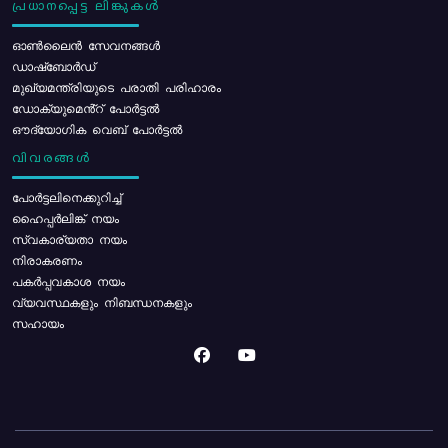
പ്രധാനപ്പെട്ട ലിങ്കുകൾ
ഓൺലൈൻ സേവനങ്ങൾ
ഡാഷ്ബോർഡ്
മുഖ്യമന്ത്രിയുടെ പരാതി പരിഹാരം
ഡോക്യുമെൻ്റ് പോർട്ടൽ
ഔദ്യോഗിക വെബ് പോർട്ടൽ
വിവരങ്ങൾ
പോര്‍ട്ടലിനെക്കുറിച്ച്
ഹൈപ്പർലിങ്ക് നയം
സ്വകാര്യതാ നയം
നിരാകരണം
പകർപ്പവകാശ നയം
വ്യവസ്ഥകളും നിബന്ധനകളും
സഹായം