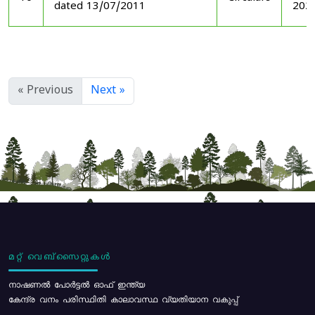
dated 13/07/2011
202
« Previous
Next »
മറ്റ് വെബ്സൈറ്റുകൾ
നാഷണൽ പോർട്ടൽ ഓഫ് ഇന്ത്യ
കേന്ദ്ര വനം പരിസ്ഥിതി കാലാവസ്ഥ വ്യതിയാന വകുപ്പ്