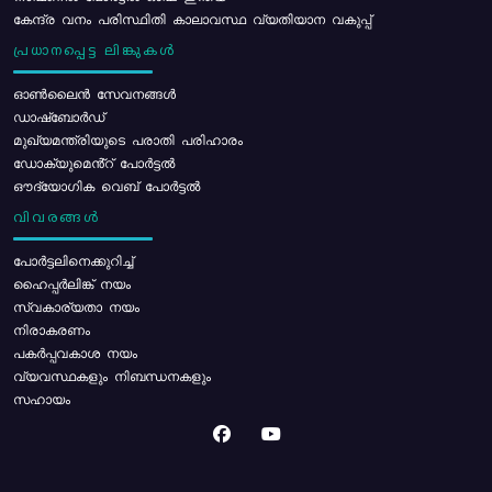
കേന്ദ്ര വനം പരിസ്ഥിതി കാലാവസ്ഥ വ്യതിയാന വകുപ്പ്
പ്രധാനപ്പെട്ട ലിങ്കുകൾ
ഓൺലൈൻ സേവനങ്ങൾ
ഡാഷ്ബോർഡ്
മുഖ്യമന്ത്രിയുടെ പരാതി പരിഹാരം
ഡോക്യുമെൻ്റ് പോർട്ടൽ
ഔദ്യോഗിക വെബ് പോർട്ടൽ
വിവരങ്ങൾ
പോര്‍ട്ടലിനെക്കുറിച്ച്
ഹൈപ്പർലിങ്ക് നയം
സ്വകാര്യതാ നയം
നിരാകരണം
പകർപ്പവകാശ നയം
വ്യവസ്ഥകളും നിബന്ധനകളും
സഹായം