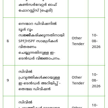
കൺസർവേറ്റർ ഓഫ്
ഫോറസ്റ്റ്സ് (ഐടി)
നെന്മാറ ഡിവിഷനിൽ
ടൂൾ റൂം
സജ്ജീകരിക്കുന്നതിനായി
10-
Other
8
SPF/HSPF സാമഗ്രികൾ
08-
Tender
വിതരണം
2026
ചെയ്യുന്നതിനുള്ള ഇ-
ടെൻഡർ വിജ്ഞാപനം.
സിവിൽ
10-
പ്രവൃത്തികൾക്കായുള്ള
Other
9
08-
ഇ-ടെൻഡർ അറിയിപ്പ് -
Tender
2026
തെന്മല ഡിവിഷൻ
സിവിൽ
10-