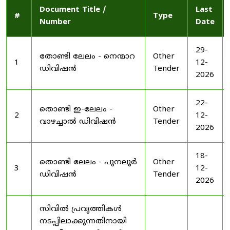
Document Title /
Last
#
Type
Number
Date
29-
തോണ്ടി ലേലം - നെന്മാറ
Other
1
12-
ഡിവിഷൻ
Tender
2026
22-
തൊണ്ടി ഇ-ലേലം -
Other
2
12-
വാഴച്ചാൽ ഡിവിഷൻ
Tender
2026
18-
തൊണ്ടി ലേലം - പുനലൂർ
Other
3
12-
ഡിവിഷൻ
Tender
2026
സിവിൽ പ്രവൃത്തികൾ
നടപ്പിലാക്കുന്നതിനായി