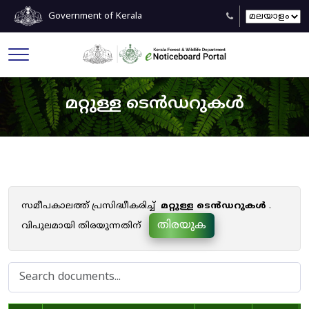
Government of Kerala
മറ്റുള്ള ടെൻഡറുകൾ
സമീപകാലത്ത് പ്രസിദ്ധീകരിച്ച്
മറ്റുള്ള ടെൻഡറുകൾ
.
തിരയുക
വിപുലമായി തിരയുന്നതിന്