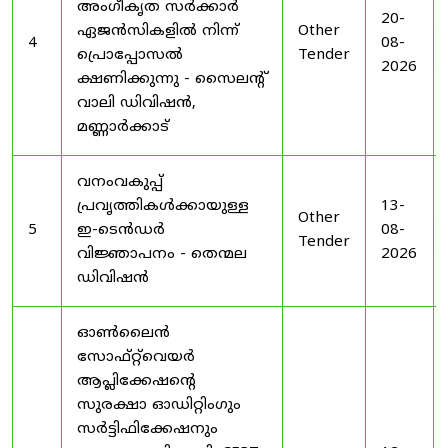
അംഗീകൃത സർക്കാർ
20-
ഏജൻസികളിൽ നിന്ന്
Other
4
08-
പ്രൊപ്പോസൽ
Tender
2026
ക്ഷണിക്കുന്നു - സൈലന്റ്
വാലി ഡിവിഷൻ,
മണ്ണാർക്കാട്
വനംവകുപ്പ്
പ്രവൃത്തികൾക്കായുള്ള
13-
Other
5
ഇ-ടെൻഡർ
08-
Tender
വിജ്ഞാപനം - തെന്മല
2026
ഡിവിഷൻ
ഓൺലൈൻ
സോഫ്റ്റ്‌വെയർ
ആപ്ലിക്കേഷന്റെ
സുരക്ഷാ ഓഡിറ്റിംഗും
സർട്ടിഫിക്കേഷനും