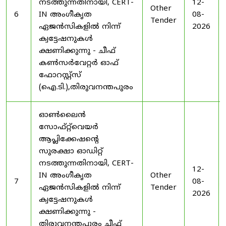
നടത്തുന്നതിനായി, CERT-
12-
Other
6
IN അംഗീകൃത
08-
Tender
ഏജൻസികളിൽ നിന്ന്
2026
ക്വട്ടേഷനുകൾ
ക്ഷണിക്കുന്നു - ചീഫ്
കൺസർവേറ്റർ ഓഫ്
ഫോറസ്റ്റ്സ്
(ഐ.ടി.),തിരുവനന്തപുരം
ഓൺലൈൻ
സോഫ്റ്റ്‌വെയർ
ആപ്ലിക്കേഷന്റെ
സുരക്ഷാ ഓഡിറ്റ്
നടത്തുന്നതിനായി, CERT-
12-
IN അംഗീകൃത
Other
7
08-
ഏജൻസികളിൽ നിന്ന്
Tender
2026
ക്വട്ടേഷനുകൾ
ക്ഷണിക്കുന്നു -
തിരുവനന്തപുരം ചീഫ്