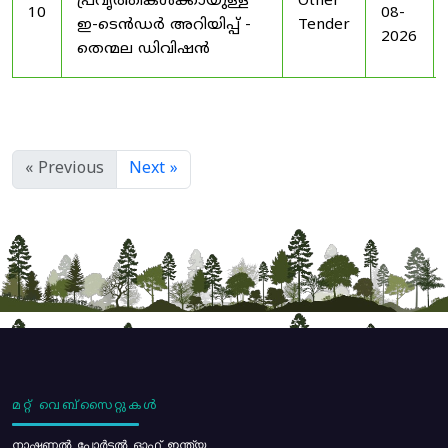
പ്രവൃത്തികൾക്കായുള്ള
Other
10
08-
ഇ-ടെൻഡർ അറിയിപ്പ് -
Tender
2026
തെന്മല ഡിവിഷൻ
« Previous
Next »
മറ്റ് വെബ്സൈറ്റുകൾ
നാഷണൽ പോർട്ടൽ ഓഫ് ഇന്ത്യ