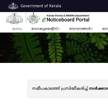
Government of Kerala
ഹോം
ഡോക്യുമെൻ്റ്സ്
സേവനങ്ങൾ
ബന
സമീപകാലത്ത് പ്രസിദ്ധീകരിച്ച്
സർക്കാ