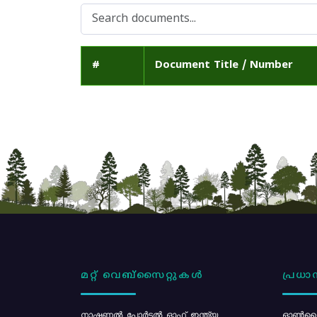
#
Document Title / Number
മറ്റ് വെബ്സൈറ്റുകൾ
പ്രധാന
നാഷണൽ പോർട്ടൽ ഓഫ് ഇന്ത്യ
ഓൺലൈ