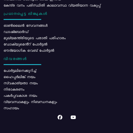
കേന്ദ്ര വനം പരിസ്ഥിതി കാലാവസ്ഥ വ്യതിയാന വകുപ്പ്
പ്രധാനപ്പെട്ട ലിങ്കുകൾ
ഓൺലൈൻ സേവനങ്ങൾ
ഡാഷ്ബോർഡ്
മുഖ്യമന്ത്രിയുടെ പരാതി പരിഹാരം
ഡോക്യുമെൻ്റ് പോർട്ടൽ
ഔദ്യോഗിക വെബ് പോർട്ടൽ
വിവരങ്ങൾ
പോര്‍ട്ടലിനെക്കുറിച്ച്
ഹൈപ്പർലിങ്ക് നയം
സ്വകാര്യതാ നയം
നിരാകരണം
പകർപ്പവകാശ നയം
വ്യവസ്ഥകളും നിബന്ധനകളും
സഹായം