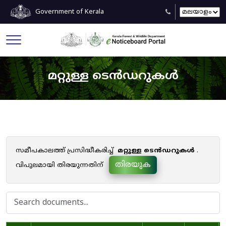
Government of Kerala
മറ്റുള്ള ടെൻഡറുകൾ
സമീപകാലത്ത് പ്രസിദ്ധീകരിച്ച്
മറ്റുള്ള ടെൻഡറുകൾ
.
തിരയുക
വിപുലമായി തിരയുന്നതിന്