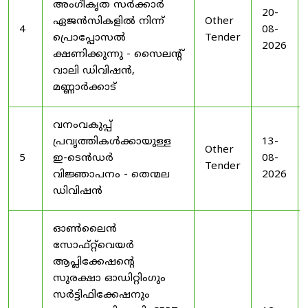
അംഗീകൃത സർക്കാർ
20-
ഏജൻസികളിൽ നിന്ന്
Other
4
08-
പ്രൊപ്പോസൽ
Tender
2026
ക്ഷണിക്കുന്നു - സൈലന്റ്
വാലി ഡിവിഷൻ,
മണ്ണാർക്കാട്
വനംവകുപ്പ്
പ്രവൃത്തികൾക്കായുള്ള
13-
Other
5
ഇ-ടെൻഡർ
08-
Tender
വിജ്ഞാപനം - തെന്മല
2026
ഡിവിഷൻ
ഓൺലൈൻ
സോഫ്റ്റ്‌വെയർ
ആപ്ലിക്കേഷന്റെ
സുരക്ഷാ ഓഡിറ്റിംഗും
സർട്ടിഫിക്കേഷനും