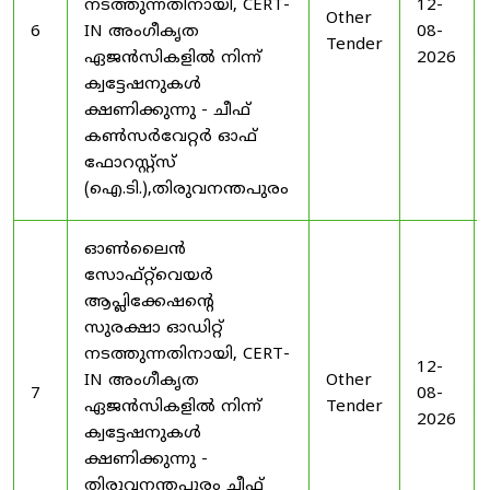
നടത്തുന്നതിനായി, CERT-
12-
Other
6
IN അംഗീകൃത
08-
Tender
ഏജൻസികളിൽ നിന്ന്
2026
ക്വട്ടേഷനുകൾ
ക്ഷണിക്കുന്നു - ചീഫ്
കൺസർവേറ്റർ ഓഫ്
ഫോറസ്റ്റ്സ്
(ഐ.ടി.),തിരുവനന്തപുരം
ഓൺലൈൻ
സോഫ്റ്റ്‌വെയർ
ആപ്ലിക്കേഷന്റെ
സുരക്ഷാ ഓഡിറ്റ്
നടത്തുന്നതിനായി, CERT-
12-
IN അംഗീകൃത
Other
7
08-
ഏജൻസികളിൽ നിന്ന്
Tender
2026
ക്വട്ടേഷനുകൾ
ക്ഷണിക്കുന്നു -
തിരുവനന്തപുരം ചീഫ്