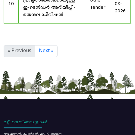
പ്രവൃത്തികൾക്കായുള്ള
Other
10
08-
ഇ-ടെൻഡർ അറിയിപ്പ് -
Tender
2026
തെന്മല ഡിവിഷൻ
« Previous
Next »
മറ്റ് വെബ്സൈറ്റുകൾ
നാഷണൽ പോർട്ടൽ ഓഫ് ഇന്ത്യ