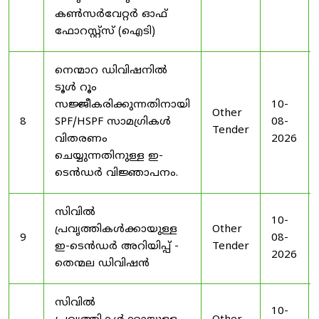
കൺസർവേറ്റർ ഓഫ്
ഫോറസ്റ്റ്സ് (ഐടി)
നെന്മാറ ഡിവിഷനിൽ
ടൂൾ റൂം
സജ്ജീകരിക്കുന്നതിനായി
10-
Other
8
SPF/HSPF സാമഗ്രികൾ
08-
Tender
വിതരണം
2026
ചെയ്യുന്നതിനുള്ള ഇ-
ടെൻഡർ വിജ്ഞാപനം.
സിവിൽ
10-
പ്രവൃത്തികൾക്കായുള്ള
Other
9
08-
ഇ-ടെൻഡർ അറിയിപ്പ് -
Tender
2026
തെന്മല ഡിവിഷൻ
സിവിൽ
10-