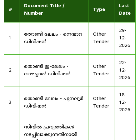
Document Title /
Last
#
Type
Number
Date
29-
തോണ്ടി ലേലം - നെന്മാറ
Other
1
12-
ഡിവിഷൻ
Tender
2026
22-
തൊണ്ടി ഇ-ലേലം -
Other
2
12-
വാഴച്ചാൽ ഡിവിഷൻ
Tender
2026
18-
തൊണ്ടി ലേലം - പുനലൂർ
Other
3
12-
ഡിവിഷൻ
Tender
2026
സിവിൽ പ്രവൃത്തികൾ
നടപ്പിലാക്കുന്നതിനായി