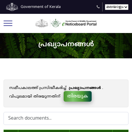
Government of Kerala
പ്രഖ്യാപനങ്ങൾ
സമീപകാലത്ത് പ്രസിദ്ധീകരിച്ച്
പ്രഖ്യാപനങ്ങൾ
.
തിരയുക
വിപുലമായി തിരയുന്നതിന്