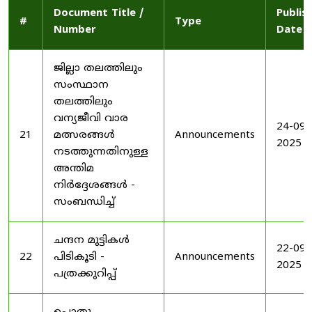
Document Title /
Publis
#
Type
Number
Date
ജില്ലാ തലത്തിലും
സംസ്ഥാന
തലത്തിലും
വന്യജീവി വാര
24-09-
21
മത്സരങ്ങൾ
Announcements
2025
നടത്തുന്നതിനുള്ള
അന്തിമ
നിർദ്ദേശങ്ങൾ -
സംബന്ധിച്ച്
ചന്ദന മുട്ടികൾ
22-09-
22
പിടികൂടി -
Announcements
2025
പത്രക്കുറിപ്പ്