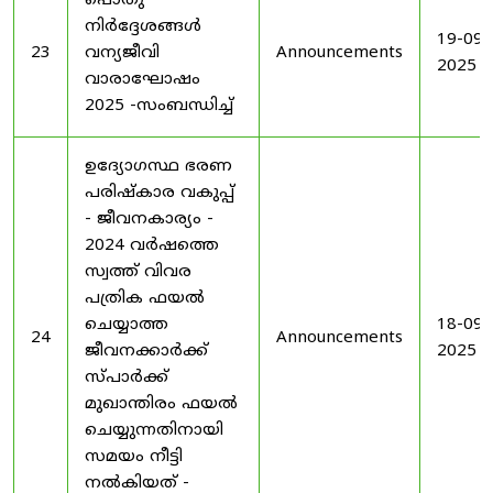
പൊതു
നിർദ്ദേശങ്ങൾ
19-09-
23
വന്യജീവി
Announcements
2025
വാരാഘോഷം
2025 -സംബന്ധിച്ച്
ഉദ്യോഗസ്ഥ ഭരണ
പരിഷ്കാര വകുപ്പ്
- ജീവനകാര്യം -
2024 വർഷത്തെ
സ്വത്ത് വിവര
പത്രിക ഫയൽ
ചെയ്യാത്ത
18-09-
24
Announcements
ജീവനക്കാർക്ക്
2025
സ്പാർക്ക്
മുഖാന്തിരം ഫയൽ
ചെയ്യുന്നതിനായി
സമയം നീട്ടി
നൽകിയത് -