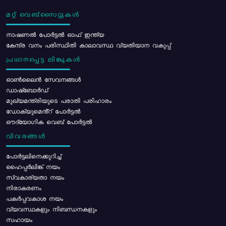
മറ്റ് വെബ്സൈറ്റുകൾ
നാഷണൽ പോർട്ടൽ ഓഫ് ഇന്ത്യ
കേന്ദ്ര വനം പരിസ്ഥിതി കാലാവസ്ഥ വ്യതിയാന വകുപ്പ്
പ്രധാനപ്പെട്ട ലിങ്കുകൾ
ഓൺലൈൻ സേവനങ്ങൾ
ഡാഷ്ബോർഡ്
മുഖ്യമന്ത്രിയുടെ പരാതി പരിഹാരം
ഡോക്യുമെൻ്റ് പോർട്ടൽ
ഔദ്യോഗിക വെബ് പോർട്ടൽ
വിവരങ്ങൾ
പോര്‍ട്ടലിനെക്കുറിച്ച്
ഹൈപ്പർലിങ്ക് നയം
സ്വകാര്യതാ നയം
നിരാകരണം
പകർപ്പവകാശ നയം
വ്യവസ്ഥകളും നിബന്ധനകളും
സഹായം