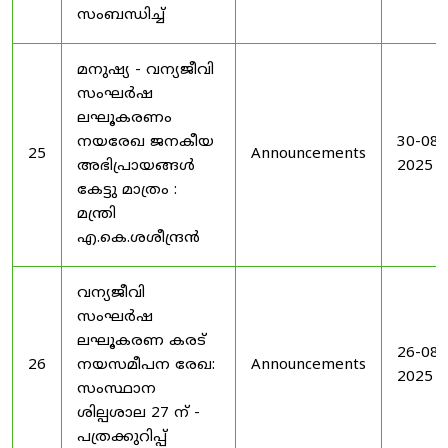
സംബന്ധിച്ച്
മനുഷ്യ - വന്യജീവി
സംഘർഷ
ലഘൂകരണം
നയരേഖ ജനകീയ
30-08-
25
Announcements
അഭിപ്രായങ്ങൾ
2025
കേട്ടു മാത്രം :
മന്ത്രി
എ.കെ.ശശീന്ദ്രൻ
വന്യജീവി
സംഘർഷ
ലഘൂകരണ കരട്
26-08-
26
നയസമീപന രേഖ:
Announcements
2025
സംസ്ഥാന
ശില്പശാല 27 ന് -
പത്രക്കുറിപ്പ്