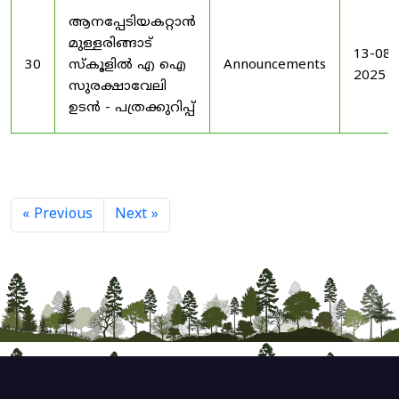
ആനപ്പേടിയകറ്റാൻ
മുള്ളരിങ്ങാട്
13-08-
30
സ്കൂളിൽ എ ഐ
Announcements
2025
സുരക്ഷാവേലി
ഉടൻ - പത്രക്കുറിപ്പ്
« Previous
Next »