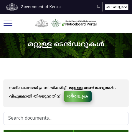
Government of Kerala
മറ്റുള്ള ടെൻഡറുകൾ
സമീപകാലത്ത് പ്രസിദ്ധീകരിച്ച്
മറ്റുള്ള ടെൻഡറുകൾ
.
തിരയുക
വിപുലമായി തിരയുന്നതിന്