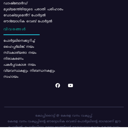
ഡാഷ്ബോർഡ്
മുഖ്യമന്ത്രിയുടെ പരാതി പരിഹാരം
ഡോക്യുമെൻ്റ് പോർട്ടൽ
ഔദ്യോഗിക വെബ് പോർട്ടൽ
വിവരങ്ങൾ
പോര്‍ട്ടലിനെക്കുറിച്ച്
ഹൈപ്പർലിങ്ക് നയം
സ്വകാര്യതാ നയം
നിരാകരണം
പകർപ്പവകാശ നയം
വ്യവസ്ഥകളും നിബന്ധനകളും
സഹായം
കോപ്പിറൈറ്റ് @ കേരള വനം വകുപ്പ്.
കേരള വനം വകുപ്പിന്റെ ഔദ്യോഗിക വെബ്-പോർട്ടലിന്റെ ഭാഗമാണ് ഈ
പോർട്ടൽ. പോർട്ടലിലെ ഉള്ളടക്കത്തിന്റെ ഉടമസ്ഥാവകാശം കേരള വനം