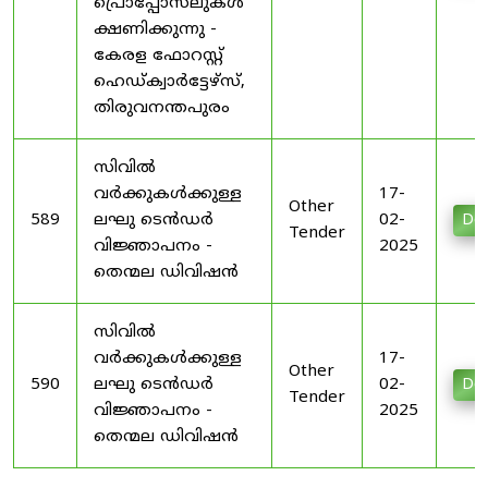
പ്രൊപ്പോസലുകൾ
ക്ഷണിക്കുന്നു -
കേരള ഫോറസ്റ്റ്
ഹെഡ്ക്വാർട്ടേഴ്സ്,
തിരുവനന്തപുരം
സിവിൽ
വർക്കുകൾക്കുള്ള
17-
Other
589
ലഘു ടെൻഡർ
02-
Do
Tender
വിജ്ഞാപനം -
2025
തെന്മല ഡിവിഷൻ
സിവിൽ
വർക്കുകൾക്കുള്ള
17-
Other
590
ലഘു ടെൻഡർ
02-
Do
Tender
വിജ്ഞാപനം -
2025
തെന്മല ഡിവിഷൻ