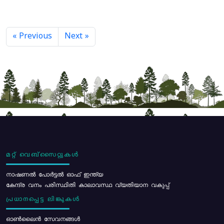
« Previous
Next »
മറ്റ് വെബ്സൈറ്റുകൾ
നാഷണൽ പോർട്ടൽ ഓഫ് ഇന്ത്യ
കേന്ദ്ര വനം പരിസ്ഥിതി കാലാവസ്ഥ വ്യതിയാന വകുപ്പ്
പ്രധാനപ്പെട്ട ലിങ്കുകൾ
ഓൺലൈൻ സേവനങ്ങൾ