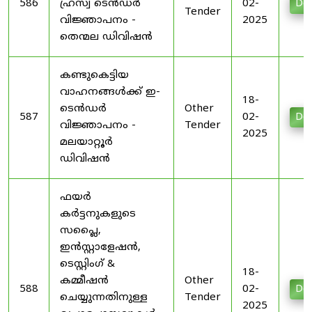
586
ഹ്രസ്വ ടെൻഡർ
02-
Do
Tender
വിജ്ഞാപനം -
2025
തെന്മല ഡിവിഷൻ
കണ്ടുകെട്ടിയ
വാഹനങ്ങൾക്ക് ഇ-
18-
ടെൻഡർ
Other
587
02-
Do
വിജ്ഞാപനം -
Tender
2025
മലയാറ്റൂർ
ഡിവിഷൻ
ഫയർ
കർട്ടനുകളുടെ
സപ്ലൈ,
ഇൻസ്റ്റാളേഷൻ,
ടെസ്റ്റിംഗ് &
18-
കമ്മീഷൻ
Other
588
02-
Do
ചെയ്യുന്നതിനുള്ള
Tender
2025