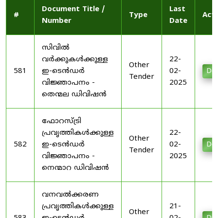
Document Title /
Last
#
Type
Act
Number
Date
സിവിൽ
വർക്കുകൾക്കുള്ള
22-
Other
581
ഇ-ടെൻഡർ
02-
Do
Tender
വിജ്ഞാപനം -
2025
തെന്മല ഡിവിഷൻ
ഫോറസ്ട്രി
പ്രവൃത്തികൾക്കുള്ള
22-
Other
582
ഇ-ടെൻഡർ
02-
Do
Tender
വിജ്ഞാപനം -
2025
നെന്മാറ ഡിവിഷൻ
വനവൽക്കരണ
പ്രവൃത്തികൾക്കുള്ള
21-
Other