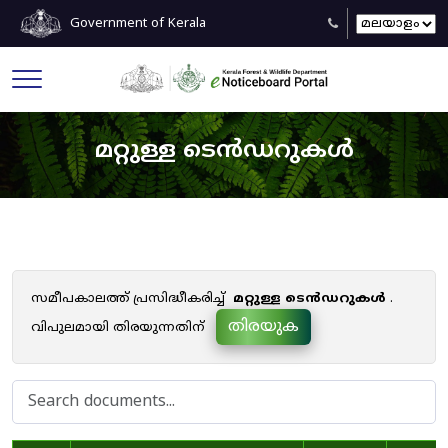
Government of Kerala
മറ്റുള്ള ടെൻഡറുകൾ
സമീപകാലത്ത് പ്രസിദ്ധീകരിച്ച്
മറ്റുള്ള ടെൻഡറുകൾ
.
തിരയുക
വിപുലമായി തിരയുന്നതിന്