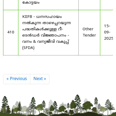
കോട്ടയം
KIIFB - ധനസഹായം
നൽകുന്ന താഴെപ്പറയുന്ന
15-
പദ്ധതികൾക്കുള്ള റീ-
Other
410
09-
ടെൻഡർ വിജ്ഞാപനം -
Tender
2025
വനം & വന്യജീവി വകുപ്പ്
(SFDA)
« Previous
Next »