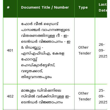
Last
#
Document Title / Number
Type
Date
ഫോർ വീൽ ഡ്രൈവ്
പാസഞ്ചർ വാഹനങ്ങളുടെ
വിതരണത്തിനുള്ള റീ - ഇ-
ടെൻഡർ വിജ്ഞാപനം - ഇ
26-
& ടിഡബ്ല്യു -
Other
401
09-
എസ്എഫ്ഡിഎ, കേരള
Tender
2025
ഫോറസ്റ്റ്
ഹെഡ്ക്വാർട്ടേഴ്സ്,
വഴുതക്കാട്,
തിരുവനന്തപുരം
മാങ്കുളം ഡിവിഷനിലെ
25-
Other
402
സിവിൽ വർക്ക്സിനുള്ള ഇ-
09-
Tender
ടെൻഡർ വിജ്ഞാപനം
2025