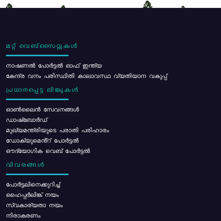
മറ്റ് വെബ്സൈറ്റുകൾ
നാഷണൽ പോർട്ടൽ ഓഫ് ഇന്ത്യ
കേന്ദ്ര വനം പരിസ്ഥിതി കാലാവസ്ഥ വ്യതിയാന വകുപ്പ്
പ്രധാനപ്പെട്ട ലിങ്കുകൾ
ഓൺലൈൻ സേവനങ്ങൾ
ഡാഷ്ബോർഡ്
മുഖ്യമന്ത്രിയുടെ പരാതി പരിഹാരം
ഡോക്യുമെൻ്റ് പോർട്ടൽ
ഔദ്യോഗിക വെബ് പോർട്ടൽ
വിവരങ്ങൾ
പോര്‍ട്ടലിനെക്കുറിച്ച്
ഹൈപ്പർലിങ്ക് നയം
സ്വകാര്യതാ നയം
നിരാകരണം