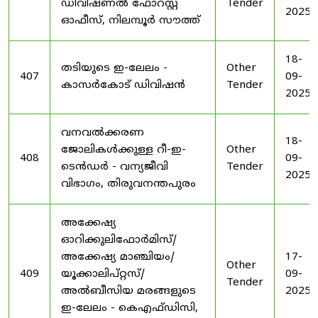
ഡിവിഷണൽ ഫോറസ്റ്റ്
Tender
2025
ഓഫീസ്, നിലമ്പൂർ സൗത്ത്
18-
തടിയുടെ ഇ-ലേലം -
Other
407
09-
കാസർകോട് ഡിവിഷൻ
Tender
2025
വനവൽക്കരണ
18-
ജോലികൾക്കുള്ള റീ-ഇ-
Other
408
09-
ടെൻഡർ - വന്യജീവി
Tender
2025
വിഭാഗം, തിരുവനന്തപുരം
അക്കേഷ്യ
ഓറിക്കുലിഫോർമിസ്/
അക്കേഷ്യ മാഞ്ചിയം/
17-
Other
409
യൂക്കാലിപ്റ്റസ്/
09-
Tender
അൽബീസിയ മരങ്ങളുടെ
2025
ഇ-ലേലം - കെഎഫ്ഡിസി,