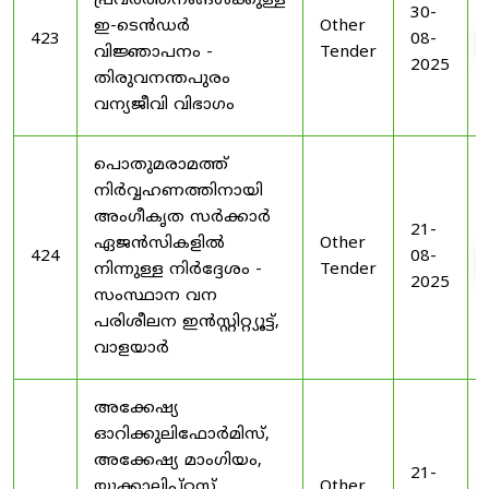
പ്രവർത്തനങ്ങൾക്കുള്ള
30-
ഇ-ടെൻഡർ
Other
423
08-
വിജ്ഞാപനം -
Tender
2025
തിരുവനന്തപുരം
വന്യജീവി വിഭാഗം
പൊതുമരാമത്ത്
നിർവ്വഹണത്തിനായി
അംഗീകൃത സർക്കാർ
21-
ഏജൻസികളിൽ
Other
424
08-
നിന്നുള്ള നിർദ്ദേശം -
Tender
2025
സംസ്ഥാന വന
പരിശീലന ഇൻസ്റ്റിറ്റ്യൂട്ട്,
വാളയാർ
അക്കേഷ്യ
ഓറിക്കുലിഫോർമിസ്,
അക്കേഷ്യ മാംഗിയം,
21-
യൂക്കാലിപ്റ്റസ്
Other