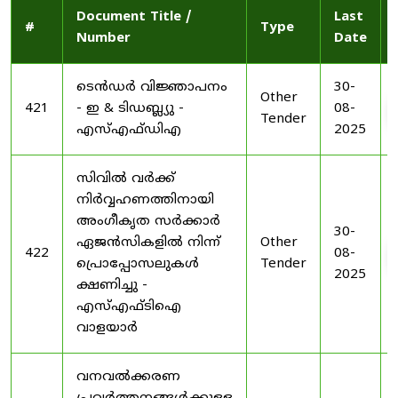
Document Title /
Last
#
Type
Number
Date
ടെൻഡർ വിജ്ഞാപനം
30-
Other
421
- ഇ & ടിഡബ്ല്യു -
08-
Tender
എസ്എഫ്ഡിഎ
2025
സിവിൽ വർക്ക്
നിർവ്വഹണത്തിനായി
അംഗീകൃത സർക്കാർ
30-
ഏജൻസികളിൽ നിന്ന്
Other
422
08-
പ്രൊപ്പോസലുകൾ
Tender
2025
ക്ഷണിച്ചു -
എസ്എഫ്ടിഐ
വാളയാർ
വനവൽക്കരണ