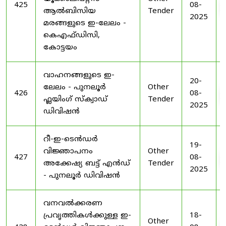
425
08-
ആൽബിസിയ
Tender
2025
മരങ്ങളുടെ ഇ-ലേലം -
കെഎഫ്ഡിസി,
കോട്ടയം
വാഹനങ്ങളുടെ ഇ-
20-
ലേലം - പുനലൂർ
Other
426
08-
ഫ്ലയിംഗ് സ്ക്വാഡ്
Tender
2025
ഡിവിഷൻ
റീ-ഇ-ടെൻഡർ
19-
വിജ്ഞാപനം
Other
427
08-
അക്കേഷ്യ ബട്ട് എൻഡ്
Tender
2025
- പുനലൂർ ഡിവിഷൻ
വനവൽക്കരണ
പ്രവൃത്തികൾക്കുള്ള ഇ-
18-
Other