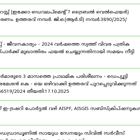
റസ്റ്റ് (ഇക്കോ-ഡെവലപ്മെന്റ് 7 ട്രൈബൽ വെൽഫെയർ)
ണം. ഉത്തരവ് നമ്പർ. ജി.ഒ.(ആർ.ടി) നമ്പർ.3890/2025/
 - ജീവനകാര്യം - 2024 വർഷത്തെ സ്വത്ത് വിവര പത്രിക
പാർക്ക് മുഖാന്തിരം ഫയൽ ചെയ്യുന്നതിനായി സമയം നീട്ടി
ീസർമാരുടെ 3 മാസത്തെ പ്രാഥമിക പരിശീലനം - ഡെപ്യൂട്ടി
രമേശൻ കെ - യെ ഒഴിവാക്കി ഉത്തരവ് പുറപ്പെടുവിക്കുന്നത്
-56519/2024 തീയതി:17.10.2025
് ഇ-ട്രഷറി പോർട്ടൽ വഴി AISPF, AISGIS സബ്‌സ്‌ക്രിപ്‌ഷനുക
 ഡെഡ്രാഡൂണിൽ സായുധ സേനയും സിവിൽ സർവീസ്