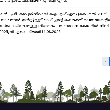
് കരിയർ ആശയവിനിമയം - എ.ഐ.എസ്.
ൻ - ശ്രീ. കുറ ശ്രീനിവാസ് ഐ.എഫ്.എസ് (കെ.എൽ-2015) 
ൽ ഇൻസ്റ്റിറ്റ്യൂട്ട് ഓഫ് പ്ലാന്റ് ഹെൽത്ത് മാനേജ്‌മെന്റ
 തസ്തികയിലേക്കുള്ള നിയമനം - സംസ്ഥാന കേഡറിൽ നിന്ന്
/2025/ജി.എ.ഡി. തീയതി:11.08.2025
‹