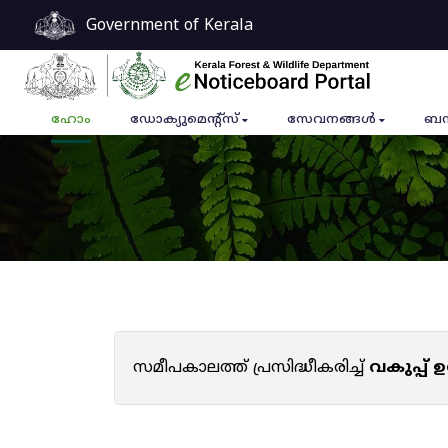
Government of Kerala
ഹോം
ഡോക്യുമെൻ്റ്സ്
സേവനങ്ങൾ
ബന
സമീപകാലത്ത് പ്രസിദ്ധീകരിച്ച്
വകുപ്പ്