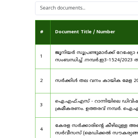
#
Document Title / Number
ജൂനിയർ സൂപ്രണ്ടുമാർക്ക് റേഷ്യോ 
1
സംബന്ധിച്ച് .നമ്പർ.ഇ3-1524/2023 
2
സർക്കിൾ തല വനം കായിക മേള 2025
ഐ.എഫ്.എസ് - റാന്നിയിലെ ഡിവി
3
ക്രമീകരണം. ഉത്തരവ് നമ്പർ. ഐ.എഫ
കേരള സർക്കാരിന്റെ കീഴിലുള്ള അഖ
4
സർവീസസ് (മെഡിക്കൽ സൗകര്യങ്ങൾ) 