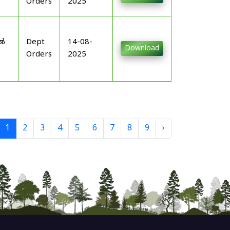
Orders
2025
-
ിൽ
Dept
14-08-
Download
Orders
2025
1
2
3
4
5
6
7
8
9
›