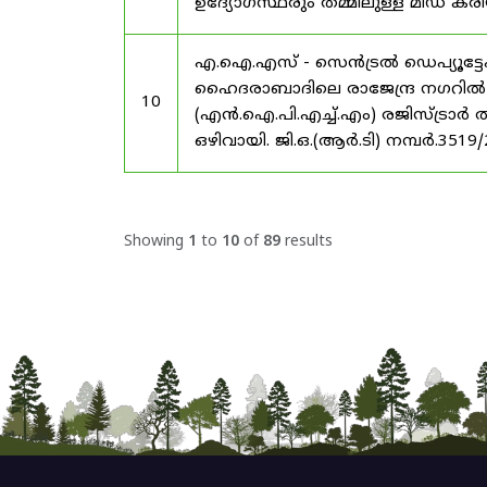
ഉദ്യോഗസ്ഥരും തമ്മിലുള്ള മിഡ
എ.ഐ.എസ് - സെൻട്രൽ ഡെപ്യൂട്ടേഷ
ഹൈദരാബാദിലെ രാജേന്ദ്ര നഗറിൽ നാഷണ
10
(എൻ.ഐ.പി.എച്ച്.എം) രജിസ്ട്രാർ
ഒഴിവായി. ജി.ഒ.(ആർ.ടി) നമ്പർ.3519
Showing
1
to
10
of
89
results