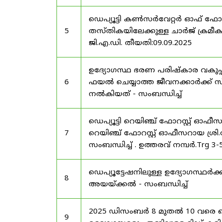
ഡെപ്യൂട്ടി കൺസർവേറ്റർ ഓഫ് ഫോ
5
തസ്തികയിലേക്കുള്ള ചാർജ് ക്രമീകര
ജി.എ.ഡി. തീയതി:09.09.2025
ഉദ്യോഗസ്ഥ ഭരണ പരിഷ്കാര വകുപ്പ്
6
ഫയൽ ചെയ്യാത്ത ജീവനക്കാർക്ക് സ്
നൽകിയത് - സംബന്ധിച്ച്
ഡെപ്യൂട്ടി റെയിഞ്ച് ഫോറസ്റ്റ് ഓഫ
7
റെയിഞ്ച് ഫോറസ്റ്റ് ഓഫീസറായ ശ്രി.
സംബന്ധിച്ച് . ഉത്തരവ് നമ്പർ.Trg 3
ഡെപ്യൂട്ടേഷനിലുള്ള ഉദ്യോഗസ്ഥർക്ക
8
അയയ്ക്കൽ - സംബന്ധിച്ച്
2025 ഡിസംബർ 8 മുതൽ 10 വരെ
9