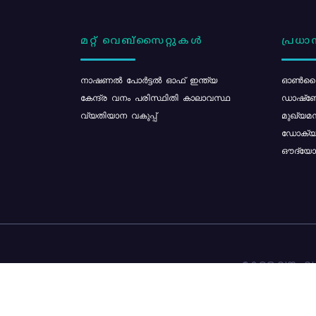
മറ്റ് വെബ്സൈറ്റുകൾ
പ്രധാന
നാഷണൽ പോർട്ടൽ ഓഫ് ഇന്ത്യ
ഓൺലൈ
കേന്ദ്ര വനം പരിസ്ഥിതി കാലാവസ്ഥ
ഡാഷ്ബ
വ്യതിയാന വകുപ്പ്
മുഖ്യമന
ഡോക്യു
ഔദ്യോഗ
കേരള വനം വകു
ഉള്ളടക്ക