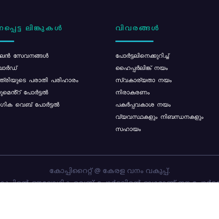
പ്പെട്ട ലിങ്കുകൾ
വിവരങ്ങൾ
ൻ സേവനങ്ങൾ
പോര്‍ട്ടലിനെക്കുറിച്ച്
ോർഡ്
ഹൈപ്പർലിങ്ക് നയം
്ത്രിയുടെ പരാതി പരിഹാരം
സ്വകാര്യതാ നയം
മെൻ്റ് പോർട്ടൽ
നിരാകരണം
ിക വെബ് പോർട്ടൽ
പകർപ്പവകാശ നയം
വ്യവസ്ഥകളും നിബന്ധനകളും
സഹായം
കോപ്പിറൈറ്റ് @ കേരള വനം വകുപ്പ്.
പ്പിന്റെ ഔദ്യോഗിക വെബ്-പോർട്ടലിന്റെ ഭാഗമാണ് ഈ പോർട്ട
ത്തിന്റെ ഉടമസ്ഥാവകാശം കേരള വനം വകുപ്പിനാണ്. പോർട്ടൽ 
ചെയ്തിട്ടുള്ളത്
സി-ഡിറ്റ്
ആണ്.