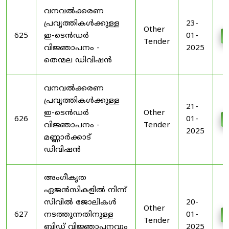
വനവൽക്കരണ
പ്രവൃത്തികൾക്കുള്ള
23-
Other
625
ഇ-ടെൻഡർ
01-
Tender
വിജ്ഞാപനം -
2025
തെന്മല ഡിവിഷൻ
വനവൽക്കരണ
പ്രവൃത്തികൾക്കുള്ള
21-
ഇ-ടെൻഡർ
Other
626
01-
വിജ്ഞാപനം -
Tender
2025
മണ്ണാർക്കാട്
ഡിവിഷൻ
അംഗീകൃത
ഏജൻസികളിൽ നിന്ന്
സിവിൽ ജോലികൾ
20-
Other
627
നടത്തുന്നതിനുള്ള
01-
Tender
ബിഡ് വിജ്ഞാപനവും
2025