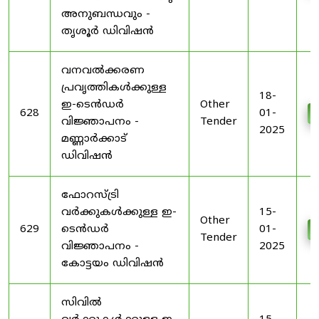
അനുബന്ധവും -
തൃശൂർ ഡിവിഷൻ
വനവൽക്കരണ
പ്രവൃത്തികൾക്കുള്ള
18-
ഇ-ടെൻഡർ
Other
628
01-
വിജ്ഞാപനം -
Tender
2025
മണ്ണാർക്കാട്
ഡിവിഷൻ
ഫോറസ്ട്രി
വർക്കുകൾക്കുള്ള ഇ-
15-
Other
629
ടെൻഡർ
01-
Tender
വിജ്ഞാപനം -
2025
കോട്ടയം ഡിവിഷൻ
സിവിൽ