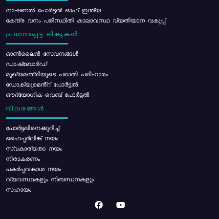
നാഷണൽ പോർട്ടൽ ഓഫ് ഇന്ത്യ
കേന്ദ്ര വനം പരിസ്ഥിതി കാലാവസ്ഥ വ്യതിയാന വകുപ്പ്
പ്രധാനപ്പെട്ട ലിങ്കുകൾ
ഓൺലൈൻ സേവനങ്ങൾ
ഡാഷ്ബോർഡ്
മുഖ്യമന്ത്രിയുടെ പരാതി പരിഹാരം
ഡോക്യുമെൻ്റ് പോർട്ടൽ
ഔദ്യോഗിക വെബ് പോർട്ടൽ
വിവരങ്ങൾ
പോര്‍ട്ടലിനെക്കുറിച്ച്
ഹൈപ്പർലിങ്ക് നയം
സ്വകാര്യതാ നയം
നിരാകരണം
പകർപ്പവകാശ നയം
വ്യവസ്ഥകളും നിബന്ധനകളും
സഹായം