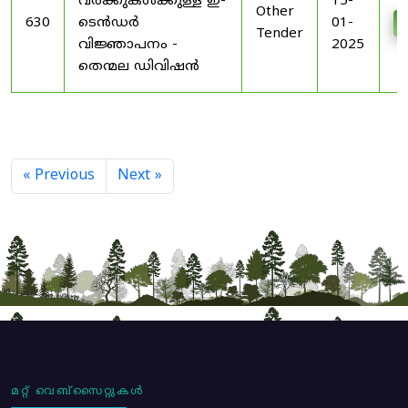
വർക്കുകൾക്കുള്ള ഇ-
15-
Other
630
ടെൻഡർ
01-
Tender
വിജ്ഞാപനം -
2025
തെന്മല ഡിവിഷൻ
« Previous
Next »
മറ്റ് വെബ്സൈറ്റുകൾ