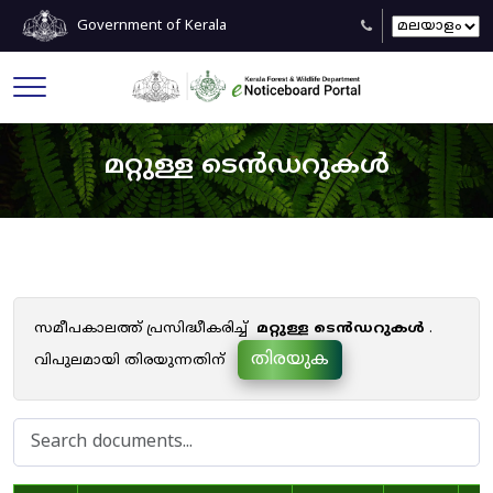
Government of Kerala
മറ്റുള്ള ടെൻഡറുകൾ
സമീപകാലത്ത് പ്രസിദ്ധീകരിച്ച്
മറ്റുള്ള ടെൻഡറുകൾ
.
തിരയുക
വിപുലമായി തിരയുന്നതിന്