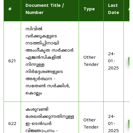
Document Title /
Last
#
Type
A
Number
Date
സിവിൽ
വർക്കുകളുടെ
നടത്തിപ്പിനായി
അംഗീകൃത സർക്കാർ
24-
ഏജൻസികളിൽ
Other
621
01-
നിന്നുള്ള
Tender
2025
നിർദ്ദേശങ്ങളുടെ
അഭ്യർത്ഥന -
സതേൺ സർക്കിൾ,
കൊല്ലം
കശുവണ്ടി
ശേഖരിക്കുന്നതിനുള്ള
24-
Other
622
ഇ-ടെൻഡർ
01-
Tender
വിജ്ഞാപനം -
2025